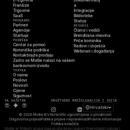
Franšize
a
Trgovine
Integracije
SaaS
Biblioteke
PROGRAMI
Status
Partneri
RESURSI
Agencije
Članci i vodiči
Startupi
Brendirana imovina
PODRŠKA
Priče korisnika
Centar za pomoć
Radovi i izvješća
Korisnička podrška
Webinari i događanja
Kontaktirajte prodaju
Zašto se Mollie nalazi na vašem 
bankovnom izvodu
TVRTKA
O nama
Poslovi
Novosti
Cijene
Sigurnost
SA SAŽETAK
DRUŠTVENE MREŽE
LOKACIJA I JEZIK
Select Language
Hrvatski
© 2026 Mollie B.V.
Korisnički ugovor
Izjava o privatnosti
Odgovorna prijava
Politika prijave nepravilnosti
Pravne informacije
Politika kolačića
Mollie je fintech grupa koja pruža širok raspon financijskih usluga i 