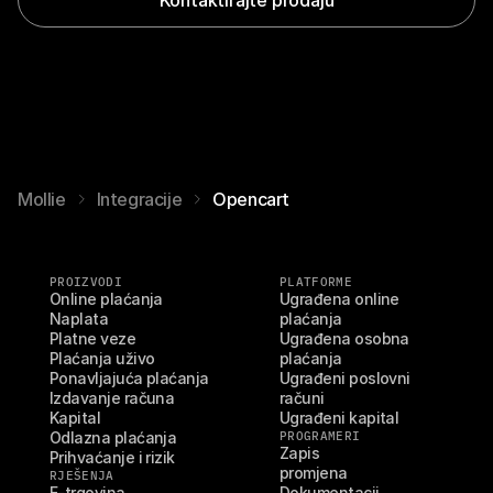
Mollie
Integracije
Opencart
PROIZVODI
PLATFORME
Online plaćanja
Ugrađena online 
Naplata
plaćanja
Platne veze
Ugrađena osobna 
Plaćanja uživo
plaćanja
Ponavljajuća plaćanja
Ugrađeni poslovni 
Izdavanje računa
računi
Kapital
Ugrađeni kapital
Odlazna plaćanja
PROGRAMERI
Zapis 
Prihvaćanje i rizik
promjena
RJEŠENJA
E-trgovina
Dokumentacij