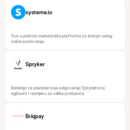
Za kupce
Saznajte zašto je Mollie na vašem bankovnom izvodu
systeme.io
Za Mollie korisnike
Obratite se našem timu za korisničku podršku
Kontaktirajte prodaju
Otkrijte kako vam možemo pomoći u poslovanju
Sve-u-jednom marketinška platforma za širenje vašeg 
online poslovanja
Spryker
Rješenja za plaćanje koja odgovaraju Sprykerovoj 
agilnosti i razmjeru za velika poduzeća.
Briqpay