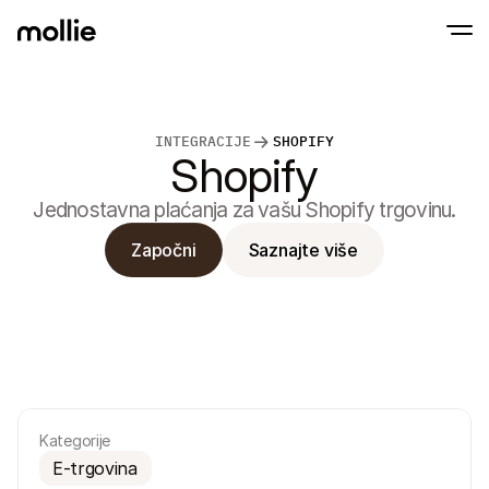
Prihvaćajte plaćanja
INTEGRACIJE
SHOPIFY
Online plaćanja
Shopify
Tap to Pay na iPhone-u
Saznajte više
Prihvatite i upravljajte
Prihvatite beskontaktna plaćanja izravno n
plaćanjima
Jednostavna plaćanja za vašu Shopify trgovinu.
Plaćanja uživo
Prihvatite uplatu s ter
uređajima
Započni
Saznajte više
Naplata
Ponudite naplatu opti
konverziju
Ponavljajuća plaća
Prikupljajte ponovljena 
pretplatnička plaćanj
Prihvaćanje i rizik
Spriječite prijevare i o
konverziju
Partneri
Kategorije
Za agencije
Za S
Saznajte više o našem programu za agencijske partnere
Istraž
E-trgovina