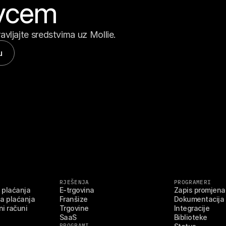
ovcem
avljajte sredstvima uz Mollie.
u
RJEŠENJA
PROGRAMERI
 plaćanja
E-trgovina
Zapis promjena
a plaćanja
Franšize
Dokumentacija
i računi
Trgovine
Integracije
SaaS
Biblioteke
PROGRAMI