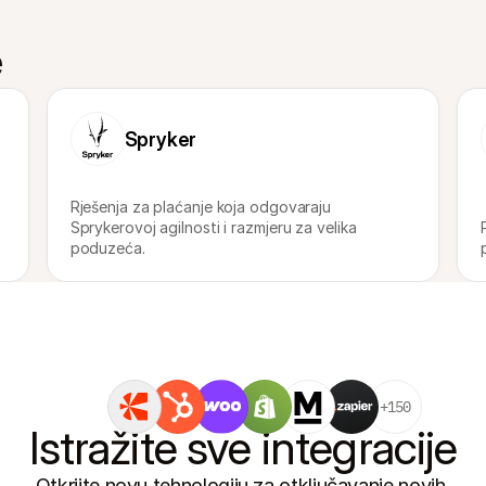
e
Spryker
Rješenja za plaćanje koja odgovaraju 
Sprykerovoj agilnosti i razmjeru za velika 
poduzeća.
+150
Istražite sve integracije
Otkrijte novu tehnologiju za otključavanje novih 