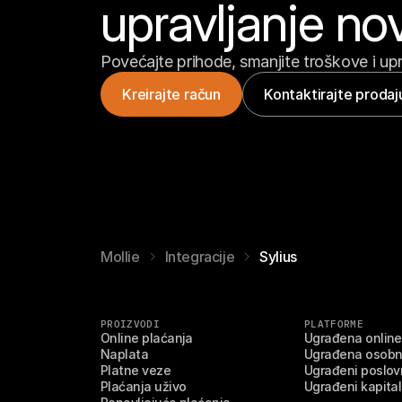
upravljanje n
Povećajte prihode, smanjite troškove i upr
Kreirajte račun
Kontaktirajte prodaj
Mollie
Integracije
Sylius
PROIZVODI
PLATFORME
Online plaćanja
Ugrađena online
Naplata
Ugrađena osobn
Platne veze
Ugrađeni poslovn
Plaćanja uživo
Ugrađeni kapital