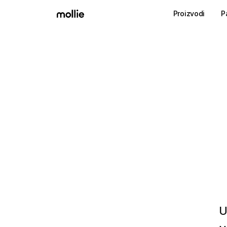
Proizvodi
P
U