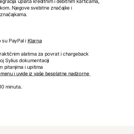
egracija uplata kreditnim i debitnim karticama, 
tkom. Njegove svebitne značajke i 
m značajkama.
 su PayPal i 
Klarna
praktičnim alatima za povrat i chargeback
oj Sylius dokumentaciji
 pitanjima i upitima
enu i uvide iz vaše besplatne nadzorne 
 10 minuta.