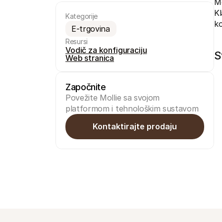
Mo
Kl
Kategorije
ko
E-trgovina
Resursi
Vodič za konfiguraciju
S
Web stranica
Započnite
Povežite Mollie sa svojom 
platformom i tehnološkim sustavom
Kontaktirajte prodaju