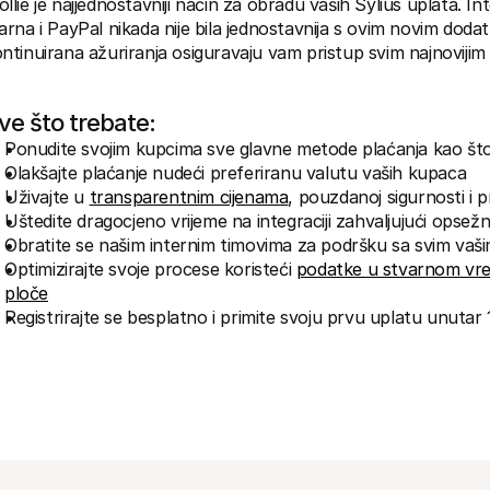
llie je najjednostavniji način za obradu vaših Sylius uplata. Int
arna i PayPal nikada nije bila jednostavnija s ovim novim doda
ntinuirana ažuriranja osiguravaju vam pristup svim najnoviji
ve što trebate:
Ponudite svojim kupcima sve glavne metode plaćanja kao što
Olakšajte plaćanje nudeći preferiranu valutu vaših kupaca
Uživajte u 
transparentnim cijenama
, pouzdanoj sigurnosti i 
Uštedite dragocjeno vrijeme na integraciji zahvaljujući opsežn
Obratite se našim internim timovima za podršku sa svim vašim
Optimizirajte svoje procese koristeći 
podatke u stvarnom vrem
ploče
Registrirajte se besplatno i primite svoju prvu uplatu unutar