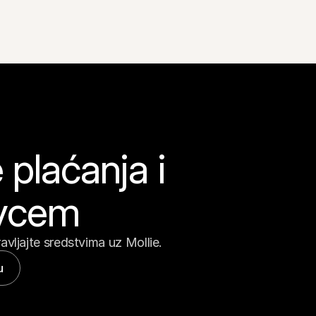
plaćanja i 
ovcem
avljajte sredstvima uz Mollie.
u