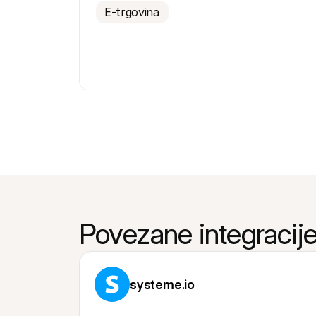
E-trgovina
Povezane integracij
systeme.io