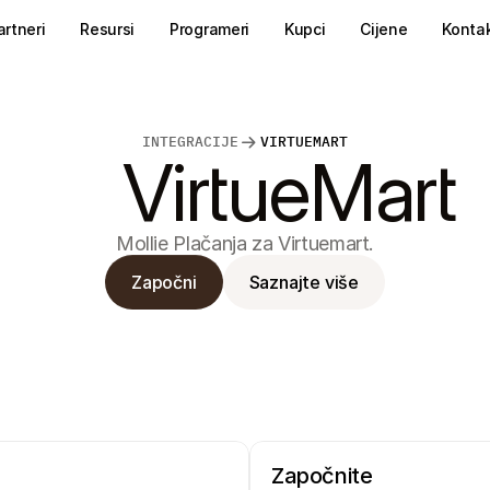
artneri
Resursi
Programeri
Kupci
Cijene
Konta
INTEGRACIJE
VIRTUEMART
VirtueMart
Mollie Plačanja za Virtuemart.
Započni
Saznajte više
Započnite