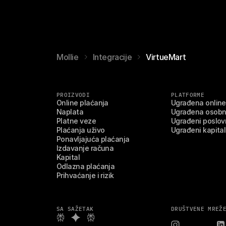
Mollie
Integracije
VirtueMart
PROIZVODI
PLATFORME
Online plaćanja
Ugrađena online
Naplata
Ugrađena osobn
Platne veze
Ugrađeni poslovn
Plaćanja uživo
Ugrađeni kapital
Ponavljajuća plaćanja
Izdavanje računa
Kapital
Odlazna plaćanja
Prihvaćanje i rizik
SA SAŽETAK
DRUŠTVENE MREŽ