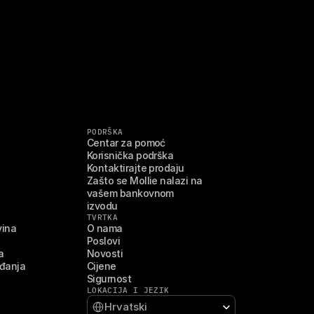
PODRŠKA
Centar za pomoć
Korisnička podrška
Kontaktirajte prodaju
Zašto se Mollie nalazi na 
vašem bankovnom 
izvodu
TVRTKA
vina
O nama
Poslovi
a
Novosti
ađanja
Cijene
Sigurnost
LOKACIJA I JEZIK
Select Language
Hrvatski