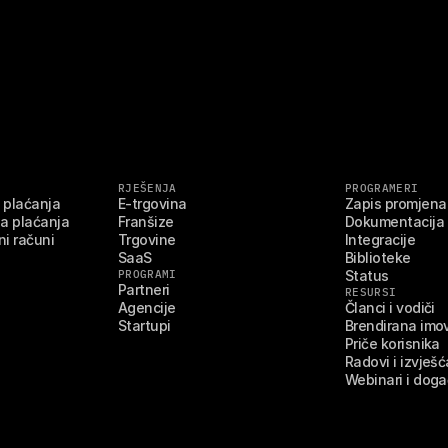
RJEŠENJA
PROGRAMERI
 plaćanja
E-trgovina
Zapis promjena
a plaćanja
Franšize
Dokumentacija
i računi
Trgovine
Integracije
SaaS
Biblioteke
PROGRAMI
Status
Partneri
RESURSI
Agencije
Članci i vodiči
Startupi
Brendirana imo
Priče korisnika
Radovi i izvješć
Webinari i dog
E