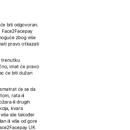
e biti odgovoran. 
ze Face2Facepay 
moguće zbog više 
mati pravo otkazati 
 trenutku 
ično, imat će pravo 
ac će biti dužan 
smatrat će se da 
m, rata ili 
ara ili drugih 
ija, kvara 
više sile također 
 ili više od gore 
Face2Facepay UK 