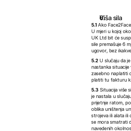
Viša sila
5.1
 Ako Face2Facep
U mjeri u kojoj ok
UK Ltd bit će susp
sile premašuje 6 mj
ugovor, bez ikakve
5.2
 U slučaju da 
nastanka situacije 
zasebno naplatiti di
platiti tu fakturu
5.3
 Situacija više
je nastala u slučaj
prijetnje ratom, po
oblika uništenja un
strojeva ili alata 
se mora smatrati d
navedenih okolnos