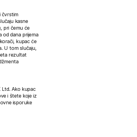
 čvrstim 
lučaju kasne 
 pri čemu će 
 od dana prijema 
korači, kupac će 
. U tom slučaju, 
ta rezultat 
džmenta 
 Ltd. Ako kupac 
 i štete koje iz 
novne isporuke 