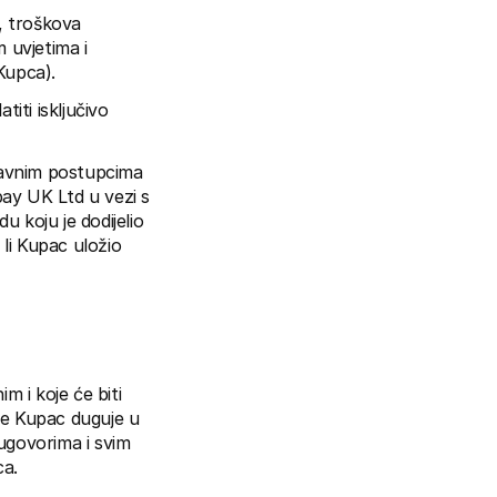
, troškova 
 uvjetima i 
 Kupca).
ti isključivo 
avnim postupcima 
ay UK Ltd u vezi s 
koju je dodijelio 
i Kupac uložio 
i koje će biti 
e Kupac duguje u 
govorima i svim 
ca.