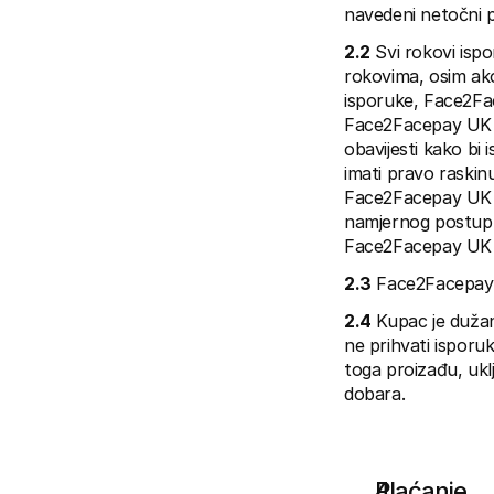
navedeni netočni p
2.2
 Svi rokovi isp
rokovima, osim ako
isporuke, Face2Fa
Face2Facepay UK L
obavijesti kako bi
imati pravo raskin
Face2Facepay UK Lt
namjernog postupk
Face2Facepay UK 
2.3
 Face2Facepay 
2.4
 Kupac je duža
ne prihvati isporuk
toga proizađu, uklj
dobara.
Plaćanje