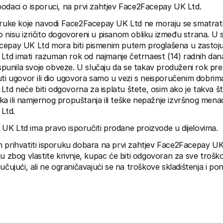
odaci o isporuci, na prvi zahtjev Face2Facepay UK Ltd.
oruke koje navodi Face2Facepay UK Ltd ne moraju se smatrati
 nisu izričito dogovoreni u pisanom obliku između strana. U s
cepay UK Ltd mora biti pismenim putem proglašena u zastoju,
td imati razuman rok od najmanje četrnaest (14) radnih dana
 ispunila svoje obveze. U slučaju da se takav produženi rok pre
uti ugovor ili dio ugovora samo u vezi s neisporučenim dobrima
d neće biti odgovorna za isplatu štete, osim ako je takva šte
a ili namjernog propuštanja ili teške nepažnje izvršnog mena
Ltd.
UK Ltd ima pravo isporučiti prodane proizvode u dijelovima.
n prihvatiti isporuku dobara na prvi zahtjev Face2Facepay UK
u zbog vlastite krivnje, kupac će biti odgovoran za sve troškove
učujući, ali ne ograničavajući se na troškove skladištenja i po