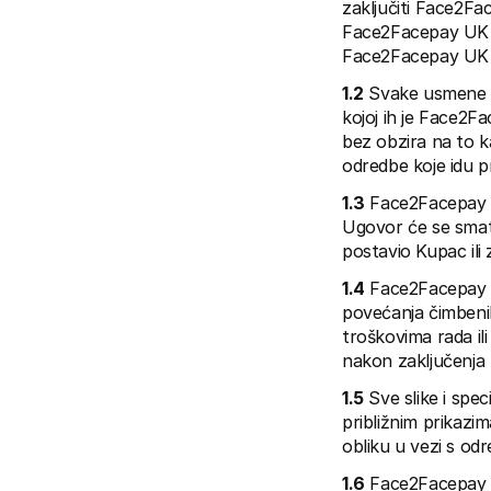
zaključiti Face2Fac
Face2Facepay UK Lt
Face2Facepay UK 
1.2
 Svake usmene p
kojoj ih je Face2
bez obzira na to k
odredbe koje idu p
1.3
 Face2Facepay U
Ugovor će se smat
postavio Kupac ili
1.4
 Face2Facepay U
povećanja čimbenik
troškovima rada ili
nakon zaključenja u
1.5
 Sve slike i spe
približnim prikazi
obliku u vezi s o
1.6
 Face2Facepay U