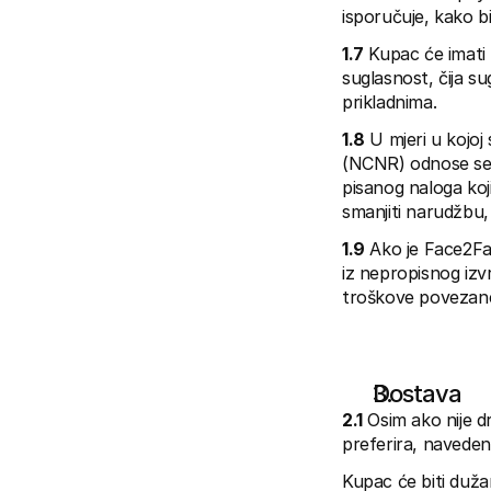
isporučuje, kako bi 
1.7
 Kupac će imati
suglasnost, čija s
prikladnima.
1.8
 U mjeri u kojoj
(NCNR) odnose se 
pisanog naloga koji
smanjiti narudžbu,
1.9
 Ako je Face2Fa
iz nepropisnog izv
troškove povezane
Dostava
2.1
 Osim ako nije d
preferira, naveden
Kupac će biti duž