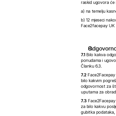
raskid ugovora će i
a) na temelju kasno
b) 12 mjeseci nako
Face2facepay UK 
Odgovorno
7.1
 Bilo kakva odg
ponudama i ugovori
Članku 6.3.
7.2
 Face2Facepay U
bilo kakvim pogrešk
odgovornost za šte
uputama za obrad
7.3
 Face2Facepay 
za bilo kakvu poslj
gubitka podataka, 