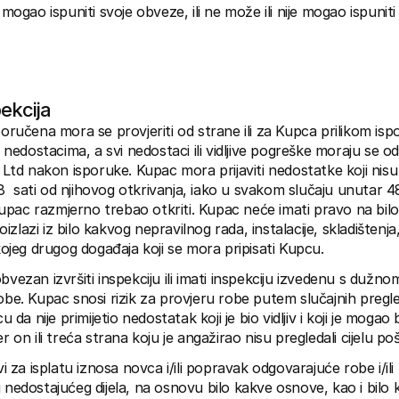
 mogao ispuniti svoje obveze, ili ne može ili nije mogao ispuniti 
pekcija
poručena mora se provjeriti od strane ili za Kupca prilikom ispo
m nedostacima, a svi nedostaci ili vidljive pogreške moraju se odm
d nakon isporuke. Kupac mora prijaviti nedostatke koji nisu vid
  sati od njihovog otkrivanja, iako u svakom slučaju unutar 48
pac razmjerno trebao otkriti. Kupac neće imati pravo na bilo
zlazi iz bilo kakvog nepravilnog rada, instalacije, skladištenja, 
 kojeg drugog događaja koji se mora pripisati Kupcu.
obvezan izvršiti inspekciju ili imati inspekciju izvedenu s dužno
robe. Kupac snosi rizik za provjeru robe putem slučajnih pregle
u da nije primijetio nedostatak koji je bio vidljiv i koji je mogao b
r on ili treća strana koju je angažirao nisu pregledali cijelu poši
evi za isplatu iznosa novca i/ili popravak odgovarajuće robe i/ili 
 nedostajućeg dijela, na osnovu bilo kakve osnove, kao i bilo 