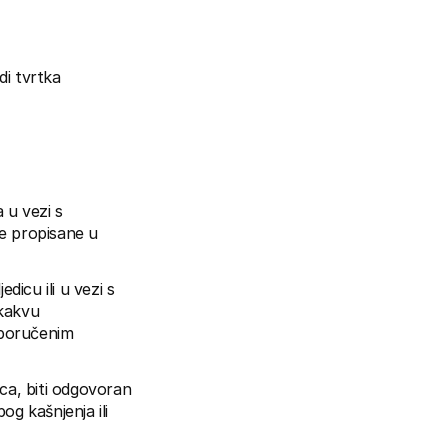
i tvrtka 
u vezi s 
e propisane u 
cu ili u vezi s 
kakvu 
eporučenim 
a, biti odgovoran 
g kašnjenja ili 