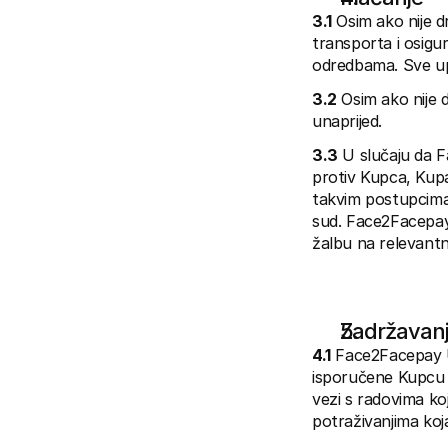
3.1
 Osim ako nije d
transporta i osigur
odredbama. Sve upla
3.2
 Osim ako nije 
unaprijed.
3.3
 U slučaju da 
protiv Kupca, Kupa
takvim postupcima,
sud. Face2Facepay 
žalbu na relevantn
Zadržavanj
4.1
 Face2Facepay U
isporučene Kupcu d
vezi s radovima ko
potraživanjima koj