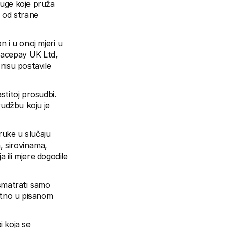
luge koje pruža 
 od strane 
 u onoj mjeri u 
acepay UK Ltd, 
isu postavile 
titoj prosudbi. 
džbu koju je 
uke u slučaju 
 sirovinama, 
ili mjere dogodile 
smatrati samo 
otno u pisanom 
 koja se 