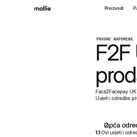
Proizvodi
P
PRAVNE NAPOMENE
F2F 
prod
Face2Facepay UK
Uvjeti i odredbe pr
Opća odre
1.1
 Ovi uvjeti i odre