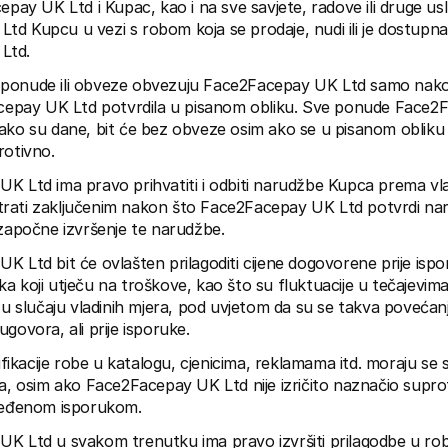
epay UK Ltd i Kupac, kao i na sve savjete, radove ili druge us
d Kupcu u vezi s robom koja se prodaje, nudi ili je dostupna
Ltd.
onude ili obveze obvezuju Face2Facepay UK Ltd samo nakon i
Facepay UK Ltd potvrdila u pisanom obliku. Sve ponude Face2F
ako su dane, bit će bez obveze osim ako se u pisanom obliku n
rotivno.
K Ltd ima pravo prihvatiti i odbiti narudžbe Kupca prema vlas
rati zaključenim nakon što Face2Facepay UK Ltd potvrdi naru
 započne izvršenje te narudžbe.
K Ltd bit će ovlašten prilagoditi cijene dogovorene prije ispor
a koji utječu na troškove, kao što su fluktuacije u tečajevima,
 u slučaju vladinih mjera, pod uvjetom da su se takva povećanja 
govora, ali prije isporuke.
cifikacije robe u katalogu, cjenicima, reklamama itd. moraju se 
ma, osim ako Face2Facepay UK Ltd nije izričito naznačio supr
dređenom isporukom.
K Ltd u svakom trenutku ima pravo izvršiti prilagodbe u robi