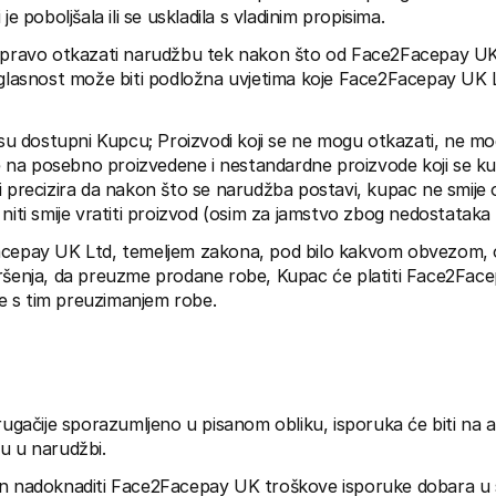
je poboljšala ili se uskladila s vladinim propisima.
 pravo otkazati narudžbu tek nakon što od Face2Facepay UK 
uglasnost može biti podložna uvjetima koje Face2Facepay UK 
 su dostupni Kupcu; Proizvodi koji se ne mogu otkazati, ne mogu
na posebno proizvedene i nestandardne proizvode koji se kup
 precizira da nakon što se narudžba postavi, kupac ne smije ot
 niti smije vratiti proizvod (osim za jamstvo zbog nedostataka
cepay UK Ltd, temeljem zakona, pod bilo kakvom obvezom, os
ršenja, da preuzme prodane robe, Kupac će platiti Face2Face
 s tim preuzimanjem robe.
rugačije sporazumljeno u pisanom obliku, isporuka će biti na 
u u narudžbi.
an nadoknaditi Face2Facepay UK troškove isporuke dobara u s