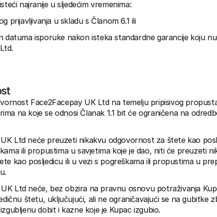
steći najranije u sljedećim vremenima:
g prijavljivanja u skladu s Članom 6.1 ili
n datuma isporuke nakon isteka standardne garancije koju nud
Ltd.
st
ovornost Face2Facepay UK Ltd na temelju pripisivog propusta 
ma na koje se odnosi Članak 1.1 bit će ograničena na odredb
K Ltd neće preuzeti nikakvu odgovornost za štete kao posljedi
ama ili propustima u savjetima koje je dao, niti će preuzeti ni
te kao posljedicu ili u vezi s pogreškama ili propustima u pr
u.
UK Ltd neće, bez obzira na pravnu osnovu potraživanja Kupc
edičnu štetu, uključujući, ali ne ograničavajući se na gubitke zbo
izgubljenu dobit i kazne koje je Kupac izgubio.