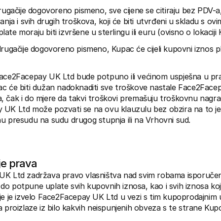
rugačije dogovoreno pismeno, sve cijene se citiraju bez PDV-a
anja i svih drugih troškova, koji će biti utvrđeni u skladu s ovim
te moraju biti izvršene u sterlingu ili euru (ovisno o lokaciji
drugačije dogovoreno pismeno, Kupac će cijeli kupovni iznos plati
Face2Facepay UK Ltd bude potpuno ili većinom uspješna u pr
c će biti dužan nadoknaditi sve troškove nastale Face2Facep
 čak i do mjere da takvi troškovi premašuju troškovnu nagradu 
UK Ltd može pozvati se na ovu klauzulu bez obzira na to je l
u presudu na sudu drugog stupnja ili na Vrhovni sud.
e prava
K Ltd zadržava pravo vlasništva nad svim robama isporučenim 
o potpune uplate svih kupovnih iznosa, kao i svih iznosa koj
je je izvelo Face2Facepay UK Ltd u vezi s tim kupoprodajnim u
a proizlaze iz bilo kakvih neispunjenih obveza s te strane Kup