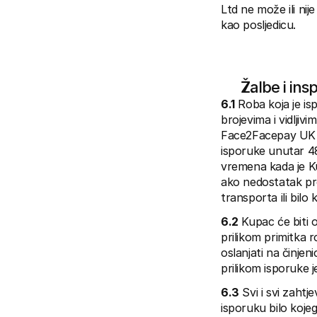
Ltd ne može ili nije
kao posljedicu.
Žalbe i ins
6.1
 Roba koja je is
brojevima i vidljivi
Face2Facepay UK Lt
isporuke unutar 48
vremena kada je Ku
ako nedostatak proi
transporta ili bilo
6.2
 Kupac će biti 
prilikom primitka 
oslanjati na činjenic
prilikom isporuke je
6.3
 Svi i svi zahtj
isporuku bilo kojeg