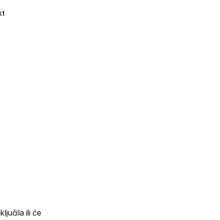
kt
učila ili će 