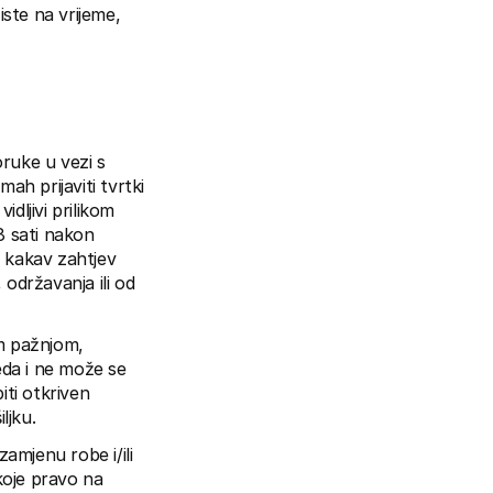
iste na vrijeme, 
ruke u vezi s 
ah prijaviti tvrtki 
ljivi prilikom 
 sati nakon 
 kakav zahtjev 
održavanja ili od 
m pažnjom, 
da i ne može se 
iti otkriven 
ljku.
zamjenu robe i/ili 
koje pravo na 