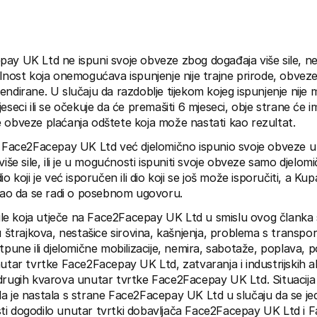
ay UK Ltd ne ispuni svoje obveze zbog događaja više sile, neć
olnost koja onemogućava ispunjenje nije trajne prirode, obve
endirane. U slučaju da razdoblje tijekom kojeg ispunjenje nije 
eseci ili se očekuje da će premašiti 6 mjeseci, obje strane će i
 obveze plaćanja odštete koja može nastati kao rezultat.
je Face2Facepay UK Ltd već djelomično ispunio svoje obveze u
više sile, ili je u mogućnosti ispuniti svoje obveze samo djelom
o koji je već isporučen ili dio koji se još može isporučiti, a Kup
 kao da se radi o posebnom ugovoru.
 sile koja utječe na Face2Facepay UK Ltd u smislu ovog članka 
u štrajkova, nestašice sirovina, kašnjenja, problema s transporto
tpune ili djelomične mobilizacije, nemira, sabotaže, poplava, pož
utar tvrtke Face2Facepay UK Ltd, zatvaranja i industrijskih akc
ili drugih kvarova unutar tvrtke Face2Facepay UK Ltd. Situacija 
a je nastala s strane Face2Facepay UK Ltd u slučaju da se jedan
ti dogodilo unutar tvrtki dobavljača Face2Facepay UK Ltd i 