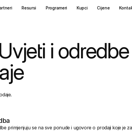
artneri
Resursi
Programeri
Kupci
Cijene
Konta
Uvjeti i odredbe 
aje
odaje.
dba
dbe primjenjuju se na sve ponude i ugovore o prodaji koje je zaklj