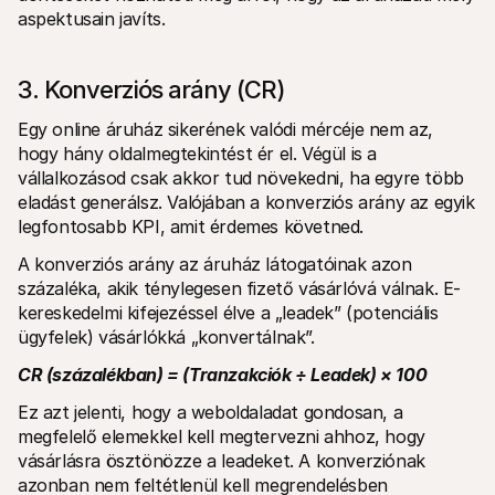
aspektusain javíts.
3. Konverziós arány (CR)
Egy online áruház sikerének valódi mércéje nem az, 
hogy hány oldalmegtekintést ér el. Végül is a 
vállalkozásod csak akkor tud növekedni, ha egyre több 
eladást generálsz. Valójában a konverziós arány az egyik 
legfontosabb KPI, amit érdemes követned. 
A konverziós arány az áruház látogatóinak azon 
százaléka, akik ténylegesen fizető vásárlóvá válnak. E-
kereskedelmi kifejezéssel élve a „leadek” (potenciális 
ügyfelek) vásárlókká „konvertálnak”.
CR (százalékban) = (Tranzakciók ÷ Leadek) × 100
Ez azt jelenti, hogy a weboldaladat gondosan, a 
megfelelő elemekkel kell megtervezni ahhoz, hogy 
vásárlásra ösztönözze a leadeket. A konverziónak 
azonban nem feltétlenül kell megrendelésben 