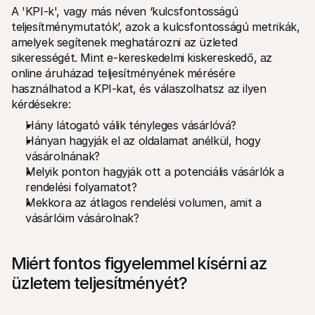
Vásárlóknak
A 'KPI-k', vagy más néven ‘kulcsfontosságú 
Tudd meg, miért szerepel a Mollie a bankszámlakivonatodon
teljesítménymutatók’, azok a kulcsfontosságú metrikák, 
Mollie ügyfeleknek
amelyek segítenek meghatározni az üzleted 
Lépj kapcsolatba az ügyfélszolgálatunkkal
Vedd fel a kapcsolatot az értékesítéssel
sikerességét. Mint e-kereskedelmi kiskereskedő, az 
Fedezze fel, hogyan segíthetjük vállalkozását
online áruházad teljesítményének mérésére 
használhatod a KPI-kat, és válaszolhatsz az ilyen 
kérdésekre:
Hány látogató válik tényleges vásárlóvá?
Hányan hagyják el az oldalamat anélkül, hogy 
vásárolnának?
Melyik ponton hagyják ott a potenciális vásárlók a 
rendelési folyamatot?
Mekkora az átlagos rendelési volumen, amit a 
vásárlóim vásárolnak?
Miért fontos figyelemmel kísérni az 
üzletem teljesítményét?