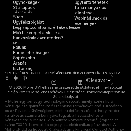
Ügynökségek
Ügyféltörténetek
Startuppok
Tanulmányok és 
TÁMOGATÁS
jelentések
Súgó
Webináriumok és 
Ügyfélszolgálat
események
Lépj kapcsolatba az értékesítéssel
Miért szerepel a Mollie a 
bankszámlakivonatodon?
CÉG
Rólunk
Karrierlehetőségek
Sajtószoba
Árazás
Biztonság
MESTERSÉGES INTELLIGENCIA ALAPÚ ÖSSZEFOGLALÓ
KÖZÖSSÉGI MÉDIA
HELYSZÍN ÉS NYELV
Select Language
Magyar
© 2026 Mollie B.V.
Felhasználói szerződés
Adatvédelmi nyilatkozat
Felelős közlés
Belső Visszaélések Bejelentései Irányelvek
Impresszum
Sütiszabályzat
A Mollie egy pénzügyi technológiai csoport, amely széles körű 
pénzügyi szolgáltatásokat és technikai termékeket kínál Európában 
és az Egyesült Királyságban, mint küldetésünk része, hogy minden 
vállalkozás számára könnyűvé tegyük a fizetéseket és a 
pénzkezelést. A Mollie B.V. a holland központi banknál (kapcsolati 
szám: F0038) licencelt és bejegyzett elektronikus pénzintézet. A 
Mollie UK Ltd az Egyesült Királyságban a Financial Conduct Authority-