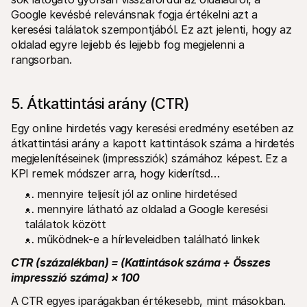
Google kevésbé relevánsnak fogja értékelni azt a 
keresési találatok szempontjából. Ez azt jelenti, hogy az 
oldalad egyre lejjebb és lejjebb fog megjelenni a 
rangsorban.
5. Átkattintási arány (CTR)
Egy online hirdetés vagy keresési eredmény esetében az 
átkattintási arány a kapott kattintások száma a hirdetés 
megjelenítéseinek (impressziók) számához képest. Ez a 
KPI remek módszer arra, hogy kiderítsd…
… mennyire teljesít jól az online hirdetésed
… mennyire látható az oldalad a Google keresési 
találatok között
… működnek-e a hírleveleidben található linkek
CTR (százalékban) = (Kattintások száma ÷ Összes 
impresszió száma) × 100
A CTR egyes iparágakban értékesebb, mint másokban. 