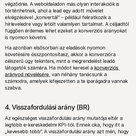
végződnie. A weboldaladon más olyan interakciók is 
történhetnek, ahol a lead egy adott művelet 
elvégzésével „konvertál” – például feliratkozik a 
hírleveledre vagy letölt valamilyen tartalmat. A céljaidtól 
függően érdemes lehet ezeket a konverziós arányokat 
is nyomon követni. 
Ha azonban elsősorban az eladások nyomon 
követésére összpontosítasz, akkor a konverzióra 
célszerű úgy tekinteni, mint a megrendelést leadó 
látogatók számára. Ha módot keresel a 
konverziós 
arányod növelésére
, van néhány tanácsunk a 
számodra, amelyek kifejezetten a te iparágadra vannak 
szabva. 
4. Visszafordulási arány (BR)
Az egészséges visszafordulási arány mutatója eltér a 
legtöbb e-kereskedelmi KPI-tól. Ennek oka, hogy itt a 
„kevesebb több”. A visszafordulási arány azt méri, hogy 