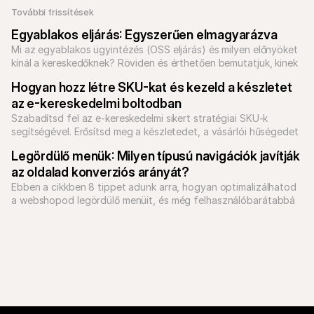
További frissítések
Egyablakos eljárás: Egyszerűen elmagyarázva
Mi az egyablakos ügyintézés (OSS eljárás) és milyen előnyöket 
kínál a kereskedőknek? Röviden és érthetően bemutatjuk, kinek 
éri meg, és hogyan működik.
Hogyan hozz létre SKU-kat és kezeld a készletet 
az e-kereskedelmi boltodban
Szabadítsd fel az e-kereskedelmi sikert stratégiai SKU-k 
segítségével. Erősítsd meg a készletedet, a vásárlói hűségedet 
és a növekedési stratégiáidat.
Legördülő menük: Milyen típusú navigációk javítják 
az oldalad konverziós arányát?
Ebben a cikkben 8 tippet adunk arra, hogyan optimalizálhatod 
a webshopod legördülő menüit, és még felhasználóbarátabbá 
teheted a weboldalad navigációját.