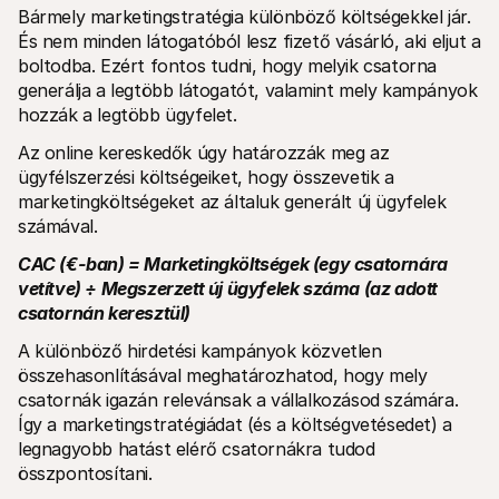
Bármely marketingstratégia különböző költségekkel jár. 
És nem minden látogatóból lesz fizető vásárló, aki eljut a 
boltodba. Ezért fontos tudni, hogy melyik csatorna 
generálja a legtöbb látogatót, valamint mely kampányok 
hozzák a legtöbb ügyfelet. 
Az online kereskedők úgy határozzák meg az 
ügyfélszerzési költségeiket, hogy összevetik a 
marketingköltségeket az általuk generált új ügyfelek 
számával.
CAC (€-ban) = Marketingköltségek (egy csatornára 
vetítve) ÷ Megszerzett új ügyfelek száma (az adott 
csatornán keresztül)
A különböző hirdetési kampányok közvetlen 
összehasonlításával meghatározhatod, hogy mely 
csatornák igazán relevánsak a vállalkozásod számára. 
Így a marketingstratégiádat (és a költségvetésedet) a 
legnagyobb hatást elérő csatornákra tudod 
összpontosítani.