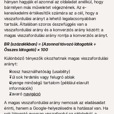
hányan hagyják el azonnal az oldaladat anélkül, hogy 
bármilyen más műveletet végeznének. Az e-
kereskedelmi értékesítők számára az a cél, hogy a 
visszafordulási arányt a lehető legalacsonyabban 
tartsák. Általában szoros összefüggés van a 
visszafordulási arány és a konverziós arány között: a 
magas visszafordulási arány rontja a konverziós arányt.
BR (százalékban) = (Azonnal távozó látogatók ÷ 
Összes látogató) × 100
Különböző tényezők okozhatnak magas visszafordulási 
arányt:
Rossz használhatóság (usability) 
Túl sok hirdetés vagy felugró ablak
Gyenge minőségű tartalom (például elavult 
információk)
Zavaró 
navigáció
A magas visszafordulási arány nemcsak az eladásaidat 
érinti, hanem a Google-helyezésedre is hatással van. Ha 
sok látogató gyorsan visszafordul az oldaladról, a 