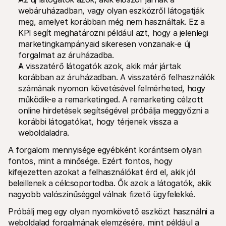
webáruházadban, vagy olyan eszközről látogatják 
meg, amelyet korábban még nem használtak. Ez a 
KPI segít meghatározni például azt, hogy a jelenlegi 
marketingkampányaid sikeresen vonzanak-e új 
forgalmat az áruházadba.
A visszatérő látogatók azok, akik már jártak 
korábban az áruházadban. A visszatérő felhasználók 
számának nyomon követésével felmérheted, hogy 
működik-e a remarketinged. A remarketing célzott 
online hirdetések segítségével próbálja meggyőzni a 
korábbi látogatókat, hogy térjenek vissza a 
weboldaladra.
A forgalom mennyisége egyébként korántsem olyan 
fontos, mint a minősége. Ezért fontos, hogy 
kifejezetten azokat a felhasználókat érd el, akik jól 
beleillenek a célcsoportodba. Ők azok a látogatók, akik 
nagyobb valószínűséggel válnak fizető ügyfelekké.
Próbálj meg egy olyan nyomkövető eszközt használni a 
weboldalad forgalmának elemzésére, mint például a 