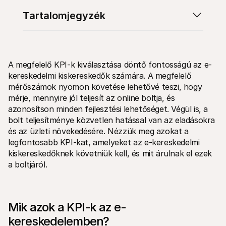
Tartalomjegyzék
A megfelelő KPI-k kiválasztása döntő fontosságú az e-
kereskedelmi kiskereskedők számára. A megfelelő 
Technikai erőforrások
Mollie 
Fejlesztői portál
Doku
mérőszámok nyomon követése lehetővé teszi, hogy 
Fedezd fel a fejlesztői erőforrásokat és frissítéseket
Fedezd
mérje, mennyire jól teljesít az online boltja, és 
Könyvtárak
Állap
azonosítson minden fejlesztési lehetőséget. Végül is, a 
Integráld a Mollie-t az azonnal használható könyvtárakkal
Nézd m
Discord közösség
Válto
bolt teljesítménye közvetlen hatással van az eladásokra 
Csatlakozz a fejlesztői közösségünkhöz
Olvass
és az üzleti növekedésére. Nézzük meg azokat a 
A Mollie-ról
Mollie
legfontosabb KPI-kat, amelyeket az e-kereskedelmi 
Árazás
Cikke
kiskereskedőknek követniük kell, és mit árulnak el ezek 
Tekintsd meg a díjszabásunkat
Fedezd
amelye
Rólunk
a boltjáról.
vállal
Tudj meg többet a történetünkről 
Siker
és értékeinkről
Nézd 
Hírek
ügyfel
Olvasd el a legújabb Mollie híreket
Papír
Mik azok a KPI-k az e-
Karrier
Töltsd
Gyere dolgozz nálunk - felveszünk!
kereskedelemben?
Kapcsolat