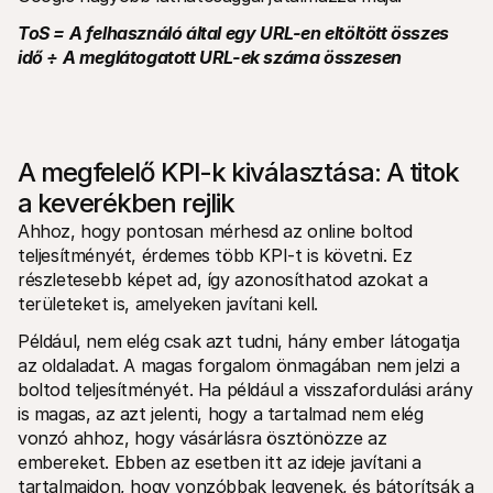
ToS = A felhasználó által egy URL-en eltöltött összes 
idő ÷ A meglátogatott URL-ek száma összesen
A megfelelő KPI-k kiválasztása: A titok 
a keverékben rejlik
Ahhoz, hogy pontosan mérhesd az online boltod 
teljesítményét, érdemes több KPI-t is követni. Ez 
részletesebb képet ad, így azonosíthatod azokat a 
területeket is, amelyeken javítani kell.
Például, nem elég csak azt tudni, hány ember látogatja 
az oldaladat. A magas forgalom önmagában nem jelzi a 
boltod teljesítményét. Ha például a visszafordulási arány 
is magas, az azt jelenti, hogy a tartalmad nem elég 
vonzó ahhoz, hogy vásárlásra ösztönözze az 
embereket. Ebben az esetben itt az ideje javítani a 
tartalmaidon, hogy vonzóbbak legyenek, és bátorítsák a 