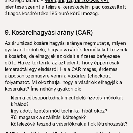
árkategóriában. A 
Wolfgang Digital 2020-as KPI 
jelentése
 szerint a teljes e-kereskedelmi piac összesített 
átlagos kosárértéke 185 euró körül mozog.
9. Kosárelhagyási arány (CAR)
Az áruházad kosárelhagyási aránya megmutatja, milyen 
gyakran fordul elő, hogy a vásárlók termékeket tesznek 
a kosárba, de elhagyják az oldalt a fizetés befejezése 
előtt. Ha ez történik, az azt jelenti, hogy éppen csak 
lemaradtál egy eladásról. Ha a CAR magas, érdemes 
alaposan szemügyre venni a vásárlási (checkout) 
folyamatot. Mi okozhatja, hogy a vásárlók elhagyják a 
kosarukat? Íme néhány gyakori ok:
Nem a célcsoportodnak megfelelő 
fizetési módokat
kínálod?
Egy adott fizetési mód technikai hibát okoz?
Túl magasak a szállítási költségek?
Kötelezővé teszed a vásárlóknak a fiók létrehozását?