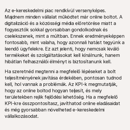
Az e-kereskedelmi piac rendkívül versenyképes. 
Majdnem minden vállalat működtet már online boltot. A 
digitalizáció és a közösségi média előretörése miatt a 
fogyasztók sokkal gyorsabban gondolkodnak és 
cselekszenek, mint a múltban. Ennek eredményeképpen 
fontosabb, mint valaha, hogy azonnali hatást tegyünk a 
leendő ügyfelekre. Ez azt jelenti, hogy nemcsak kiváló 
termékeket és szolgáltatásokat kell kínálnunk, hanem 
hibátlan felhasználói élményt is biztosítanunk kell.
Ha szeretnéd megtenni a megfelelő lépéseket a bolt 
teljesítményének javítása érdekében, pontosan tudnod 
kell, hol vannak a problémák. Az KPI-k megmutatják, 
hogy az online boltod hogyan teljesít, és mely 
területekben rejlik fejlődési lehetőség. Ha a megfelelő 
KPI-kre összpontosítasz, javíthatod online eladásaidat 
és még gyorsabban növelheted e-kereskedelmi 
vállalkozásodat.