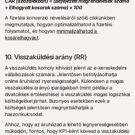
CAR (százalékban) = (Befejezett megrendelések száma 
÷ Elhagyott kosarak száma) × 100
A fizetési konverzió növeléséről szóló cikkünkben 
megmutatjuk, hogyan optimalizálhatod a fizetési 
folyamatot, és hogyan 
minimalizálhatod a 
kosárelhagyást
.
10. Visszaküldési arány (RR)
A visszaküldés komoly kihívást jelent az e-kereskedelmi 
vállalkozások számára. Jelentősen befolyásolhatja 
online áruházad nyereségességét. Különösen a magas 
visszaküldési arányú iparágakban (mint például a 
divatcikkek értékesítése) a visszaküldés magas logisztikai 
költségekkel járhat. Bizonyos esetekben ezek a 
költségek jelentősen megnyirbálhatják a 
haszonkulcsodat. 
Ahhoz, hogy az áruházad a lehető legnyereségesebben 
működjön, fontos, hogy KPI-ként kövesd a visszaküldési 