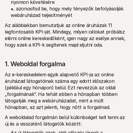
nyomon követésére
… azonosítsd be, hogy mely tényezők befolyásolják 
webáruházad teljesítményét
Az alábbiakban bemutatjuk az online áruházak 11 
legfontosabb KPI-ját. Mindegy, milyen célokat próbálsz 
elérni online kereskedőként, igen nagy az esélye annak, 
hogy ezek a KPI-k segítenek majd eljutni oda.
1. Weboldal forgalma
Az e-kereskedelem egyik alapvető KPI-ja az online 
áruházad látogatóinak száma egy adott időszakon 
(például egy hónapon) belül. Ezt nevezzük az oldal 
„forgalmának”. Ha tehát ebben a hónapban többen 
látogatják meg a webáruházadat, mint a múlt 
hónapban, az azt jelenti, hogy nőtt a forgalmad. 
A weboldalad forgalmán belül különbséget kell tenni az 
új és a visszatérő látogatók között:
Az új látogatók azok, akik először járnak a 