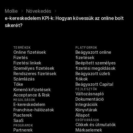
Mollie
Növekedés
e-kereskedelem KPI-k: Hogyan kövessük az online bolt
sikerét?
TERMÉKEK
PLATFORMOK
Online fizetések
Beágyazott online 
Fizetés
fizetések
Fizetési linkek
Beépített személyes 
Személyes fizetések
fizetési megoldások
Rendszeres fizetések
Beágyazott üzleti 
Számlázás
fiókok
Tőke
Beágyazott Capital
Kimenő kifizetések
FEJLESZTŐK
Változásnapló
Acceptance & Risk
Dokumentáció
MEGOLDÁSOK
E-kereskedelem
Integrációk
Franchise-hálózatok
Könyvtárak
Piacterek
Állapot
SaaS
ERŐFORRÁSOK
Cikkek és útmutatók
PROGRAMOK
Partnerek
Márkaelemek