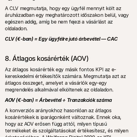
A CLV megmutatja, hogy egy ügyfél mennyit költ az 
áruházadban egy meghatározott időszakon belül, vagy 
egészen addig, amíg be nem fejezi a vásárlást az 
oldaladon. 
CLV (€-ban) = Egy ügyfélre jutó árbevétel — CAC
8. Átlagos kosárérték (AOV)
Az átlagos kosárérték egy másik fontos KPI az e-
kereskedelmi értékesítők számára. Megmutatja azt az 
átlagos összeget, amelyet a vásárlók egy-egy 
megrendelés alkalmával elköltenek az oldaladon.
AOV (€-ban) = Árbevétel ÷ Tranzakciók száma
A konverziós arányokhoz hasonlóan az átlagos 
kosárértékek is iparágonként változnak. Ennek oka, 
hogy az AOV erősen függ attól, milyen típusú 
termékeket és szolgáltatásokat értékesítesz, és milyen 