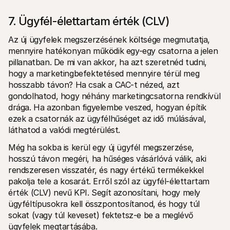
7. Ügyfél-élettartam érték (CLV)
Az új ügyfelek megszerzésének költsége megmutatja, 
mennyire hatékonyan működik egy-egy csatorna a jelen 
pillanatban. De mi van akkor, ha azt szeretnéd tudni, 
hogy a marketingbefektetésed mennyire térül meg 
hosszabb távon? Ha csak a CAC-t nézed, azt 
gondolhatod, hogy néhány marketingcsatorna rendkívül 
drága. Ha azonban figyelembe veszed, hogyan építik 
ezek a csatornák az ügyfélhűséget az idő múlásával, 
láthatod a valódi megtérülést.
Még ha sokba is kerül egy új ügyfél megszerzése, 
hosszú távon megéri, ha hűséges vásárlóvá válik, aki 
rendszeresen visszatér, és nagy értékű termékekkel 
pakolja tele a kosarát. Erről szól az ügyfél-élettartam 
érték (CLV) nevű KPI. Segít azonosítani, hogy mely 
ügyféltípusokra kell összpontosítanod, és hogy túl 
sokat (vagy túl keveset) fektetsz-e be a meglévő 
ügyfelek megtartásába. 