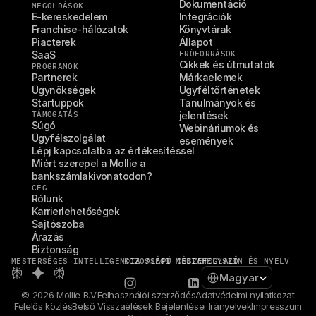
Dokumentáció
MEGOLDÁSOK
E-kereskedelem
Integrációk
Franchise-hálózatok
Könyvtárak
Piacterek
Állapot
SaaS
ERŐFORRÁSOK
Cikkek és útmutatók
PROGRAMOK
Partnerek
Márkaelemek
Ügynökségek
Ügyféltörténetek
Startuppok
Tanulmányok és 
TÁMOGATÁS
jelentések
Súgó
Webináriumok és 
Ügyfélszolgálat
események
Lépj kapcsolatba az értékesítéssel
Miért szerepel a Mollie a 
bankszámlakivonatodon?
CÉG
Rólunk
Karrierlehetőségek
Sajtószoba
Árazás
Biztonság
MESTERSÉGES INTELLIGENCIA ALAPÚ ÖSSZEFOGLALÓ
KÖZÖSSÉGI MÉDIA
HELYSZÍN ÉS NYELV
Select Language
Magyar
© 2026 Mollie B.V.
Felhasználói szerződés
Adatvédelmi nyilatkozat
Felelős közlés
Belső Visszaélések Bejelentései Irányelvek
Impresszum