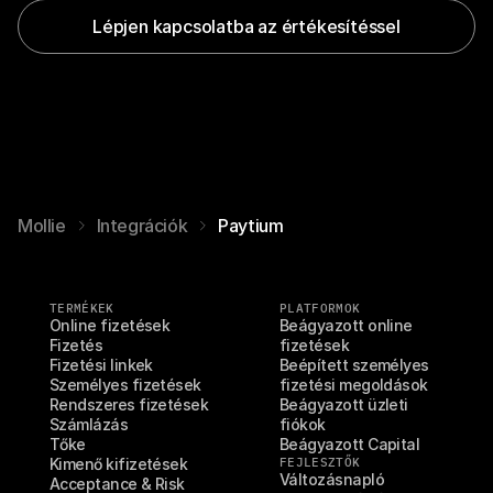
Lépjen kapcsolatba az értékesítéssel
Mollie
Integrációk
Paytium
TERMÉKEK
PLATFORMOK
Online fizetések
Beágyazott online 
Fizetés
fizetések
Fizetési linkek
Beépített személyes 
Személyes fizetések
fizetési megoldások
Rendszeres fizetések
Beágyazott üzleti 
Számlázás
fiókok
Tőke
Beágyazott Capital
Kimenő kifizetések
FEJLESZTŐK
Változásnapló
Acceptance & Risk