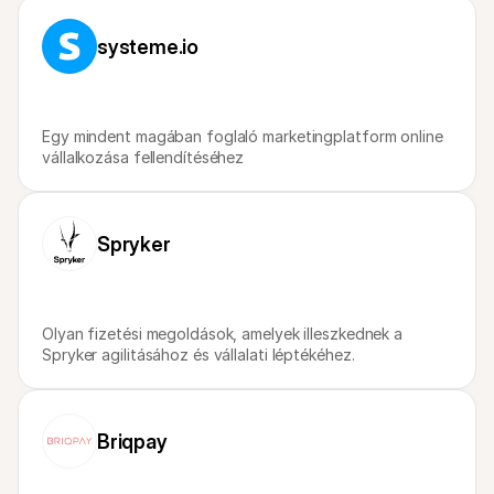
Vásárlóknak
Tudd meg, miért szerepel a Mollie a bankszámlakivonatodon
systeme.io
Mollie ügyfeleknek
Lépj kapcsolatba az ügyfélszolgálatunkkal
Vedd fel a kapcsolatot az értékesítéssel
Fedezze fel, hogyan segíthetjük vállalkozását
Egy mindent magában foglaló marketingplatform online 
vállalkozása fellendítéséhez
Spryker
Olyan fizetési megoldások, amelyek illeszkednek a 
Spryker agilitásához és vállalati léptékéhez.
Briqpay