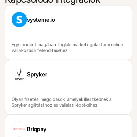
Vásárlóknak
Tudd meg, miért szerepel a Mollie a bankszámlakivonatodon
Mollie ügyfeleknek
Lépj kapcsolatba az ügyfélszolgálatunkkal
systeme.io
Vedd fel a kapcsolatot az értékesítéssel
Fedezze fel, hogyan segíthetjük vállalkozását
Egy mindent magában foglaló marketingplatform online 
vállalkozása fellendítéséhez
Spryker
Olyan fizetési megoldások, amelyek illeszkednek a 
Spryker agilitásához és vállalati léptékéhez.
Briqpay