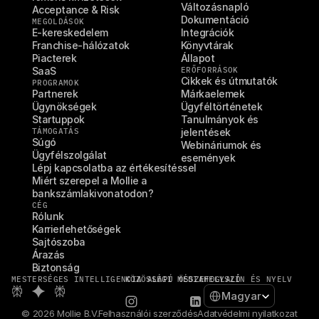
Változásnapló
Acceptance & Risk
Dokumentáció
MEGOLDÁSOK
E-kereskedelem
Integrációk
Franchise-hálózatok
Könyvtárak
Piacterek
Állapot
SaaS
ERŐFORRÁSOK
Cikkek és útmutatók
PROGRAMOK
Partnerek
Márkaelemek
Ügynökségek
Ügyféltörténetek
Startuppok
Tanulmányok és 
TÁMOGATÁS
jelentések
Súgó
Webináriumok és 
Ügyfélszolgálat
események
Lépj kapcsolatba az értékesítéssel
Miért szerepel a Mollie a 
bankszámlakivonatodon?
CÉG
Rólunk
Karrierlehetőségek
Sajtószoba
Árazás
Biztonság
MESTERSÉGES INTELLIGENCIA ALAPÚ ÖSSZEFOGLALÓ
KÖZÖSSÉGI MÉDIA
HELYSZÍN ÉS NYELV
Select Language
Magyar
© 2026 Mollie B.V.
Felhasználói szerződés
Adatvédelmi nyilatkozat