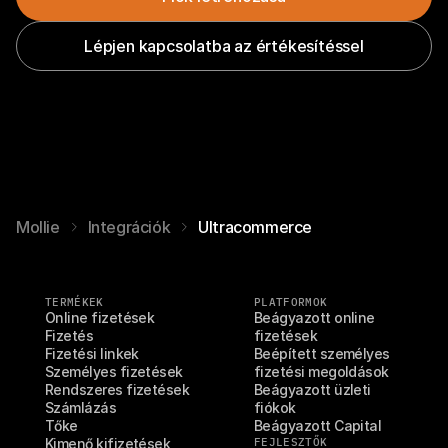
Lépjen kapcsolatba az értékesítéssel
Mollie
Integrációk
Ultracommerce
TERMÉKEK
PLATFORMOK
Online fizetések
Beágyazott online 
Fizetés
fizetések
Fizetési linkek
Beépített személyes 
Személyes fizetések
fizetési megoldások
Rendszeres fizetések
Beágyazott üzleti 
Számlázás
fiókok
Tőke
Beágyazott Capital
Kimenő kifizetések
FEJLESZTŐK