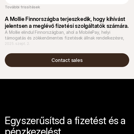
További frissítések
A Mollie Finnországba terjeszkedik, hogy kihívást 
jelentsen a meglévő fizetési szolgáltatók számára.
A Mollie elindul Finnországban, ahol a MobilePay, helyi 
támogatás és zökkenőmentes fizetések állnak rendelkezésre, 
segítve a vállalkozásokat a helyi megoldásokkal és gyors 
2025. szept. 2.
európai terjeszkedéssel való növekedésben.
Contact sales
Egyszerűsítsd a fizetést és a 
pénzkezelést