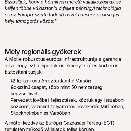
Biztosítjuk, hogy a bármilyen méretű vállalkozásnak se 
kelljen többé választania a fejlett pénzügyi technológia 
és az Európa-szerte történő növekedéshez szükséges 
helyi támogatás között."
Mély regionális gyökerek
A Mollie robusztus európai infrastruktúrája a garancia 
arra, hogy ezt a hiperlokális élményt széles körben is 
biztosítani tudjuk:
12 fizikai iroda Amszterdamtól Varsóig
Sokszínű csapat, több mint 50 nemzetiség 
képviselőivel
Tervezett jövőbeli fejlesztések, köztük egy lisszaboni 
központ, valamint folyamatos növekedés Milánóban, 
Stockholmban és Varsóban
A mától kezdve az Európai Gazdasági Térség (EGT) 
területén működő vállalatok teljes körűen 