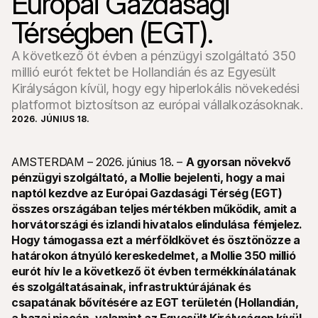
Európai Gazdasági 
Térségben (EGT).
A következő öt évben a pénzügyi szolgáltató 350
millió eurót fektet be Hollandián és az Egyesült
Királyságon kívül, hogy egy hiperlokális növekedési
platformot biztosítson az európai vállalkozásoknak.
Technikai erőforrások
Mollie 
Fejlesztői portál
Doku
2026. JÚNIUS 18.
Fedezd fel a fejlesztői erőforrásokat és frissítéseket
Fedezd
Könyvtárak
Állap
Integráld a Mollie-t az azonnal használható könyvtárakkal
Nézd m
AMSTERDAM – 2026. június 18. – 
A gyorsan növekvő 
Discord közösség
Válto
pénzügyi szolgáltató, a Mollie bejelenti, hogy a mai 
Csatlakozz a fejlesztői közösségünkhöz
Olvass
A Mollie-ról
Mollie
naptól kezdve az Európai Gazdasági Térség (EGT) 
Árazás
Cikke
összes országában teljes mértékben működik, amit a 
Tekintsd meg a díjszabásunkat
Fedezd
horvátországi és izlandi hivatalos elindulása fémjelez. 
amelye
Rólunk
vállal
Hogy támogassa ezt a mérföldkövet és ösztönözze a 
Tudj meg többet a történetünkről 
Siker
és értékeinkről
határokon átnyúló kereskedelmet, a Mollie 350 millió 
Nézd 
Hírek
eurót hív le a következő öt évben termékkínálatának 
ügyfel
Olvasd el a legújabb Mollie híreket
Papír
és szolgáltatásainak, infrastruktúrájának és 
Karrier
Töltsd
Gyere dolgozz nálunk - felveszünk!
csapatának bővítésére az EGT területén (Hollandián, 
Kapcsolat