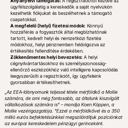
Anyanyelvi támogatás: 
A regisztrációtól kezdve az 
ügyfélszolgálatig a kereskedők a saját nyelvükön 
kezelhetik fiókjukat és beszélhetnek a támogató 
csapatokkal.
A megfelelő (helyi) fizetési módok:
 Könnyű 
hozzáférés a fogyasztók által megbízhatónak 
tartott, kedvelt helyi és nemzetközi fizetési 
módokhoz, helyi pénznemben feldolgozva az 
értékesítés fellendítése érdekében.
Zökkenőmentes helyi bevezetés: 
A helyi 
cégnyilvántartásokhoz és személyazonosság-
ellenőrző eszközökhöz való intelligens kapcsolódás 
leegyszerűsíti a regisztrációt, így ügyfeleink 
gyorsabban értékesíthetnek.
„
Az EEA-lábnyomunk teljessé tétele mérföldkő a Mollie 
számára, de ami még fontosabb, az általunk kiszolgált 
vállalkozások számára is" – mondja Koen Köppen, a 
Mollie vezérigazgatója. "Ezzel a mérföldkővel és a 350 
millió eurós befektetésünkkel megszilárdítjuk pozíciónkat 
az európai kereskedelem pénzügyi gerinceként. 