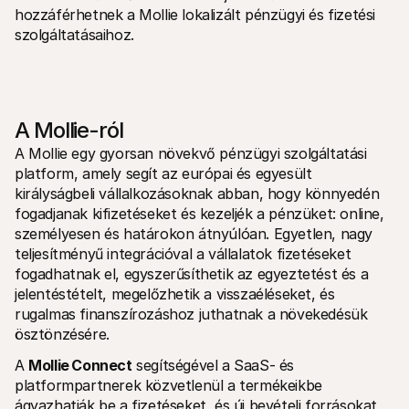
hozzáférhetnek a Mollie lokalizált pénzügyi és fizetési 
szolgáltatásaihoz.
A Mollie-ról
A Mollie egy gyorsan növekvő pénzügyi szolgáltatási 
platform, amely segít az európai és egyesült 
királyságbeli vállalkozásoknak abban, hogy könnyedén 
fogadjanak kifizetéseket és kezeljék a pénzüket: online, 
személyesen és határokon átnyúlóan. Egyetlen, nagy 
teljesítményű integrációval a vállalatok fizetéseket 
fogadhatnak el, egyszerűsíthetik az egyeztetést és a 
jelentéstételt, megelőzhetik a visszaéléseket, és 
rugalmas finanszírozáshoz juthatnak a növekedésük 
ösztönzésére.
A 
Mollie Connect
 segítségével a SaaS- és 
platformpartnerek közvetlenül a termékeikbe 
ágyazhatják be a fizetéseket, és új bevételi forrásokat 