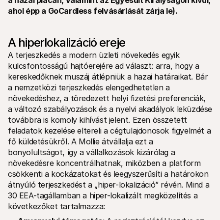
a hazai piacán, valamint az Egyesült Királyságon kívül, 
Vásárlóknak
ahol épp a GoCardless felvásárlását zárja le).
Tudd meg, miért szerepel a Mollie a bankszámlakivonatodon
Mollie ügyfeleknek
Lépj kapcsolatba az ügyfélszolgálatunkkal
Vedd fel a kapcsolatot az értékesítéssel
A hiperlokalizáció ereje
Fedezze fel, hogyan segíthetjük vállalkozását
A terjeszkedés a modern üzleti növekedés egyik 
kulcsfontosságú hajtóerejére ad választ: arra, hogy a 
kereskedőknek muszáj átlépniük a hazai határaikat. Bár 
a nemzetközi terjeszkedés elengedhetetlen a 
növekedéshez, a töredezett helyi fizetési preferenciák, 
a változó szabályozások és a nyelvi akadályok leküzdése 
továbbra is komoly kihívást jelent. Ezen összetett 
feladatok kezelése eltereli a cégtulajdonosok figyelmét a 
fő küldetésükről. A Mollie átvállalja ezt a 
bonyolultságot, így a vállalkozások kizárólag a 
növekedésre koncentrálhatnak, miközben a platform 
csökkenti a kockázatokat és leegyszerűsíti a határokon 
átnyúló terjeszkedést a „hiper-lokalizáció” révén. Mind a 
30 EEA-tagállamban a hiper-lokalizált megközelítés a 
következőket tartalmazza: