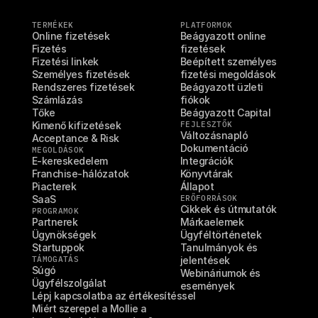
TERMÉKEK
PLATFORMOK
Online fizetések
Beágyazott online 
Fizetés
fizetések
Fizetési linkek
Beépített személyes 
Személyes fizetések
fizetési megoldások
Rendszeres fizetések
Beágyazott üzleti 
Számlázás
fiókok
Tőke
Beágyazott Capital
Kimenő kifizetések
FEJLESZTŐK
Változásnapló
Acceptance & Risk
Dokumentáció
MEGOLDÁSOK
E-kereskedelem
Integrációk
Franchise-hálózatok
Könyvtárak
Piacterek
Állapot
SaaS
ERŐFORRÁSOK
Cikkek és útmutatók
PROGRAMOK
Partnerek
Márkaelemek
Ügynökségek
Ügyféltörténetek
Startuppok
Tanulmányok és 
TÁMOGATÁS
jelentések
Súgó
Webináriumok és 
Ügyfélszolgálat
események
Lépj kapcsolatba az értékesítéssel
Miért szerepel a Mollie a 