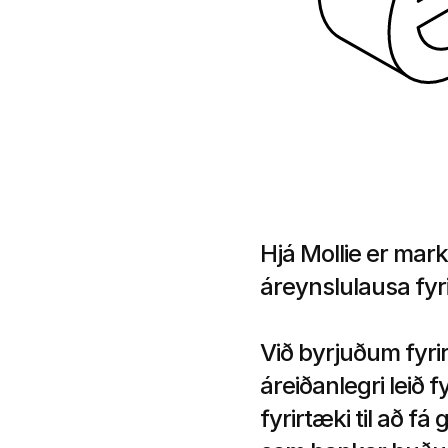
Hjá Mollie er mark
áreynslulausa fyrir
Við byrjuðum fyri
áreiðanlegri leið fy
fyrirtæki til að fá