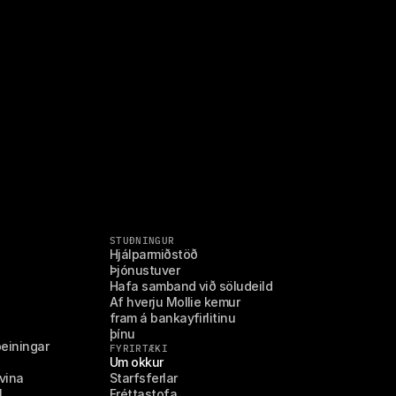
STUÐNINGUR
Hjálparmiðstöð
Þjónustuver
Hafa samband við söludeild
Af hverju Mollie kemur 
fram á bankayfirlitinu 
þínu
beiningar
FYRIRTÆKI
Um okkur
vina
Starfsferlar
l
Fréttastofa