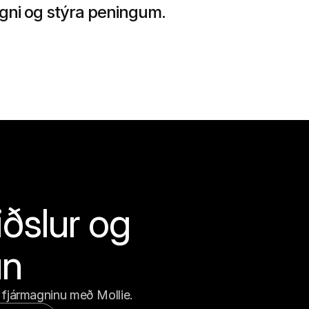
gni og stýra peningum.
ðslur og 
un
 fjármagninu með Mollie.