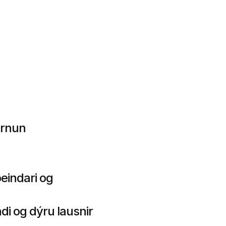
rnun 
indari og 
di og dýru lausnir 