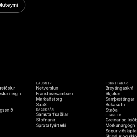
öluteymi
LAUSNIR
FORRITARAR
reiðslur
Netverslun
Breytingaskrá
lur í eigin 
Franchisesambæri
Skjölun
Markaðstorg
Samþættingar
SaaS
Bókasöfn
ngssnið
DAGSKRÁR
Staða
Samstarfsaðilar
n
BJARGIR
Stofnanir
Greinar og leið
Sprotafyrirtæki
Mörkunargögn
Sögur viðskipta
Skýrslur og skjö