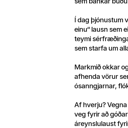
sem bankar buðu 
Í dag þjónustum v
einu“ lausn sem e
teymi sérfræðinga
sem starfa um all
Markmið okkar og 
afhenda vörur sem
ósanngjarnar, fló
Af hverju? Vegna þ
veg fyrir að góða
áreynslulaust fyrir