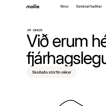
Vörur
Samstarfsaðilar
UM OKKUR
Við erum hé
fjárhagslegu
Skoðaðu störfin okkar