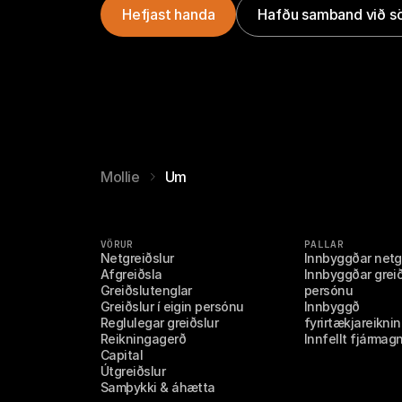
Hefjast handa
Hafðu samband við s
Mollie
Um
VÖRUR
PALLAR
Netgreiðslur
Innbyggðar netg
Afgreiðsla
Innbyggðar greiðs
Greiðslutenglar
persónu
Greiðslur í eigin persónu
Innbyggð 
Reglulegar greiðslur
fyrirtækjareikni
Reikningagerð
Innfellt fjármag
Capital
Útgreiðslur
Samþykki & áhætta