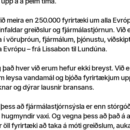
upp á á þeim tíma.
ið meira en 250.000 fyrirtæki um alla Evróp
infaldar greiðslur og fjármálastjórnun. Við
 í vöruþróun, fjármálum, þjónustu, viðskip
a Evrópu – frá Lissabon til Lundúna.
það hver við erum hefur ekki breyst. Við e
 leysa vandamál og bjóða fyrirtækjum upp 
knar og dýrar lausnir bransans.
ess að fjármálastjórnsýsla er enn stórgóð í
r hugmyndir vaxi. Og vegna þess að það á a
 öll fyrirtæki að taka á móti greiðslum, auka 