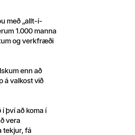
u með „allt-í-
 erum 1.000 manna 
tum og verkfræði 
lskum enn að 
á valkost við 
 því að koma í 
ð vera 
tekjur, fá 