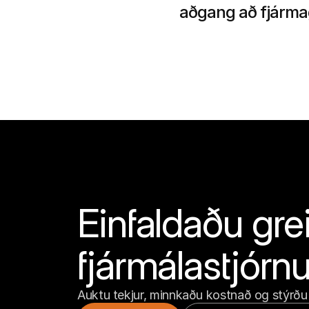
aðgang að fjárma
Einfaldaðu grei
fjármálastjórn
Auktu tekjur, minnkaðu kostnað og stýrðu