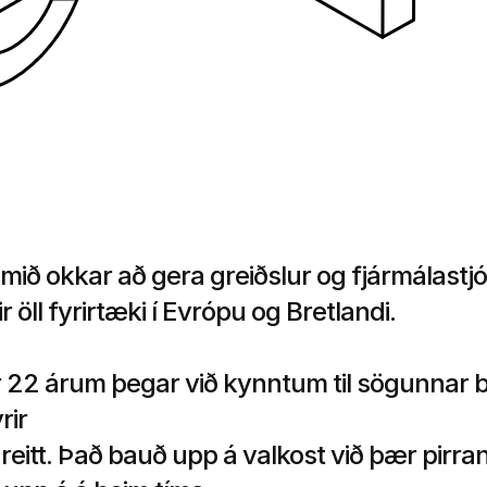
mið okkar að gera greiðslur og fjármálastjó
 öll fyrirtæki í Evrópu og Bretlandi.
r 22 árum þegar við kynntum til sögunnar be
rir 
 greitt. Það bauð upp á valkost við þær pirran