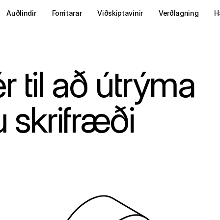
Auðlindir
Forritarar
Viðskiptavinir
Verðlagning
H
r til að útrýma
 skrifræði