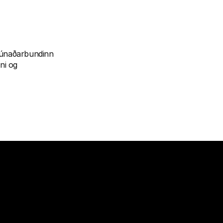
rúnaðarbundinn 
i og 