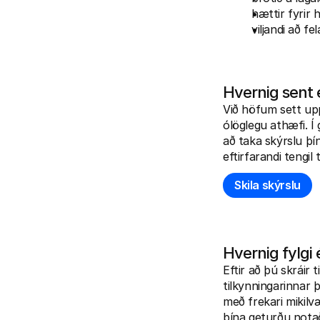
hættir fyrir 
viljandi að 
Hvernig sent 
Við höfum sett upp
ólöglegu athæfi. Í
að taka skýrslu þí
eftirfarandi tengil 
Skila skýrslu
Hvernig fylgi 
Eftir að þú skráir 
tilkynningarinnar 
með frekari mikilv
þína geturðu notað 