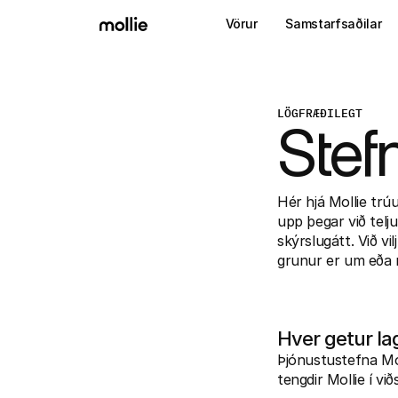
Vörur
Samstarfsaðilar
LÖGFRÆÐILEGT
Stef
Hér hjá Mollie trúu
upp þegar við telj
skýrslugátt. Við vil
grunur er um eða r
Hver getur la
Þjónustustefna Moll
tengdir Mollie í við