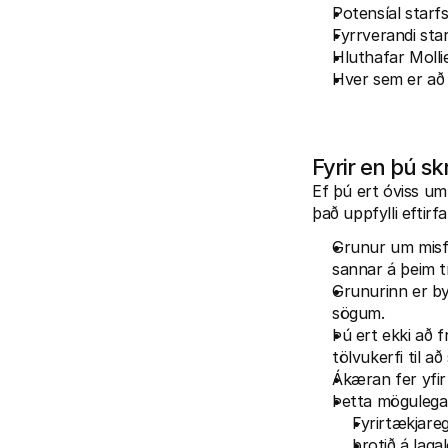
Potensíal starfs
Fyrrverandi sta
Hluthafar Molli
Hver sem er að v
Fyrir en þú sk
Ef þú ert óviss um
það uppfylli eftirfa
Grunur um misf
sannar á þeim t
Grunurinn er by
sögum.
Þú ert ekki að f
tölvukerfi til a
Ákæran fer yfir
Þetta mögulega má
Fyrirtækjare
brotið á laga