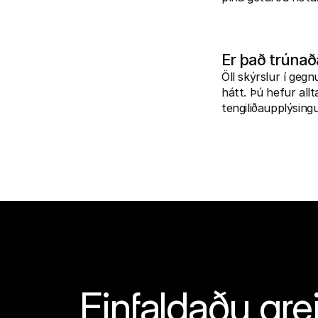
Er það trúna
Öll skýrslur í geg
hátt. Þú hefur all
tengiliðaupplýsin
Einfaldaðu grei