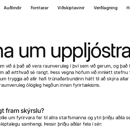
Auðlindir
Forritarar
Viðskiptavinir
Verðlagning
H
na um uppljóstr
m við á það að vera raunveruleg í því sem við gerum, og það fel
um að eitthvað sé rangt. Þess vegna höfum við innleitt stefnu 
jum tryggja að allir hafi trúnaðarbundinn hátt til að skýra allar 
aunveruleg ólögleg hegðun innan fyrirtækisins.
gt fram skýrslu?
ie um fyrirvara fer til allra starfsmanna og ytri þriðju aðila 
skiptalegu samhengi. Þessir þriðju aðilar fela í sér: