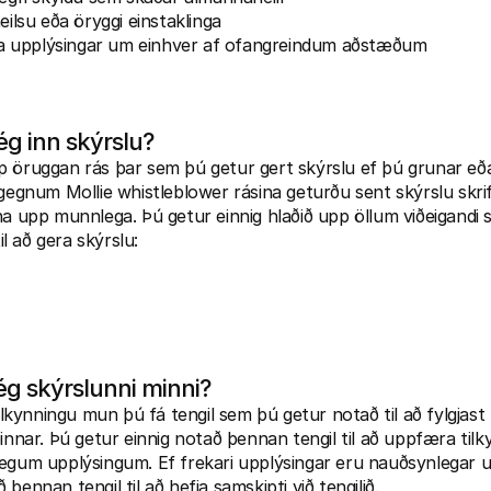
heilsu eða öryggi einstaklinga
fela upplýsingar um einhver af ofangreindum aðstæðum
ég inn skýrslu?
 öruggan rás þar sem þú getur gert skýrslu ef þú grunar eða e
 gegnum Mollie whistleblower rásina geturðu sent skýrslu skrif
na upp munnlega. Þú getur einnig hlaðið upp öllum viðeigandi 
til að gera skýrslu:
ég skýrslunni minni?
tilkynningu mun þú fá tengil sem þú getur notað til að fylgjast
þinnar. Þú getur einnig notað þennan tengil til að uppfæra tilk
ægum upplýsingum. Ef frekari upplýsingar eru nauðsynlegar u
þennan tengil til að hefja samskipti við tengilið.