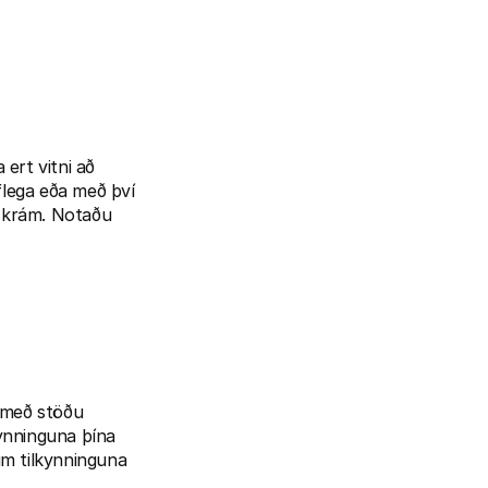
rt vitni að 
lega eða með því 
skrám. Notaðu 
 með stöðu 
ynninguna þína 
m tilkynninguna 