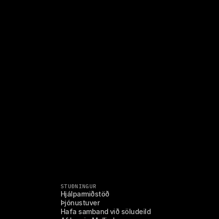
STUÐNINGUR
Hjálparmiðstöð
Þjónustuver
Hafa samband við söludeild