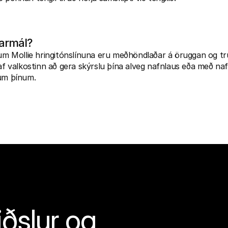
ðarmál?
num Mollie hringitónslínuna eru meðhöndlaðar á öruggan og t
taf valkostinn að gera skýrslu þína alveg nafnlaus eða með nafn
gum þínum.
ðslur og 