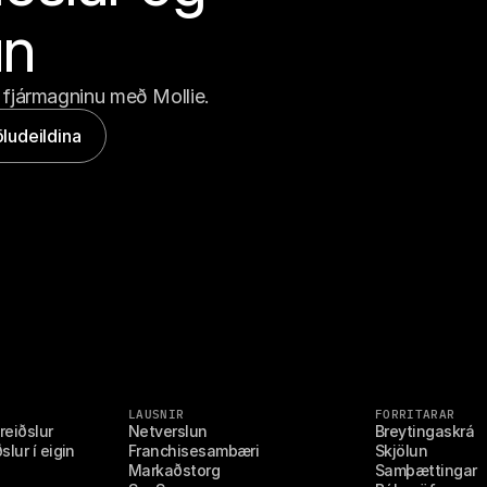
un
 fjármagninu með Mollie.
ludeildina
LAUSNIR
FORRITARAR
reiðslur
Netverslun
Breytingaskrá
lur í eigin 
Franchisesambæri
Skjölun
Markaðstorg
Samþættingar