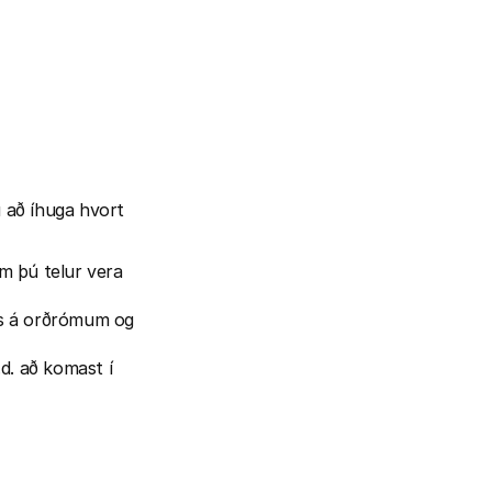
 að íhuga hvort 
 þú telur vera 
ns á orðrómum og 
d. að komast í 