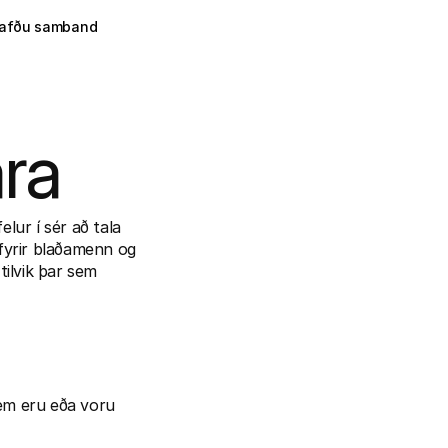
afðu samband
ara
ur í sér að tala 
fyrir blaðamenn og 
tilvik þar sem 
sem eru eða voru 