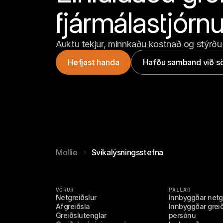
fjármálastjórn
Auktu tekjur, minnkaðu kostnað og stýrðu
Hefjast handa
Hafðu samband við sö
Mollie
Svikalýsningsstefna
VÖRUR
PALLAR
Netgreiðslur
Innbyggðar netg
Afgreiðsla
Innbyggðar greiðs
Greiðslutenglar
persónu