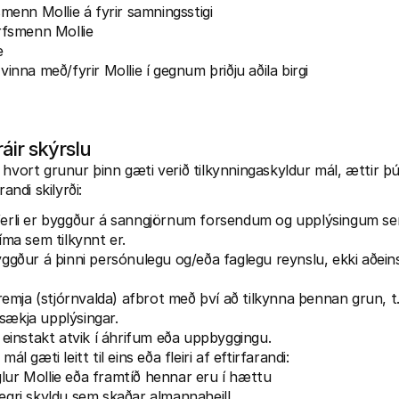
menn Mollie á fyrir samningsstigi
rfsmenn Mollie
e
inna með/fyrir Mollie í gegnum þriðju aðila birgi
ráir skýrslu
 hvort grunur þinn gæti verið tilkynningaskyldur mál, ættir þú
randi skilyrði:
erli er byggður á sanngjörnum forsendum og upplýsingum sem
íma sem tilkynnt er.
ggður á þinni persónulegu og/eða faglegu reynslu, ekki aðei
remja (stjórnvalda) afbrot með því að tilkynna þennan grun, t.
ð sækja upplýsingar.
 einstakt atvik í áhrifum eða uppbyggingu.
l gæti leitt til eins eða fleiri af eftirfarandi:
glur Mollie eða framtíð hennar eru í hættu
legri skyldu sem skaðar almannaheill