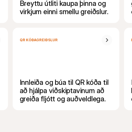
Breyttu útliti kaupa þinna og 
virkjum einni smellu greiðslur.
QR KÓÐAGREIÐSLUR
Innleiða og búa til QR kóða til 
að hjálpa viðskiptavinum að 
greiða fljótt og auðveldlega.