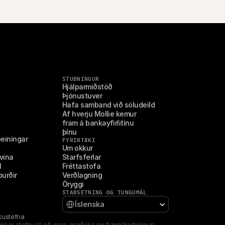
STUÐNINGUR
Hjálparmiðstöð
Þjónustuver
Hafa samband við söludeild
Af hverju Mollie kemur 
fram á bankayfirlitinu 
þínu
beiningar
FYRIRTÆKI
Um okkur
vina
Starfsferlar
l
Fréttastofa
burðir
Verðlagning
Öryggi
STAÐSETNING OG TUNGUMÁL
Select Language
Íslenska
kustefna
kkar stefnu til að gera greiðslur og fjármálastjórnun 