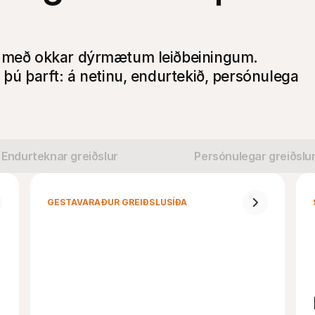
n með okkar dýrmætum leiðbeiningum.
 þú þarft: á netinu, endurtekið, persónulega
Endurteknar greiðslur
Persónulegar greiðslu
GESTAVARAÐUR GREIÐSLUSÍÐA