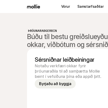
Vörur
Samstarfsaðilar
ÞRÓUNARAÐGERÐIN
Búðu til bestu greiðslue
okkar, viðbótum og sérsnið
Sérsniðnar leiðbeiningar
Notaðu verkfæri okkar fyrir 
þróunaraðila til að samþætta Mollie 
beint í vefsíðuna þína eða appið þitt.
Byrjaðu að byggja