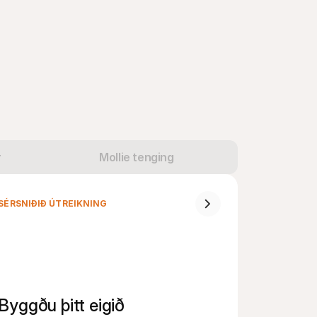
r
Mollie tenging
SÉRSNIÐIÐ ÚTREIKNING
Byggðu þitt eigið 