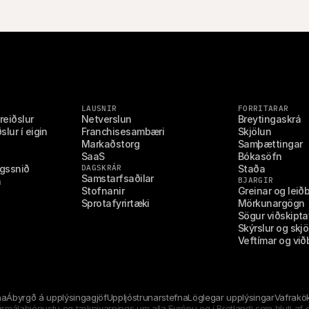
LAUSNIR
FORRITARAR
reiðslur
Netverslun
Breytingaskrá
lur í eigin 
Franchisesambæri
Skjölun
Markaðstorg
Samþættingar
SaaS
Bókasöfn
ngssnið
DAGSKRÁR
Staða
Samstarfsaðilar
n
BJARGIR
Stofnanir
Greinar og leið
Sprotafyrirtæki
Mörkunargögn
Sögur viðskipta
Skýrslur og skjö
Veftímar og við
R
na
Ábyrgð á upplýsingagjöf
Uppljóstrunarstefna
Löglegar upplýsingar
Vafrakö
jármálaþjónustu og tæknivarnings um alla Evrópu og í Bretlandi sem hluti af o