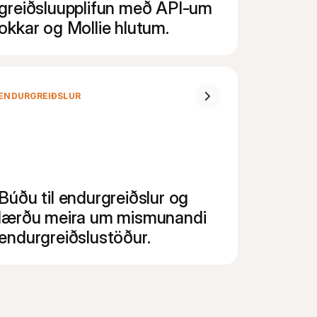
greiðsluupplifun með API-um 
okkar og Mollie hlutum.
ENDURGREIÐSLUR
Búðu til endurgreiðslur og 
lærðu meira um mismunandi 
endurgreiðslustöður.