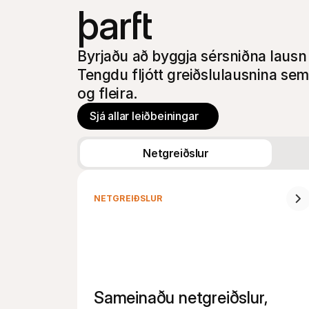
þarft
Byrjaðu að byggja sérsniðna laus
Tengdu fljótt greiðslulausnina sem
og fleira.
Sjá allar leiðbeiningar
Netgreiðslur
NETGREIÐSLUR
Sameinaðu netgreiðslur, 