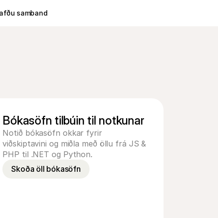
afðu samband
Bókasöfn tilbúin til notkunar
Notið bókasöfn okkar fyrir 
viðskiptavini og miðla með öllu frá JS & 
PHP til .NET og Python.
Skoða öll bókasöfn