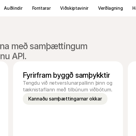
Auðlindir
Forritarar
Viðskiptavinir
Verðlagning
H
yðuna með samþættingum
nu API.
Fyrirfram byggð samþykktir
Tengdu við netverslunarpallinn þinn og 
tæknistaflann með tilbúnum viðbótum.
Kannaðu samþættingarnar okkar