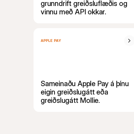
grunndrift greiðsluflæðis og 
vinnu með API okkar.
APPLE PAY
Sameinaðu Apple Pay á þínu 
eigin greiðslugátt eða 
greiðslugátt Mollie.