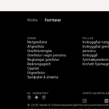
Mollie
Forritarar
VÖRUR
PALLAR
Netgreiðslur
Innbyggðar netg
Afgreiðsla
Innbyggðar greiðs
Greiðslutenglar
persónu
Greiðslur í eigin persónu
Innbyggð 
Reglulegar greiðslur
fyrirtækjareikni
Reikningagerð
Innfellt fjármag
Capital
Útgreiðslur
Samþykki & áhætta
AI SAMANTEKT
SAMFÉLAGSMIÐLA
© 2026 Mollie B.V.
Notendaskilmálar
Persónuverndarstef
Mollie er fjármálatæknihópur sem veitir fjölbreytt úrval f