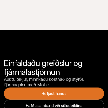
a
ð
i
r
S
m
á
s
a
l
a
U
p
Einfaldaðu greiðslur og 
p
t
fjármálastjórnun
a
k
a 
Auktu tekjur, minnkaðu kostnað og stýrðu 
a
fjármagninu með Mollie.
f 
v
Hefjast handa
e
f
Hafðu samband við söludeildina
f