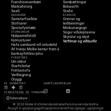
i
Franchisesambæri
Samþættingar
r 
Markaðstorg
Bókasöfn
(
SaaS
Staða
o
DAGSKRÁR
BJARGIR
Samstarfsaðilar
Greinar og 
m
Stofnanir
leiðbeiningar
n
Sprotafyrirtæki
Mörkunargögn
i
STUÐNINGUR
Sögur viðskiptavina
c
Hjálparmiðstöð
Skýrslur og skjöl
h
Þjónustuver
Veftímar og viðburðir
a
Hafa samband við söludeild
n
Af hverju Mollie kemur fram á 
n
bankayfirlitinu þínu
e
FYRIRTÆKI
l
Um okkur
Starfsferlar
)
Fréttastofa
Verðlagning
Öryggi
AI SAMANTEKT
SAMFÉLAGSMIÐLAR
STAÐSETNING OG TUNGUMÁL
Select Language
Íslenska
© 2026 Mollie B.V.
Notendaskilmálar
Persónuverndarstefna
Ábyrgð á upplýsingagjöf
Uppljóstrunarstefna
Löglegar upplýsingar