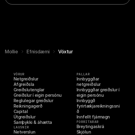
u
n
d
i
S
a
l
a 
á 
Mollie
Efnisdæmi
Vöxtur
s
t
a
ð
VÖRUR
PALLAR
n
Netgreiðslur
Innbyggðar 
u
Afgreiðsla
netgreiðslur
m 
Greiðslutenglar
Innbyggðar greiðslur í 
o
Greiðslur í eigin persónu
eigin persónu
Reglulegar greiðslur
Innbyggð 
g 
Reikningagerð
fyrirtækjareikningssni
u
Capital
ð
m 
Útgreiðslur
Innfellt fjármagn
r
Samþykki & áhætta
FORRITARAR
á
Breytingaskrá
LAUSNIR
s
Netverslun
Skjölun