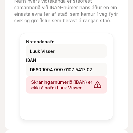
Nafn hvers viðtakanda er staðfest 
samanborið við IBAN-númer hans áður en ein 
einasta evra fer af stað, sem kemur í veg fyrir 
svik og greiðslur sem berast á rangan stað.
Notandanafn
Luuk Visser
IBAN
DE80 1004 000 0107 5417 02
Skráningarnúmerið (IBAN) er 
ekki á nafni Luuk Visser