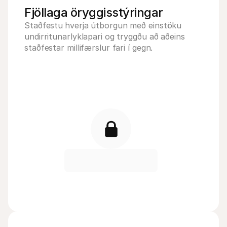
Fjöllaga öryggisstýringar
Staðfestu
hverja útborgun með einstöku 
undirritunarlyklapari og tryggðu að aðeins 
staðfestar millifærslur fari í gegn.