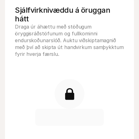
Sjálfvirknivæddu á öruggan 
hátt 
Draga úr áhættu með stöðugum 
öryggisráðstöfunum og fullkominni 
endurskoðunarslóð. Auktu viðskiptamagnið 
með því að skipta út handvirkum samþykktum 
fyrir hverja færslu.