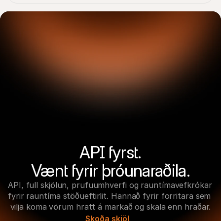
API fyrst.

Vænt fyrir þróunaraðila.
API, full skjölun, prufuumhverfi og rauntímavefkrókar 
fyrir rauntíma stöðueftirlit. Hannað fyrir forritara sem 
vilja koma vörum hratt á markað og skala enn hraðar.
Skoða skjöl