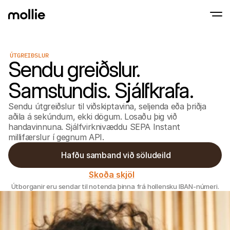
ÚTGREIÐSLUR
Sendu greiðslur.
Samþykkja greiðslur
Netgreiðslur
Snerta til að greiða á iPhone
Lærðu meira
Samþykkja og stjórna
Samstundis. Sjálfkrafa.
Samþykktu snertingarlausar greiðslur beint
Greiðslur í eigin p
Taktu við greiðslum m
Sendu útgreiðslur til viðskiptavina, seljenda eða þriðja
greiðslustöðvum og 
Afgreiðsla
aðila á sekúndum, ekki dögum. Losaðu þig við
Bjóða upp á greiðslufer
handavinnuna. Sjálfvirknivæddu SEPA Instant
sérsniðið að umbreyt
millifærslur í gegnum API.
Endurteknar greiðs
Safna endurteknum o
 Hafðu samband við söludeild
áskriftargreiðslum
Samþykki & Áhætt
Skoða skjöl
Fyrirbyggja svik og há
umbreytingu
Útborganir eru sendar til notenda þinna frá hollensku IBAN-númeri.
Samstarfsaðilar
Fyrir umboðsskrifstofur
Fyrir
Kynntu þér samstarfsaðilaáætlun okkar fyrir 
Kynnt
umboðsskrifstofur