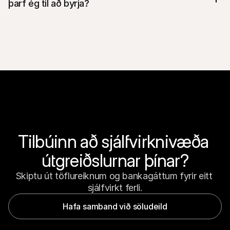
þarf ég til að byrja?
Tilbúinn að sjálfvirknivæða 
útgreiðslurnar þínar?
Skiptu út töflureiknum og bankagáttum fyrir eitt 
sjálfvirkt ferli.
Hafa samband við söludeild