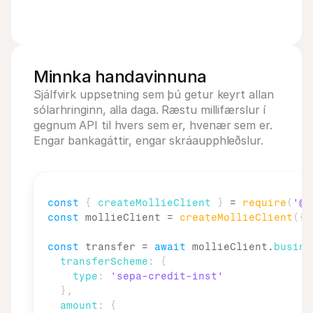
Minnka handavinnuna
Sjálfvirk uppsetning sem þú getur keyrt allan 
sólarhringinn, alla daga. Ræstu millifærslur í 
gegnum API til hvers sem er, hvenær sem er. 
Engar bankagáttir, engar skráaupphleðslur.
const
{
createMollieClient
}
 = 
require
(
'@m
const
mollieClient
 = 
createMollieClient
(
{
const
transfer
 = 
await
mollieClient
.
busine
transferScheme
:
{
type
:
'sepa-credit-inst'
}
,
amount
:
{