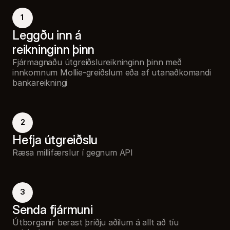
1
Leggðu inn á 
reikninginn þinn
Fjármagnaðu útgreiðslureikninginn þinn með
innkomnum Mollie-greiðslum eða af utanaðkomandi
bankareikningi
2
Hefja útgreiðslu
Ræsa millifærslur í gegnum API
3
Senda fjármuni
Útborganir berast þriðju aðilum á allt að tíu