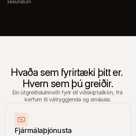
sekúndum
Hvaða sem fyrirtæki þitt er. 
Hvern sem þú greiðir.
Ein útgreiðsluinnviði fyrir öll viðskiptalíkön, frá 
kerfum til vátryggjenda og smásala.
Fjármálaþjónusta