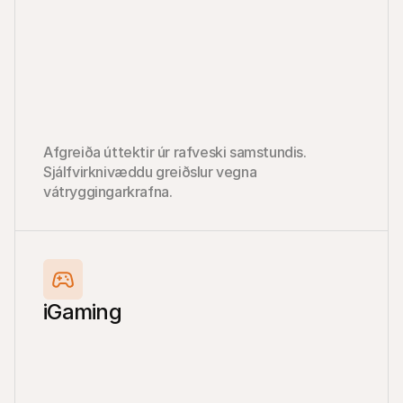
Afgreiða úttektir úr rafveski samstundis. 
Sjálfvirknivæddu greiðslur vegna 
vátryggingarkrafna.
iGaming