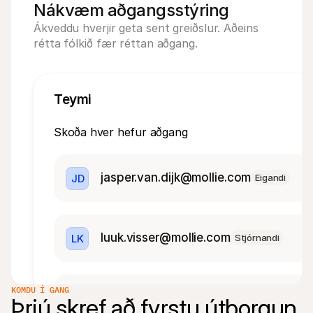
Nákvæm aðgangsstýring
Ákveddu hverjir geta sent greiðslur. Aðeins 
rétta fólkið fær réttan aðgang.
Teymi
Skoða hver hefur aðgang
jasper.van.dijk@mollie.com
JD
Eigandi
luuk.visser@mollie.com
LK
Stjórnandi
KOMDU Í GANG
koen.mulder@mollie.com
KM
Stjórnandi
Þrjú skref að fyrstu útborgun 