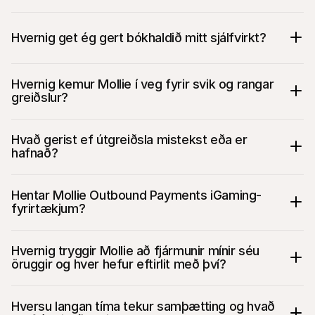
Hvernig get ég gert bókhaldið mitt sjálfvirkt?
Hvernig kemur Mollie í veg fyrir svik og rangar 
greiðslur?
Hvað gerist ef útgreiðsla mistekst eða er 
hafnað?
Hentar Mollie Outbound Payments iGaming-
fyrirtækjum?
Hvernig tryggir Mollie að fjármunir mínir séu 
öruggir og hver hefur eftirlit með því?
Hversu langan tíma tekur samþætting og hvað 