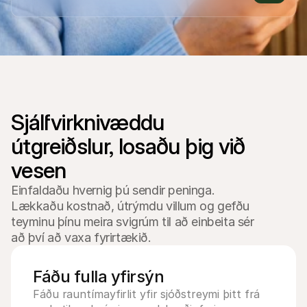
Fyrir kaupendur
Fáðu að vita hvers vegna Mollie er á bankayfirlitinu þínu
Fyrir Mollie viðskiptavini
Hafðu samband við þjónustuverið okkar
Hafðu samband við söludeild
Kynntu þér hvernig við getum hjálpað fyrirtæki þínu
Sjálfvirknivæddu 
útgreiðslur, losaðu þig við 
Einfaldaðu hvernig þú sendir peninga.
Lækkaðu kostnað, útrýmdu villum og gefðu
teyminu þínu meira svigrúm til að einbeita sér
að því að vaxa fyrirtækið.
Fáðu fulla yfirsýn
Fáðu rauntímayfirlit yfir sjóðstreymi þitt frá 