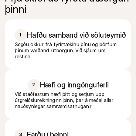
þinni
camille.van.den.bogeart@mollie.com
CC
Hafðu samband við söluteymið
1
Segðu okkur frá fyrirtækinu þínu og þörfum
þínum varðandi útborgun. Við sjáum um
restina.
Hæfi og inngönguferli
2
Við staðfestum hæfi þitt og setjum upp 
útgreiðslureikninginn þinn, þar á meðal allar 
nauðsynlegar samræmisathuganir.
Farðu í beinni
3