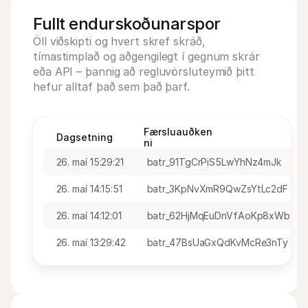
Fullt endurskoðunarspor
Öll viðskipti og hvert skref skráð, 
tímastimplað og aðgengilegt í gegnum skrár 
eða API – þannig að regluvörsluteymið þitt 
hefur alltaf það sem það þarf.
Færsluauðken
Dagsetning
ni
26. maí 15:29:21
batr_91TgCrPiS5LwYhNz4mJk
26. maí 14:15:51
batr_3KpNvXmR9QwZsYtLc2dF
26. maí 14:12:01
batr_62HjMqEuDnVfAoKp8xWb
26. maí 13:29:42
batr_47BsUaGxQdKvMcRe3nTy