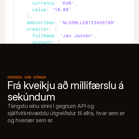
currency
:
'EUR'
,
value
:
'10.00'
}
,
debtorIban
:
'NL55MLLE0123456789'
,
creditor
:
{
fullName
:
'Jan Jansen'
,
account
:
{
iban
:
'NL02ABNA0123456789'
}
}
,
description
:
'Reikningur 12345'
,
metadata
:
{
HVERNIG ÞAÐ VIRKAR
Frá kveikju að millifærslu á 
order_id
:
'12345'
,
customer_reference
:
'cust_001'
}
}
)
;
Tengstu einu sinni í gegnum API og 
sjálfvirknivæddu útgreiðslur til allra, hvar sem er 