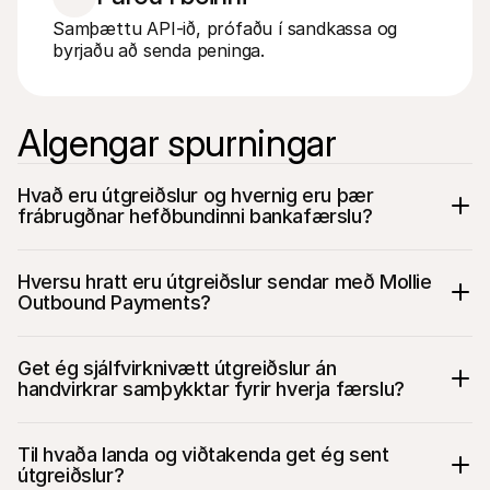
Samþættu API-ið, prófaðu í sandkassa og 
byrjaðu að senda peninga.
Algengar spurningar
Hvað eru útgreiðslur og hvernig eru þær 
frábrugðnar hefðbundinni bankafærslu?
Hversu hratt eru útgreiðslur sendar með Mollie 
Outbound Payments?
Get ég sjálfvirknivætt útgreiðslur án 
handvirkrar samþykktar fyrir hverja færslu?
Til hvaða landa og viðtakenda get ég sent 
útgreiðslur?