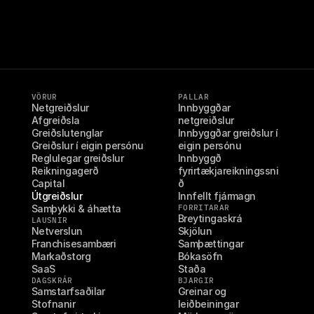
VÖRUR
PALLAR
Netgreiðslur
Innbyggðar 
Afgreiðsla
netgreiðslur
Greiðslutenglar
Innbyggðar greiðslur í 
Greiðslur í eigin persónu
eigin persónu
Reglulegar greiðslur
Innbyggð 
Reikningagerð
fyrirtækjareikningssni
Capital
ð
Útgreiðslur
Innfellt fjármagn
Samþykki & áhætta
FORRITARAR
Breytingaskrá
LAUSNIR
Netverslun
Skjölun
Franchisesambæri
Samþættingar
Markaðstorg
Bókasöfn
SaaS
Staða
DAGSKRÁR
BJARGIR
Samstarfsaðilar
Greinar og 
Stofnanir
leiðbeiningar