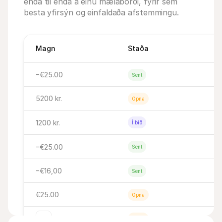
enda til enda á einu mælaborði, fyrir sem 
besta yfirsýn og einfaldaða afstemmingu.
Magn
Staða
−€25.00
Sent
5200 kr.
Opna
1200 kr.
Í bið
−€25.00
Sent
−€16,00
Sent
€25.00
Opna
€25.00
Opna