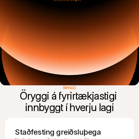
ÖRYGGI
Öryggi á fyrirtækjastigi 
Staðfesting greiðsluþega