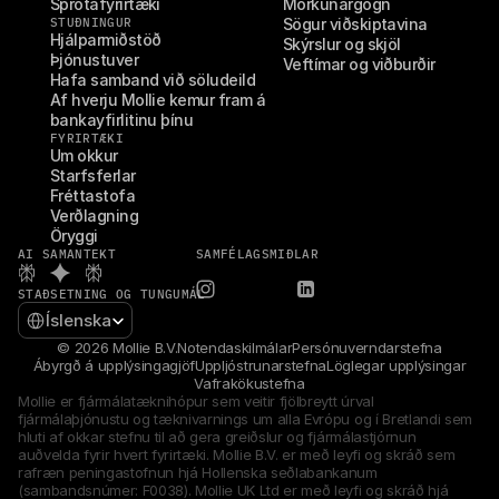
Sprotafyrirtæki
Mörkunargögn
STUÐNINGUR
Sögur viðskiptavina
Hjálparmiðstöð
Skýrslur og skjöl
Þjónustuver
Veftímar og viðburðir
Hafa samband við söludeild
Af hverju Mollie kemur fram á 
bankayfirlitinu þínu
FYRIRTÆKI
Um okkur
Starfsferlar
Fréttastofa
Verðlagning
Öryggi
AI SAMANTEKT
SAMFÉLAGSMIÐLAR
STAÐSETNING OG TUNGUMÁL
Select Language
Íslenska
© 2026 Mollie B.V.
Notendaskilmálar
Persónuverndarstefna
Ábyrgð á upplýsingagjöf
Uppljóstrunarstefna
Löglegar upplýsingar
Vafrakökustefna
Mollie er fjármálatæknihópur sem veitir fjölbreytt úrval 
fjármálaþjónustu og tæknivarnings um alla Evrópu og í Bretlandi sem 
hluti af okkar stefnu til að gera greiðslur og fjármálastjórnun 
auðvelda fyrir hvert fyrirtæki. Mollie B.V. er með leyfi og skráð sem 
rafræn peningastofnun hjá Hollenska seðlabankanum 
(sambandsnúmer: F0038). Mollie UK Ltd er með leyfi og skráð hjá 