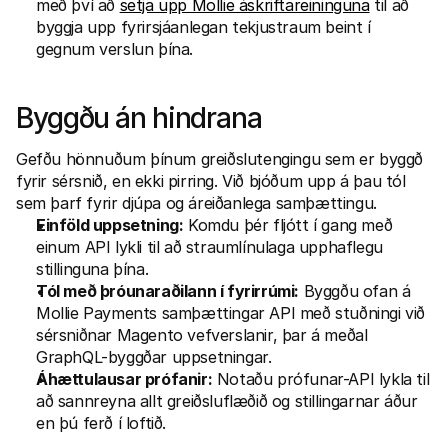
með því að 
setja upp Mollie áskriftareininguna
 til að 
byggja upp fyrirsjáanlegan tekjustraum beint í 
gegnum verslun þína.
Byggðu án hindrana
Gefðu hönnuðum þínum 
greiðslutengingu
 sem er byggð 
fyrir sérsnið, en ekki pirring. Við bjóðum upp á þau tól 
sem þarf fyrir djúpa og áreiðanlega samþættingu.
Einföld uppsetning:
 Komdu þér fljótt í gang með 
einum API lykli til að straumlínulaga upphaflegu 
stillinguna þína.
Tól með þróunaraðilann í fyrirrúmi:
 Byggðu ofan á 
Mollie Payments samþættingar API með stuðningi við 
sérsniðnar Magento vefverslanir, þar á meðal 
GraphQL-byggðar uppsetningar.
Áhættulausar prófanir:
 Notaðu prófunar-API lykla til 
að sannreyna allt greiðsluflæðið og stillingarnar áður 
en þú ferð í loftið.