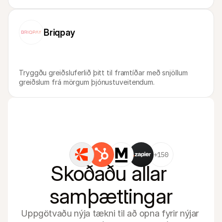
Briqpay
Tryggðu greiðsluferlið þitt til framtíðar með snjöllum 
greiðslum frá mörgum þjónustuveitendum.
+150
Skoðaðu allar 
samþættingar
Uppgötvaðu nýja tækni til að opna fyrir nýjar 