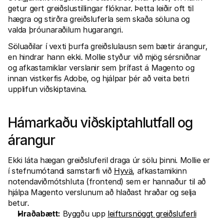
Fyrir kaupendur
getur gert greiðslustillingar flóknar. Þetta leiðir oft til 
Fáðu að vita hvers vegna Mollie er á bankayfirlitinu þínu
hægra og stirðra greiðsluferla sem skaða söluna og 
Fyrir Mollie viðskiptavini
valda þróunaraðilum hugarangri.
Hafðu samband við þjónustuverið okkar
Hafðu samband við söludeild
Söluaðilar í vexti þurfa greiðslulausn sem bætir árangur, 
Kynntu þér hvernig við getum hjálpað fyrirtæki þínu
en hindrar hann ekki. Mollie styður við mjög sérsniðnar 
og afkastamiklar verslanir sem þrífast á Magento og 
innan vistkerfis Adobe, og hjálpar þér að veita betri 
upplifun viðskiptavina.
Hámarkaðu viðskiptahlutfall og 
árangur
Ekki láta hægan greiðsluferil draga úr sölu þinni. Mollie er 
í stefnumótandi samstarfi við 
Hyvä
, afkastamikinn 
notendaviðmótshluta (frontend) sem er hannaður til að 
hjálpa Magento verslunum að hlaðast hraðar og selja 
betur.
Hraðabætt:
 Byggðu upp 
leiftursnöggt greiðsluferli