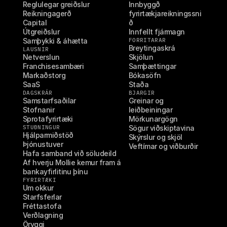
Reglulegar greiðslur
Innbyggð 
Reikningagerð
fyrirtækjareikningssni
Capital
ð
Útgreiðslur
Innfellt fjármagn
Samþykki & áhætta
FORRITARAR
Breytingaskrá
LAUSNIR
Netverslun
Skjölun
Franchisesambæri
Samþættingar
Markaðstorg
Bókasöfn
SaaS
Staða
DAGSKRÁR
BJARGIR
Samstarfsaðilar
Greinar og 
Stofnanir
leiðbeiningar
Sprotafyrirtæki
Mörkunargögn
STUÐNINGUR
Sögur viðskiptavina
Hjálparmiðstöð
Skýrslur og skjöl
Þjónustuver
Veftímar og viðburðir
Hafa samband við söludeild
Af hverju Mollie kemur fram á 
bankayfirlitinu þínu
FYRIRTÆKI
Um okkur
Starfsferlar
Fréttastofa
Verðlagning
Öryggi