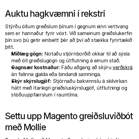
Auktu hagkvæmni í rekstri
Stýrðu öllum greiðslum þínum í gegnum einn vettvang 
sem er hannaður fyrir vöxt. Við sameinum greiðslukerfin 
þín svo þú getir einbeitt þér að því að stækka fyrirtækið 
þitt.
Miðlæg gögn:
 Notaðu stjórnborðið okkar til að sýsla 
með öll greiðslugögn og útflutning á einum stað.
Gagnsær kostnaður:
 Fáðu aðgang að skýru 
verðskrá
án falinna gjalda eða bindandi samninga.
Skýr skýrslugjöf:
 Stjórnaðu bakvinnslu á skilvirkan 
hátt með ítarlegri greiðsluskýrslugjöf, útflutningi og 
stöðuuppfærslum í rauntíma.
Settu upp Magento greiðsluviðbót 
með Mollie