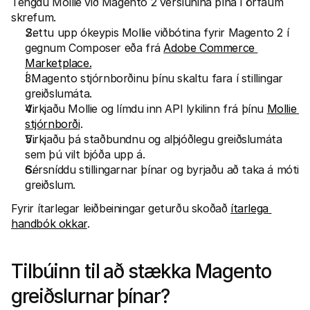
Tengdu Mollie við Magento 2 verslunina þína í örfáum 
skrefum.
Settu upp ókeypis Mollie viðbótina fyrir Magento 2 í 
gegnum Composer eða frá 
Adobe Commerce 
Marketplace.
Í Magento stjórnborðinu þínu skaltu fara í stillingar 
greiðslumáta.
Virkjaðu Mollie og límdu inn API lykilinn frá þínu 
Mollie 
stjórnborði
.
Virkjaðu þá staðbundnu og alþjóðlegu greiðslumáta 
sem þú vilt bjóða upp á.
Sérsníddu stillingarnar þínar og byrjaðu að taka á móti 
greiðslum.
Fyrir ítarlegar leiðbeiningar geturðu skoðað 
ítarlega 
handbók okkar
.
Tilbúinn til að stækka Magento 
greiðslurnar þínar?