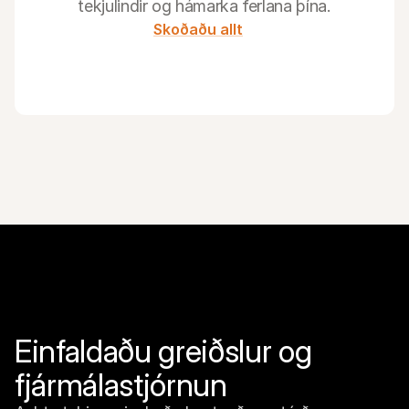
tekjulindir og hámarka ferlana þína.
Skoðaðu allt
Einfaldaðu greiðslur og 
fjármálastjórnun