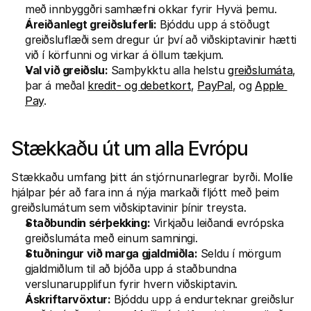
með innbyggðri samhæfni okkar fyrir Hyvä þemu.
Áreiðanlegt greiðsluferli:
 Bjóddu upp á stöðugt 
greiðsluflæði sem dregur úr því að viðskiptavinir hætti 
við í körfunni og virkar á öllum tækjum.
Val við greiðslu:
 Samþykktu alla helstu 
greiðslumáta
, 
þar á meðal 
kredit- og debetkort
, 
PayPal
, og 
Apple 
Pay
.
Stækkaðu út um alla Evrópu
Stækkaðu umfang þitt án stjórnunarlegrar byrði. Mollie 
hjálpar þér að fara inn á nýja markaði fljótt með þeim 
greiðslumátum sem viðskiptavinir þínir treysta.
Staðbundin sérþekking:
 Virkjaðu leiðandi evrópska 
greiðslumáta með einum samningi.
Stuðningur við marga gjaldmiðla:
 Seldu í mörgum 
gjaldmiðlum til að bjóða upp á staðbundna 
verslunarupplifun fyrir hvern viðskiptavin.
Áskriftarvöxtur:
 Bjóddu upp á endurteknar greiðslur 