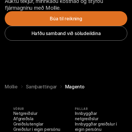
Auktu tekjur, minnkaðu kostnað og stýrðu 
fjármagninu með Mollie.
Búa til reikning
Hafðu samband við söludeildina
Mollie
Samþættingar
Magento
VÖRUR
PALLAR
Netgreiðslur
Innbyggðar 
Afgreiðsla
netgreiðslur
Greiðslutenglar
Innbyggðar greiðslur í 
Greiðslur í eigin persónu
eigin persónu