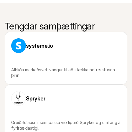
Tengdar samþættingar
systeme.io
Alhliða markaðsvettvangur til að stækka netreksturinn 
þinn
Spryker
Greiðslulausnir sem passa við lipurð Spryker og umfang á 
fyrirtækjastigi.