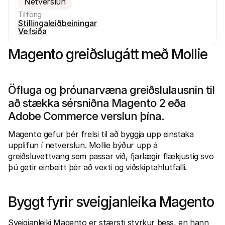
Netverslun
Tilföng
Stillingaleiðbeiningar
Vefsíða
Magento greiðslugátt með Mollie
Tæknilegar auðlindir
Mollie 
Raðh გუნna
Skjöl
Öfluga og þróunarvæna greiðslulausnin til 
Kynntu þér þróunaraðilaauðlindir og uppfærslur
Kannað
Bókasöfn
Stað
að stækka sérsniðna Magento 2 eða 
Sameinaðu Mollie við bókasöfn tilbúin til notkunar
Athuga
Adobe Commerce verslun þína.
Discord samfélag
Breyt
Taktu þátt í forritarasamfélagi okkar
Kynntu
Magento gefur þér frelsi til að byggja upp einstaka 
Um Mollie
Mollie 
Verðlag
Grein
upplifun í netverslun. Mollie býður upp á 
Skoðaðu verðskrá okkar
Uppgöt
greiðsluvettvang sem passar við, fjarlægir flækjustig svo 
fyrirt
Um okkur
þú getir einbeitt þér að vexti og viðskiptahlutfalli.
Áran
Lærðu meira um sögu okkar og gildi
Sjáðu 
Fréttir
viðski
Lestu nýjustu fréttirnar frá Mollie
Pappí
Starfsferlar
Byggt fyrir sveigjanleika Magento 
Hladdu
Komdu að vinna með okkur – við 
erum að ráða!
Hafa samband
Sveigjanleiki Magento er stærsti styrkur þess, en hann 