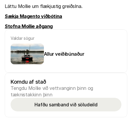
Láttu Mollie um flækjustig greiðslna.
Sækja Magento viðbótina
Stofna Mollie aðgang
Valdar sögur
Allur veiðibúnaður
Komdu af stað
Tengdu Mollie við vettvanginn þinn og 
tæknistakkinn þinn
Hafðu samband við söludeild