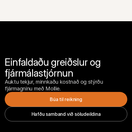
Einfaldaðu greiðslur og 
fjármálastjórnun
Auktu tekjur, minnkaðu kostnað og stýrðu 
fjármagninu með Mollie.
Búa til reikning
Hafðu samband við söludeildina