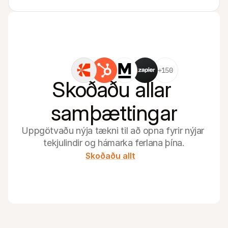
+150
Skoðaðu allar 
samþættingar
Uppgötvaðu nýja tækni til að opna fyrir nýjar 
tekjulindir og hámarka ferlana þína.
Skoðaðu allt