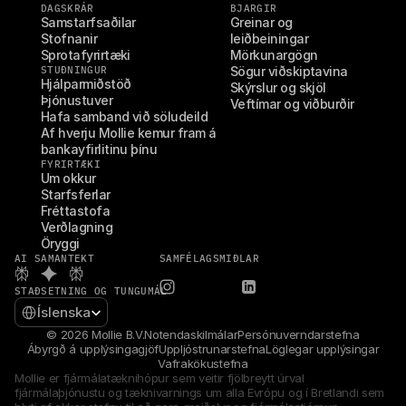
DAGSKRÁR
BJARGIR
Samstarfsaðilar
Greinar og 
Stofnanir
leiðbeiningar
Sprotafyrirtæki
Mörkunargögn
STUÐNINGUR
Sögur viðskiptavina
Hjálparmiðstöð
Skýrslur og skjöl
Þjónustuver
Veftímar og viðburðir
Hafa samband við söludeild
Af hverju Mollie kemur fram á 
bankayfirlitinu þínu
FYRIRTÆKI
Um okkur
Starfsferlar
Fréttastofa
Verðlagning
Öryggi
AI SAMANTEKT
SAMFÉLAGSMIÐLAR
STAÐSETNING OG TUNGUMÁL
Select Language
Íslenska
© 2026 Mollie B.V.
Notendaskilmálar
Persónuverndarstefna
Ábyrgð á upplýsingagjöf
Uppljóstrunarstefna
Löglegar upplýsingar
Vafrakökustefna
Mollie er fjármálatæknihópur sem veitir fjölbreytt úrval 
fjármálaþjónustu og tæknivarnings um alla Evrópu og í Bretlandi sem 