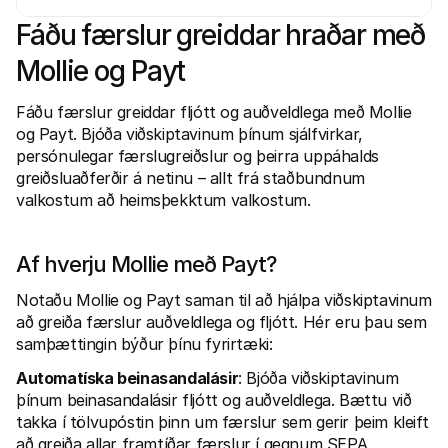
Fáðu færslur greiddar hraðar með 
Mollie og Payt
Fáðu færslur greiddar fljótt og auðveldlega með Mollie 
og Payt. Bjóða viðskiptavinum þínum sjálfvirkar, 
Tæknilegar auðlindir
Mollie 
persónulegar færslugreiðslur og þeirra uppáhalds 
Raðh გუნna
Skjöl
greiðsluaðferðir á netinu – allt frá staðbundnum 
Kynntu þér þróunaraðilaauðlindir og uppfærslur
Kannað
valkostum að heimsþekktum valkostum.
Bókasöfn
Stað
Sameinaðu Mollie við bókasöfn tilbúin til notkunar
Athuga
Discord samfélag
Breyt
Taktu þátt í forritarasamfélagi okkar
Kynntu
Af hverju Mollie með Payt? 
Um Mollie
Mollie 
Verðlag
Grein
Notaðu Mollie og Payt saman til að hjálpa viðskiptavinum 
Skoðaðu verðskrá okkar
Uppgöt
fyrirt
Um okkur
að greiða færslur auðveldlega og fljótt. Hér eru þau sem 
Áran
Lærðu meira um sögu okkar og gildi
samþættingin býður þínu fyrirtæki:
Sjáðu 
Fréttir
viðski
Lestu nýjustu fréttirnar frá Mollie
Automatíska beinasandalásir
: Bjóða viðskiptavinum 
Pappí
Starfsferlar
þínum beinasandalásir fljótt og auðveldlega. Bættu við 
Hladdu
Komdu að vinna með okkur – við 
takka í tölvupóstin þinn um færslur sem gerir þeim kleift 
erum að ráða!
Hafa samband
að greiða allar framtíðar færslur í gegnum SEPA 