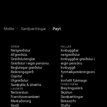
Mollie
Samþættingar
Payt
VÖRUR
PALLAR
Netgreiðslur
Innbyggðar 
Afgreiðsla
netgreiðslur
Greiðslutenglar
Innbyggðar greiðslur í 
Greiðslur í eigin persónu
eigin persónu
Reglulegar greiðslur
Innbyggð 
Reikningagerð
fyrirtækjareikningssni
Capital
ð
Útgreiðslur
Innfellt fjármagn
Samþykki & áhætta
FORRITARAR
Breytingaskrá
LAUSNIR
Netverslun
Skjölun
Franchisesambæri
Samþættingar
Markaðstorg
Bókasöfn
SaaS
Staða