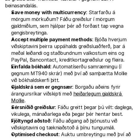
Fyrir kaupendur
beinasandalás.
Fáðu að vita hvers vegna Mollie er á bankayfirlitinu þínu
Save money with multicurrency
: Starfarðu á 
Fyrir Mollie viðskiptavini
Hafðu samband við þjónustuverið okkar
mörgum mörkuðum? Fáðu greiðslur í mörgum 
Hafðu samband við söludeild
gjaldmiðlum, sem hjálpar þér að forðast tap vegna 
Kynntu þér hvernig við getum hjálpað fyrirtæki þínu
gengisbreytinga. 
Accept multiple payment methods
: Bjóða hverjum 
viðskiptavini þeirra uppáhalds greiðsluaðferð, þar á 
meðal leiðandi og staðbundnum valkostum eins og 
PayPal, Bancontact, kreditkortagreiðslur og fleira. 
Einfalda bókhald
: Automatíserðu samræmingu (í 
gegnum MT940 skrár) með því að samþætta Mollie 
við bókhaldskerfi þitt. 
Gjaldskrá sem er gegnsær
: Borgaðu aðeins fyrir 
árangursríkar viðskipti með 
heiðarlegum gjaldskrá 
Mollie
.
Sérsniðið greiðslur
: Fáðu greitt þegar þú vilt: daglega, 
vikulega, mánaðarlega eða þegar þér hentar best.
Fjöltyngd aðstoð
: Fáðu aðgang að þjónustu við 
viðskiptavini og tækniaðstoð á þínu tungumáli.
Optimised checkout
: Auktu umbreytingu með því að 