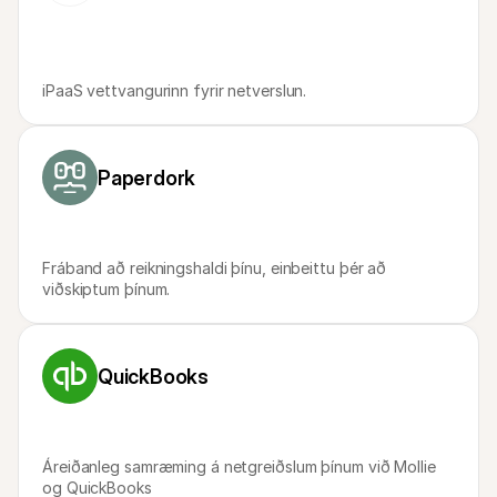
iPaaS vettvangurinn fyrir netverslun.
Paperdork
Fráband að reikningshaldi þínu, einbeittu þér að 
viðskiptum þínum.
QuickBooks
Áreiðanleg samræming á netgreiðslum þínum við Mollie 
og QuickBooks