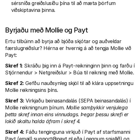
sérsníða greiðslusíðu þína til að mæta þörfum 
viðskiptavina þinna.
Byrjaðu með Mollie og Payt
Ertu tilbúinn að byrja að bjóða skjótar og auðveldar 
færslugreiðslur? Hérna er hvernig á að tengja Mollie við 
Payt:
Skref 1:
 Skráðu þig inn á Payt-reikninginn þinn og farðu í 
Stjórnendur > Netgreiðslur > Búa til reikning með Mollie.
Skref 2:
 Gefðu nauðsynleg skjöl til að klára uppsetningu 
Mollie reikningsins þíns.
Skref 3:
 Virkjaðu beinasandalás (SEPA beinasandalás) í 
Mollie reikningnum þínum. 
Mollie samþykkir venjulega
þetta skref innan eins vinnudags. Þegar þessu skrefi er 
lokið skaltu halda áfram í skref 4.
Skref 4:
 Fáðu tenginguna virkjuð í Payt af starfsmanni 
Payt (email) 
support@payt.nl
 eða í gegnum spjallið) og 