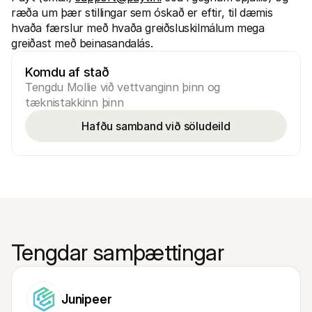
ræða um þær stillingar sem óskað er eftir, til dæmis 
hvaða færslur með hvaða greiðsluskilmálum mega 
greiðast með beinasandalás. 
Komdu af stað
Tengdu Mollie við vettvanginn þinn og 
tæknistakkinn þinn
Hafðu samband við söludeild
Tengdar samþættingar
Junipeer