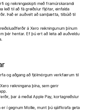
fi og reikningaskipti með framúrskarandi 
ið til að fá greiðslur fljótar, einfalda 
ðir. Það er auðvelt að samþætta, tilbúið til 
greiðsluaðferðir á Xero reikningunum þínum 
sem þér hentar. Ef þú ert að leita að auðveldu 
a.
ar
urfa og aðgang að fjölmörgum verkfærum til 
 Xero reikningana þína, sem gerir 
app.
erðir, þar á meðal Apple Pay, kortagreiðslur 
 er í gegnum Mollie, munt þú sjálfkrafa geta 