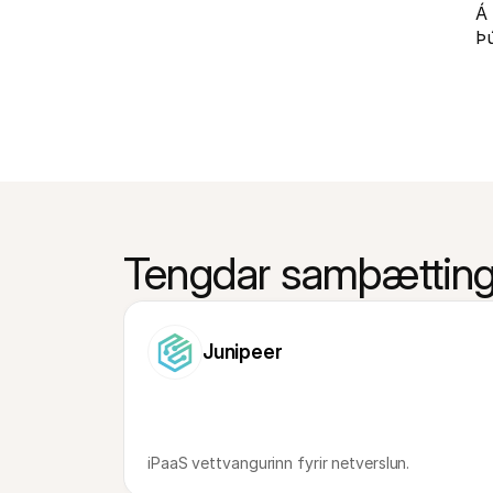
Á 
Þú
Tengdar samþætting
Junipeer
iPaaS vettvangurinn fyrir netverslun.