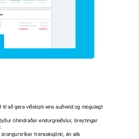
il að gera viðskipti eins auðveld og mögulegt 
tyður óhindraðar endurgreiðslur, breytingar 
.
 árangursríkar transaksjónir, án alls 