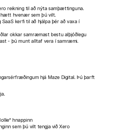
ero reikning til að nýta samþættinguna. 
g hætt hvenær sem þú vilt.
aaS kerfi til að hjálpa þér að vaxa í 
aðlar okkar samræmast bestu alþjóðlegu 
ast - þú munt alltaf vera í samræmi.
garsérfræðingum hjá Maze Digital. Þú þarft 
ja.
ollie“ hnappinn
inginn sem þú vilt tengja við Xero