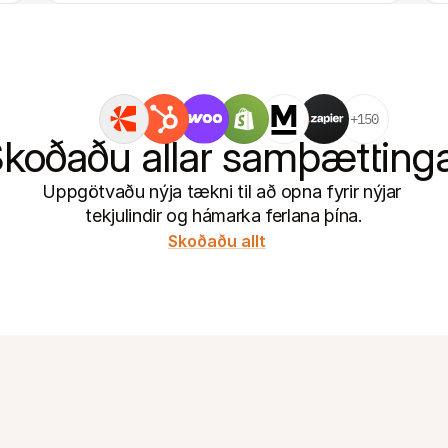
+150
koðaðu allar samþætting
Uppgötvaðu nýja tækni til að opna fyrir nýjar 
tekjulindir og hámarka ferlana þína.
Skoðaðu allt