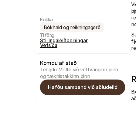
Vi
þj
re
Flokkar
no
Bókhald og reikningagerð
Sa
Tilföng
Stillingaleiðbeiningar
fl
Vefsíða
re
Komdu af stað
Tengdu Mollie við vettvanginn þinn 
og tæknistakkinn þinn
R
Hafðu samband við söludeild
Bj
að