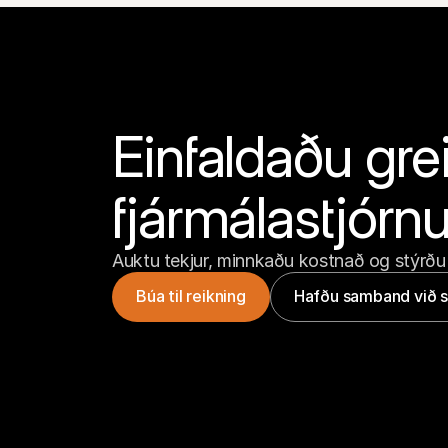
Einfaldaðu grei
fjármálastjórn
Auktu tekjur, minnkaðu kostnað og stýrðu
Búa til reikning
Hafðu samband við s