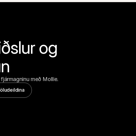
ðslur og 
un
 fjármagninu með Mollie.
öludeildina