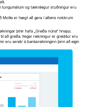
li.
iri tungumálum og tæknilegur stuðningur eru 
ð Mollie er hægt að gera í aðeins nokkrum 
reikningar þínir hafa „Greiða núna“ hnapp. 
til að greiða. Þegar reikningur er greiddur eru 
rnir eru sendir á bankareikninginn þinn að eigin 