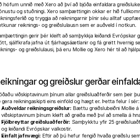
ð höfum unnið með Xero að því að bjóða einfaldara greiðsluker
ónustu og stuðningi. Xero samþættingin okkar er hið fullkomna le
ikningsferlið og tryggja að reikningarnir þínir séu alltaf uppfær
tkunar reiknings- og greiðslulausn sem er auðveld í notkun.
mþættingin gerir þér kleift að samþykkja leiðandi Evrópskar 
jótt, sjálfkrafa jafna út fjárhagsáætlanir og fá greitt hvernig 
iknings- og greiðslulausi, þá eru Mollie og Xero hér til að hjálp
eikningar og greiðslur gerðar einfald
óðaðu viðskiptavinum þínum allar greiðsluaðferðir sem þeir þ
 gera reikningaskipti eins einföld og hægt er. Þetta felur í sér:
Auðveldar reikningsgreiðslur:
 Bættu greiðslubeiðni Mollie á
viðskiptavinum þínum kleift að greiða með því að smella á hn
Fjölbreyttar greiðsluaðferðir:
 Samþykktu yfir 25 greiðsluaðf
og leiðandi Evrópskar valkostir.
Einfalt jafnvægi:
 Eftir að þú hefur fengið hvaða greiðslu sem