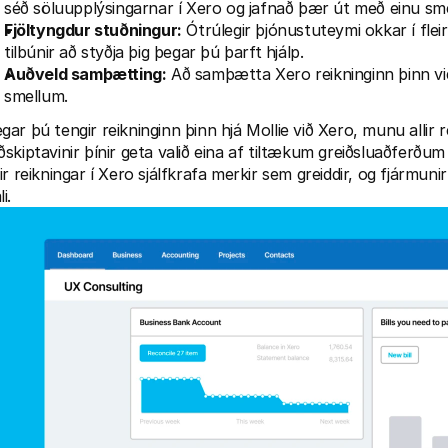
séð söluupplýsingarnar í Xero og jafnað þær út með einu smel
Fjöltyngdur stuðningur:
 Ótrúlegir þjónustuteymi okkar í fle
tilbúnir að styðja þig þegar þú þarft hjálp.
Auðveld samþætting:
 Að samþætta Xero reikninginn þinn vi
smellum.
gar þú tengir reikninginn þinn hjá Mollie við Xero, munu allir 
ðskiptavinir þínir geta valið eina af tiltækum greiðsluaðferðum 
lir reikningar í Xero sjálfkrafa merkir sem greiddir, og fjármuni
li.