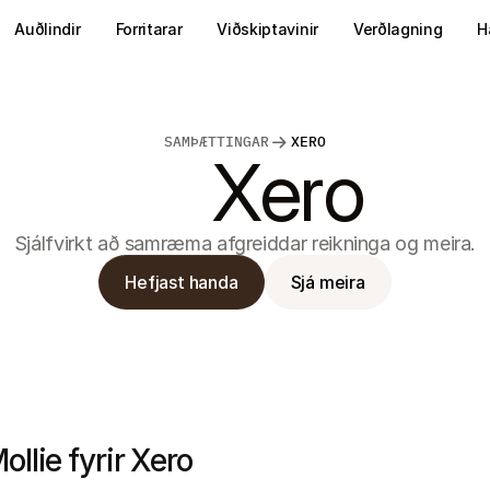
Auðlindir
Forritarar
Viðskiptavinir
Verðlagning
H
SAMÞÆTTINGAR
XERO
Xero
Sjálfvirkt að samræma afgreiddar reikninga og meira.
Hefjast handa
Sjá meira
ollie fyrir Xero