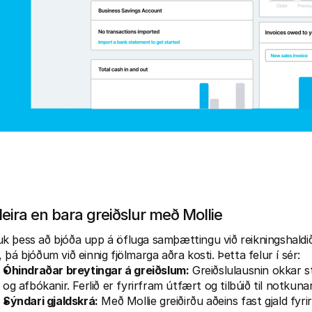
eira en bara greiðslur með Mollie
k þess að bjóða upp á öfluga samþættingu við reikningshaldið t
, þá bjóðum við einnig fjölmarga aðra kosti. Þetta felur í sér:
Óhindraðar breytingar á greiðslum:
 Greiðslulausnin okkar s
og afbókanir. Ferlið er fyrirfram útfært og tilbúið til notkunar
Sýndari gjaldskrá:
 Með Mollie greiðirðu aðeins fast gjald fyrir