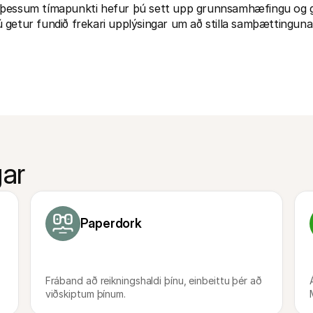
þessum tímapunkti hefur þú sett upp grunnsamhæfingu og ge
 getur fundið frekari upplýsingar um að stilla samþættinguna
ar
Paperdork
Fráband að reikningshaldi þínu, einbeittu þér að 
viðskiptum þínum.