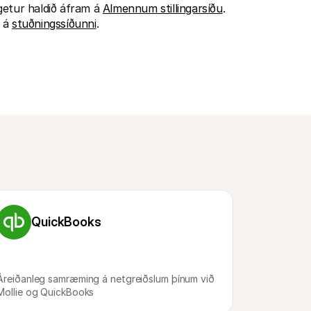
tur haldið áfram á 
Almennum stillingarsíðu
. 
 á 
stuðningssíðunni
.
QuickBooks
Áreiðanleg samræming á netgreiðslum þínum við 
Mollie og QuickBooks