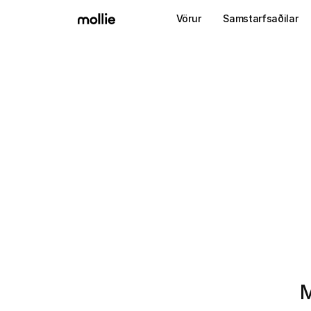
Vörur
Samstarfsaðilar
M