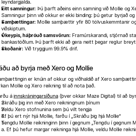
leyndargjalda.
Eitt samningur:
 Þú þarft aðeins einn samning við Mollie og X
Samningur þinn við okkur er ekki binding: þú getur byrjað o
Samþættingar:
 Mollie samþættir yfir 80 tölvuskemmtanir og S
viðskiptum.
Ókeypis, háþróuð samsvörun:
 Framúrskarandi, stjórnað st
bankastöðlum. Þú þarft ekki að gera neitt þegar reglur breyt
Skoðanir:
 Við tryggjum 99.9% drif.
áðu að byrja með Xero og Mollie
mþættingin er knúin af okkur og viðhaldið af Xero samþættin
rkan Mollie og Xero reikning til að nota það.
rðu á 
innskráningarsíðuna
 (þver okkar Maze Digital) til að byr
Skráðu þig inn með Xero reikningnum þínum
Veldu Xero stofnunina sem þú vilt tengja
Ef þú ert nýr hjá Mollie, farðu í „Skráðu þig hjá Mollie“
Tengdu Mollie reikninginn þinn í gegnum „Tengdu í gegnum M
a. Ef þú hefur margar reikninga hjá Mollie, veldu Mollie reikn