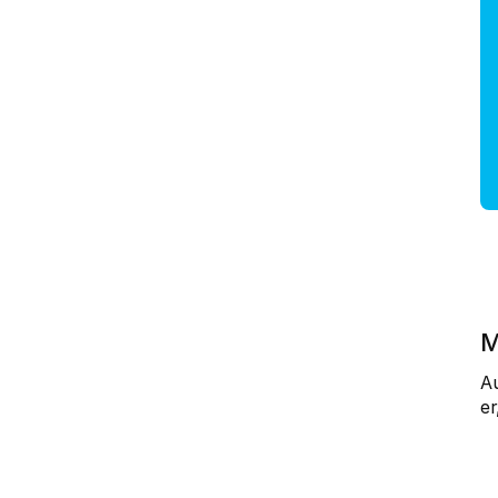
M
Au
er