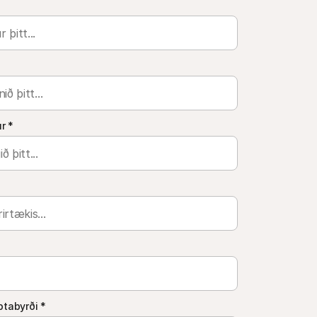
ur
*
ptabyrði
*