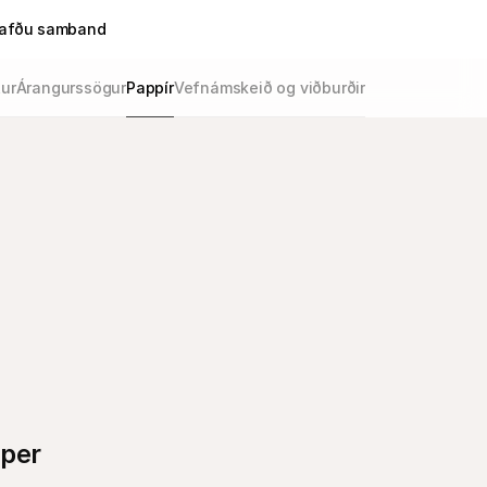
afðu samband
ur
Árangurssögur
Pappír
Vefnámskeið og viðburðir
per