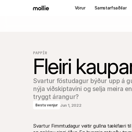
Vörur
Samstarfsaðilar
PAPPÍR
Fleiri kaupa
Svartur föstudagur býður upp á gull
nýja viðskiptavini og selja meira e
tryggt árangur?
Jun 1, 2022
Bestu venjur
Svartur Fimmtudagur veitir gullna tækifæri til a