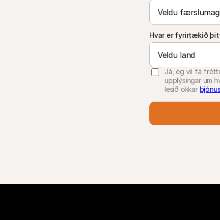
Hvar er fyrirtækið þi
Já, ég vil fá frétt
upplýsingar um h
lesið okkar
þjónus