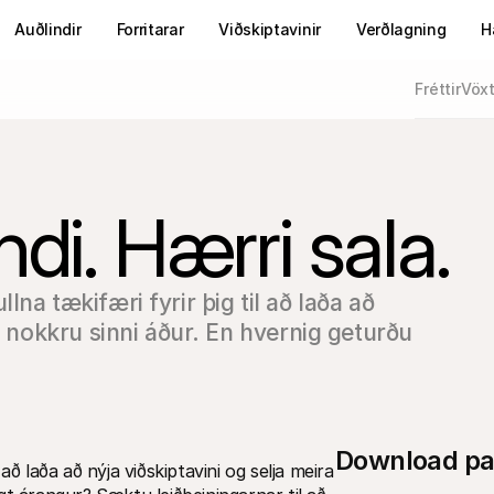
Auðlindir
Forritarar
Viðskiptavinir
Verðlagning
H
Fréttir
Vöxt
ndi. Hærri sala.
na tækifæri fyrir þig til að laða að 
n nokkru sinni áður. En hvernig geturðu 
Download pa
ð laða að nýja viðskiptavini og selja meira 