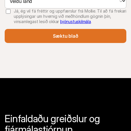
Já, ég vil fá fréttir og uppfærslur frá Mollie. Til að fá frekari
upplýsingar um hvernig við meðhöndlum gögnin þín,
vinsamlegast lesið okkar
þjónustuskilmála
.
Sæktu blað
Einfaldaðu greiðslur og 
fjármálastjórnun