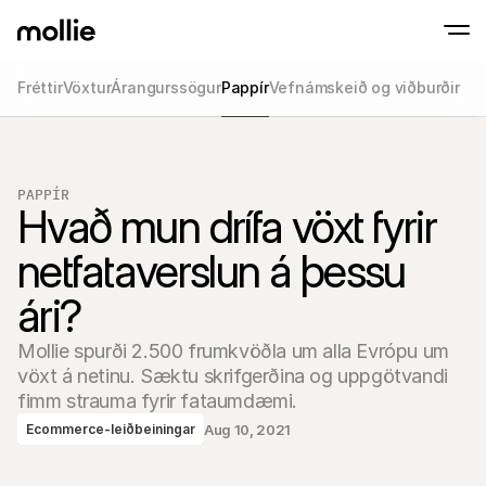
Fréttir
Vöxtur
Árangurssögur
Pappír
Vefnámskeið og viðburðir
Samþykkja greiðslur
Netgreiðslur
Snerta til að greiða á iPhone
Lærðu meira
Samþykkja og stjórna
Samþykktu snertingarlausar greiðslur beint
Greiðslur í eigin p
PAPPÍR
Hvað mun drífa vöxt fyrir 
Taktu við greiðslum m
greiðslustöðvum og 
Afgreiðsla
netfataverslun á þessu 
Bjóða upp á greiðslufer
sérsniðið að umbreyt
ári?
Endurteknar greiðs
Safna endurteknum o
áskriftargreiðslum
Mollie spurði 2.500 frumkvöðla um alla Evrópu um 
Samþykki & Áhætt
Fyrirbyggja svik og há
vöxt á netinu. Sæktu skrifgerðina og uppgötvandi 
umbreytingu
fimm strauma fyrir fataumdæmi.
Samstarfsaðilar
Fyrir umboðsskrifstofur
Aug 10, 2021
Ecommerce-leiðbeiningar
Fyrir
Kynntu þér samstarfsaðilaáætlun okkar fyrir 
Kynnt
umboðsskrifstofur