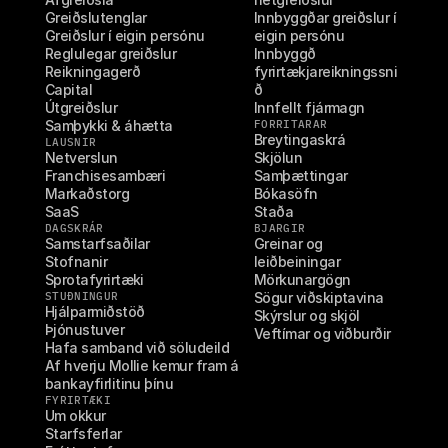
Greiðslutenglar
Innbyggðar greiðslur í 
Greiðslur í eigin persónu
eigin persónu
Reglulegar greiðslur
Innbyggð 
Reikningagerð
fyrirtækjareikningssni
Capital
ð
Útgreiðslur
Innfellt fjármagn
Samþykki & áhætta
FORRITARAR
Breytingaskrá
LAUSNIR
Netverslun
Skjölun
Franchisesambæri
Samþættingar
Markaðstorg
Bókasöfn
SaaS
Staða
DAGSKRÁR
BJARGIR
Samstarfsaðilar
Greinar og 
Stofnanir
leiðbeiningar
Sprotafyrirtæki
Mörkunargögn
STUÐNINGUR
Sögur viðskiptavina
Hjálparmiðstöð
Skýrslur og skjöl
Þjónustuver
Veftímar og viðburðir
Hafa samband við söludeild
Af hverju Mollie kemur fram á 
bankayfirlitinu þínu
FYRIRTÆKI
Um okkur
Starfsferlar