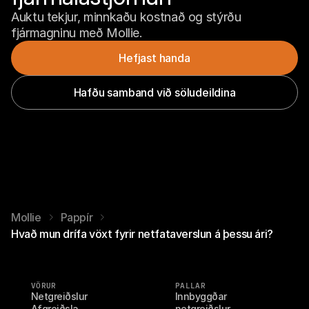
Auktu tekjur, minnkaðu kostnað og stýrðu 
fjármagninu með Mollie.
Hefjast handa
Hafðu samband við söludeildina
Mollie
Pappír
Hvað mun drífa vöxt fyrir netfataverslun á þessu ári?
VÖRUR
PALLAR
Netgreiðslur
Innbyggðar 
Afgreiðsla
netgreiðslur