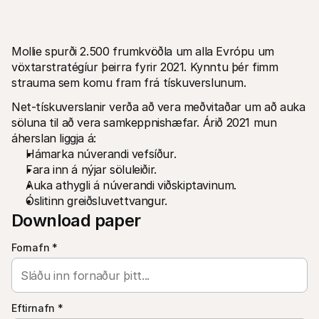
Mollie spurði 2.500 frumkvöðla um alla Evrópu um 
vöxtarstratégíur þeirra fyrir 2021. Kynntu þér fimm 
strauma sem komu fram frá tískuverslunum.
Net-tískuverslanir verða að vera meðvitaðar um að auka 
Tæknilegar auðlindir
Mollie 
Raðh გუნna
Skjöl
söluna til að vera samkeppnishæfar. Árið 2021 mun 
Kynntu þér þróunaraðilaauðlindir og uppfærslur
Kannað
áherslan liggja á:
Bókasöfn
Stað
Hámarka núverandi vefsíður.
Sameinaðu Mollie við bókasöfn tilbúin til notkunar
Athuga
Discord samfélag
Breyt
Fara inn á nýjar söluleiðir.
Taktu þátt í forritarasamfélagi okkar
Kynntu
Auka athygli á núverandi viðskiptavinum.
Um Mollie
Mollie 
Óslitinn greiðsluvettvangur.
Verðlag
Grein
Skoðaðu verðskrá okkar
Uppgöt
Download paper
fyrirt
Um okkur
Áran
Lærðu meira um sögu okkar og gildi
Fornafn
*
Sjáðu 
Fréttir
viðski
Lestu nýjustu fréttirnar frá Mollie
Pappí
Starfsferlar
Hladdu
Komdu að vinna með okkur – við 
erum að ráða!
Eftirnafn
*
Hafa samband