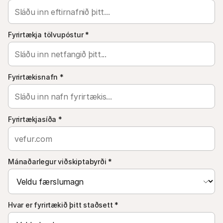
Fyrir kaupendur
Fáðu að vita hvers vegna Mollie er á bankayfirlitinu þínu
Fyrir Mollie viðskiptavini
Hafðu samband við þjónustuverið okkar
Fyrirtækja tölvupóstur
*
Hafðu samband við söludeild
Kynntu þér hvernig við getum hjálpað fyrirtæki þínu
Fyrirtækisnafn
*
Fyrirtækjasíða
*
Mánaðarlegur viðskiptabyrði
*
Hvar er fyrirtækið þitt staðsett
*