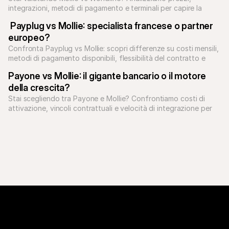
integrazioni, metodi di pagamento e terminali per capire la 
soluzione giusta per te.
 Payplug vs Mollie: specialista francese o partner 
europeo?
Confronta Payplug vs Mollie: scopri differenze su costi mensili, 
metodi di pagamento disponibili, flessibilità del contratto e 
crescita in Europa.
Payone vs Mollie: il gigante bancario o il motore 
della crescita?
Stai scegliendo tra Payone e Mollie? Confrontiamo costi di 
attivazione, vincoli contrattuali e velocità di integrazione per 
aiutarti a decidere.