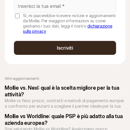
Sì, mi piacerebbe ricevere notizie e aggiornamenti
da Mollie. Per maggiori informazioni su come
gestiamo i tuoi dati, leggi il nostro
dichiarazione
sulla privacy
.
Iscriviti
Altri aggiornamenti 
Mollie vs. Nexi: qual è la scelta migliore per la tua 
attività?
Mollie vs Nexi: prezzi, contratti e metodi di pagamento europei 
a confronto per aiutarti a scegliere il partner ideale per la tua 
attività.
Mollie vs Worldline: quale PSP è più adatto alla tua 
azienda europea?
Stai valutando Mollie vs Worldline? Analizziamo prezzi, 