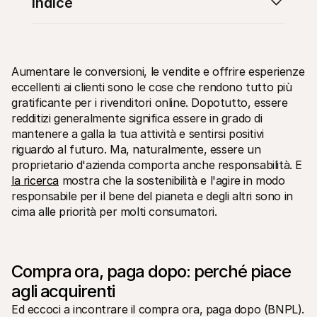
Indice
Aumentare le conversioni, le vendite e offrire esperienze 
eccellenti ai clienti sono le cose che rendono tutto più 
Risorse tecniche
API di 
gratificante per i rivenditori online. Dopotutto, essere 
Portale sviluppatori
Docu
redditizi generalmente significa essere in grado di 
Scopri le risorse per sviluppatori e gli aggiornamenti
Esplor
mantenere a galla la tua attività e sentirsi positivi 
Librerie
Stato
riguardo al futuro. Ma, naturalmente, essere un 
Integra Mollie con librerie pronte all'uso
Contro
Comunità di Discord
Regis
proprietario d'azienda comporta anche responsabilità. E 
Entra nella nostra comunità di sviluppatori
Leggi 
la ricerca
 mostra che la sostenibilità e l'agire in modo 
Informazioni su Mollie
Conten
responsabile per il bene del pianeta e degli altri sono in 
Prezzi
Artic
Scopri i nostri prezzi
Scopri
cima alle priorità per molti consumatori.
aiutar
Chi siamo
Stori
Scopri di più sulla nostra storia e 
valori
Scopri
clienti
Notizie
Docu
Compra ora, paga dopo: perché piace 
Leggi le ultime notizie su Mollie
Scaric
Carriere
agli acquirenti
Vieni a lavorare con noi - stiamo 
assumendo!
Ed eccoci a incontrare il compra ora, paga dopo (BNPL). 
Contatta