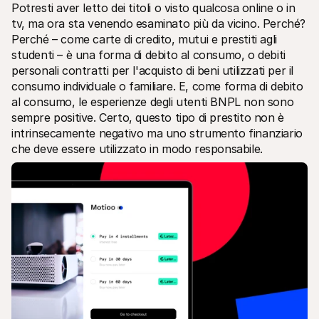
Potresti aver letto dei titoli o visto qualcosa online o in 
Per acquirenti
tv, ma ora sta venendo esaminato più da vicino. Perché? 
Scopri perché Mollie è sul tuo estratto conto bancario
Per i clienti di Mollie
Perché – come carte di credito, mutui e prestiti agli 
Contatta il nostro team di supporto clienti
studenti – è una forma di debito al consumo, o debiti 
Contatta vendite
personali contratti per l'acquisto di beni utilizzati per il 
Scopri come possiamo aiutare il tuo business
consumo individuale o familiare. E, come forma di debito 
al consumo, le esperienze degli utenti BNPL non sono 
sempre positive. Certo, questo tipo di prestito non è 
intrinsecamente negativo ma uno strumento finanziario 
che deve essere utilizzato in modo responsabile.