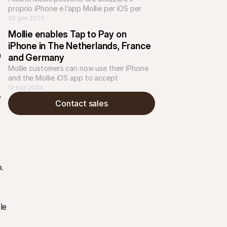
proprio iPhone e l’app Mollie per iOS per 
accettare pagamenti contactless, senza la 
28 gen 2025
necessità di acquistare dispositivi aggiuntivi
Mollie enables Tap to Pay on 
iPhone in The Netherlands, France 
 
and Germany
Mollie customers can now use their iPhone 
and the Mollie iOS app to accept 
contactless payments without the need to 
12 nov 2024
,
purchase or manage additional hardware
Contact sales
. 
e 