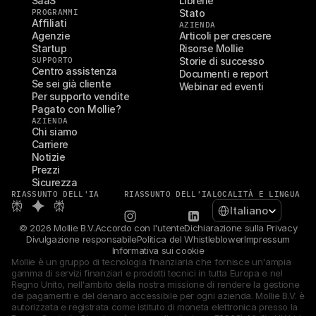
SaaS
Librerie
PROGRAMMI
Stato
Affiliati
AZIENDA
Agenzie
Articoli per crescere
Startup
Risorse Mollie
SUPPORTO
Storie di successo
Centro assistenza
Documenti e report
Se sei già cliente
Webinar ed eventi
Per supporto vendite
Pagato con Mollie?
AZIENDA
Chi siamo
Carriere
Notizie
Prezzi
Sicurezza
RIASSUNTO DELL'IA
RIASSUNTO DELL'IA
LOCALITÀ E LINGUA
Select Language
Italiano
© 2026 Mollie B.V.
Accordo con l'utente
Dichiarazione sulla Privacy
Divulgazione responsabile
Politica del Whistleblower
Impressum
Informativa sui cookie
Mollie è un gruppo di tecnologia finanziaria che fornisce un'ampia 
gamma di servizi finanziari e prodotti tecnici in tutta Europa e nel 
Regno Unito, nell'ambito della nostra missione di rendere la gestione 
dei pagamenti e del denaro accessibile per ogni azienda. Mollie B.V. è 
autorizzata e registrata come istituto di moneta elettronica presso la 