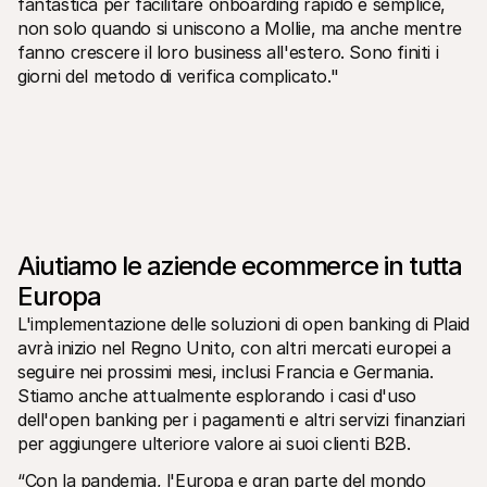
fantastica per facilitare onboarding rapido e semplice, 
Per acquirenti
non solo quando si uniscono a Mollie, ma anche mentre 
Scopri perché Mollie è sul tuo estratto conto bancario
fanno crescere il loro business all'estero. Sono finiti i 
Per i clienti di Mollie
Contatta il nostro team di supporto clienti
giorni del metodo di verifica complicato."
Contatta vendite
Scopri come possiamo aiutare il tuo business
Aiutiamo le aziende ecommerce in tutta 
Europa
L'implementazione delle soluzioni di open banking di Plaid 
avrà inizio nel Regno Unito, con altri mercati europei a 
seguire nei prossimi mesi, inclusi Francia e Germania. 
Stiamo anche attualmente esplorando i casi d'uso 
dell'open banking per i pagamenti e altri servizi finanziari 
per aggiungere ulteriore valore ai suoi clienti B2B.
“Con la pandemia, l'Europa e gran parte del mondo 