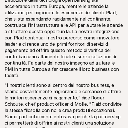
L'adozione della tecnologia open banking sta 
accelerando in tutta Europa, mentre le aziende la 
utilizzano per migliorare le esperienze dei clienti. Plaid, 
che si sta espandendo rapidamente nel continente, 
costruisce l'infrastruttura e le API per aiutare le aziende 
a sfruttare questa opportunità. La nostra integrazione 
con Plaid continua il nostro percorso come innovatore 
Risorse tecniche
API di 
leader e ci rende uno dei primi fornitori di servizi di 
Portale sviluppatori
Docu
pagamento ad offrire questo metodo di verifica del 
Scopri le risorse per sviluppatori e gli aggiornamenti
Esplor
Librerie
Stato
conto bancario altamente locale e senza soluzione di 
Integra Mollie con librerie pronte all'uso
Contro
continuità. Fa parte del nostro impegno ad aiutare le 
Comunità di Discord
Regis
PMI in tutta Europa a far crescere il loro business con 
Entra nella nostra comunità di sviluppatori
Leggi 
Informazioni su Mollie
Conten
facilità.
Prezzi
Artic
Scopri i nostri prezzi
Scopri
"I nostri clienti sono al centro del nostro business, e 
aiutar
Chi siamo
stiamo costantemente migliorando e cercando di offrire 
Stori
Scopri di più sulla nostra storia e 
le migliori esperienze di pagamento," dice Rogier 
valori
Scopri
clienti
Notizie
Schoute, chief product officer di Mollie. "Plaid condivide 
Docu
Leggi le ultime notizie su Mollie
la stessa filosofia con noi e crea prodotti eccezionali. 
Scaric
Carriere
Siamo particolarmente entusiasti perché la partnership 
Vieni a lavorare con noi - stiamo 
ci permetterà di offrire ai nostri clienti una soluzione 
assumendo!
Contatta