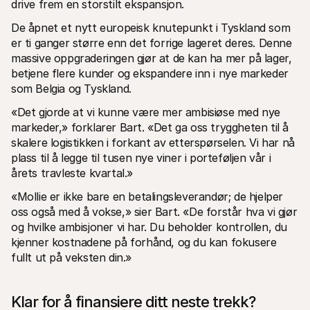
drive frem en storstilt ekspansjon.
De åpnet et nytt europeisk knutepunkt i Tyskland som 
er ti ganger større enn det forrige lageret deres. Denne 
massive oppgraderingen gjør at de kan ha mer på lager, 
betjene flere kunder og ekspandere inn i nye markeder 
som Belgia og Tyskland.
«Det gjorde at vi kunne være mer ambisiøse med nye 
markeder,» forklarer Bart. «Det ga oss tryggheten til å 
skalere logistikken i forkant av etterspørselen. Vi har nå 
plass til å legge til tusen nye viner i porteføljen vår i 
årets travleste kvartal.»
«Mollie er ikke bare en betalingsleverandør; de hjelper 
oss også med å vokse,» sier Bart. «De forstår hva vi gjør 
og hvilke ambisjoner vi har. Du beholder kontrollen, du 
kjenner kostnadene på forhånd, og du kan fokusere 
fullt ut på veksten din.»
Klar for å finansiere ditt neste trekk?