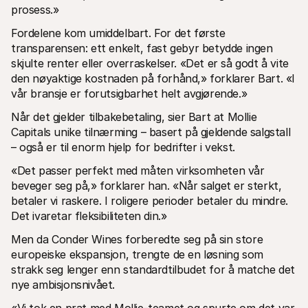
prosess.»
Fordelene kom umiddelbart. For det første 
transparensen: ett enkelt, fast gebyr betydde ingen 
skjulte renter eller overraskelser. «Det er så godt å vite 
den nøyaktige kostnaden på forhånd,» forklarer Bart. «I 
vår bransje er forutsigbarhet helt avgjørende.»
Når det gjelder tilbakebetaling, sier Bart at Mollie 
Capitals unike tilnærming – basert på gjeldende salgstall 
– også er til enorm hjelp for bedrifter i vekst.
«Det passer perfekt med måten virksomheten vår 
beveger seg på,» forklarer han. «Når salget er sterkt, 
betaler vi raskere. I roligere perioder betaler du mindre. 
Det ivaretar fleksibiliteten din.»
Men da Conder Wines forberedte seg på sin store 
europeiske ekspansjon, trengte de en løsning som 
strakk seg lenger enn standardtilbudet for å matche det 
nye ambisjonsnivået.