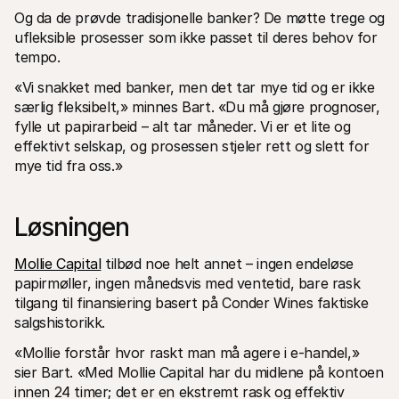
Og da de prøvde tradisjonelle banker? De møtte trege og 
ufleksible prosesser som ikke passet til deres behov for 
tempo.
«Vi snakket med banker, men det tar mye tid og er ikke 
særlig fleksibelt,» minnes Bart. «Du må gjøre prognoser, 
fylle ut papirarbeid – alt tar måneder. Vi er et lite og 
effektivt selskap, og prosessen stjeler rett og slett for 
mye tid fra oss.»
Løsningen 
Mollie Capital
 tilbød noe helt annet – ingen endeløse 
papirmøller, ingen månedsvis med ventetid, bare rask 
tilgang til finansiering basert på Conder Wines faktiske 
salgshistorikk.
«Mollie forstår hvor raskt man må agere i e-handel,» 
sier Bart. «Med Mollie Capital har du midlene på kontoen 
innen 24 timer; det er en ekstremt rask og effektiv 