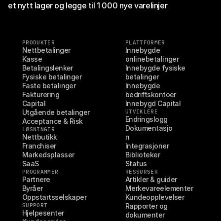
et nytt lager og legge til 1 000 nye varelinjer
PRODUKTER
PLATTFORMER
Nettbetalinger
Innebygde 
Kasse
onlinebetalinger
Betalingslenker
Innebygde fysiske 
Fysiske betalinger
betalinger
Faste betalinger
Innebygde 
Fakturering
bedriftskontoer
Capital
Innebygd Capital
Utgående betalinger
UTVIKLERE
Endringslogg
Acceptance & Risk
Dokumentasjo
LØSNINGER
Nettbutikk
n
Franchiser
Integrasjoner
Markedsplasser
Biblioteker
SaaS
Status
PROGRAMMER
RESSURSER
Partnere
Artikler & guider
Byråer
Merkevareelementer
Oppstartsselskaper
Kundeopplevelser
SUPPORT
Rapporter og 
Hjelpesenter
dokumenter