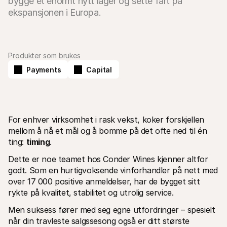
bygge et enormt nytt lager og sette fart på 
Produkter som brukes
Payments
Capital
Tekniske ressurser
Mollie 
Utviklerportal
Doku
Oppdag utviklerressurser og oppdateringer
Utfors
Biblioteker
Statu
Integrer Mollie med ferdige biblioteker
Sjekk
For enhver virksomhet i rask vekst, koker forskjellen 
Discord-fellesskap
Endri
Bli med i vårt utviklerfellesskap
Les om
mellom å nå et mål og å bomme på det ofte ned til én 
Om Mollie
Mollie-
ting: 
timing
.
Priser
Artik
Se våre priser
Oppdag
Dette er noe teamet hos Conder Wines kjenner altfor 
bedrif
Om oss
godt. Som en hurtigvoksende vinforhandler på nett med 
Sukse
Les mer om vår historie og våre 
verdier
Se hvo
over 17 000 positive anmeldelser, har de bygget sitt 
Nyheter
Papir
rykte på kvalitet, stabilitet og utrolig service. 
Les siste nytt fra Mollie
Last n
Stillinger
Men suksess fører med seg egne utfordringer – spesielt 
Kom og jobb hos oss - vi ansetter!
når din travleste salgssesong også er ditt største 
Kontakt