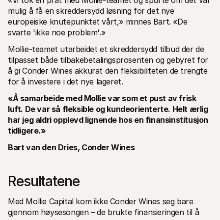
«Vi tok en prat med Mollie-teamet og spurte om det var 
mulig å få en skreddersydd løsning for det nye 
europeiske knutepunktet vårt,» minnes Bart. «De 
svarte 'ikke noe problem'.»
Mollie-teamet utarbeidet et skreddersydd tilbud der de 
tilpasset både tilbakebetalingsprosenten og gebyret for 
å gi Conder Wines akkurat den fleksibiliteten de trengte 
for å investere i det nye lageret.
«Å samarbeide med Mollie var som et pust av frisk 
luft. De var så fleksible og kundeorienterte. Helt ærlig 
har jeg aldri opplevd lignende hos en finansinstitusjon 
tidligere.»
Bart van den Dries, Conder Wines
Resultatene
Med Mollie Capital kom ikke Conder Wines seg bare 
gjennom høysesongen – de brukte finansieringen til å 