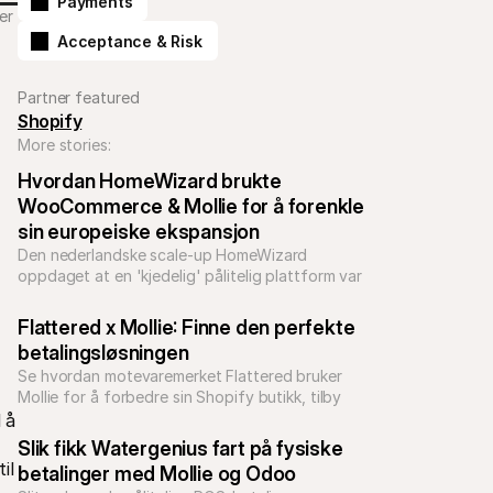
Payments
er 
Acceptance & Risk
Partner featured
Shopify
More stories:
Hvordan HomeWizard brukte 
WooCommerce & Mollie for å forenkle 
sin europeiske ekspansjon
Den nederlandske scale-up HomeWizard 
oppdaget at en 'kjedelig' pålitelig plattform var 
nøkkelen til å gjennomføre en svært ambisiøs 
europeisk ekspansjon med et slankt team.
Flattered x Mollie: Finne den perfekte 
betalingsløsningen
Se hvordan motevaremerket Flattered bruker 
Mollie for å forbedre sin Shopify butikk, tilby 
lokale betalingsalternativer og optimalisere 
å 
kostnader for å ekspandere over hele Europa.
Slik fikk Watergenius fart på fysiske 
l 
betalinger med Mollie og Odoo