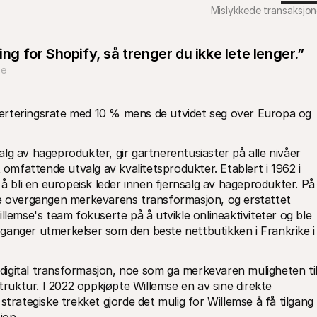
Mislykkede transaksjon
ing for Shopify, så trenger du ikke lete lenger.”
se
erteringsrate med 10 % mens de utvidet seg over Europa og 
nsalg av hageprodukter, gir gartnerentusiaster på alle nivåer 
 omfattende utvalg av kvalitetsprodukter. Etablert i 1962 i 
 å bli en europeisk leder innen fjernsalg av hageprodukter. På 
le overgangen merkevarens transformasjon, og erstattet 
llemse's team fokuserte på å utvikle onlineaktiviteter og ble 
te ganger utmerkelser som den beste nettbutikken i Frankrike i 
igital transformasjon, noe som ga merkevaren muligheten til 
truktur. I 2022 oppkjøpte Willemse en av sine direkte 
trategiske trekket gjorde det mulig for Willemse å få tilgang ti