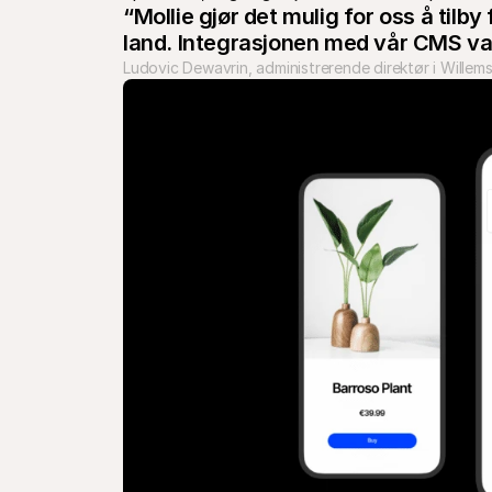
“Mollie gjør det mulig for oss å tilb
land. Integrasjonen med vår CMS var 
Ludovic Dewavrin, administrerende direktør i Willem