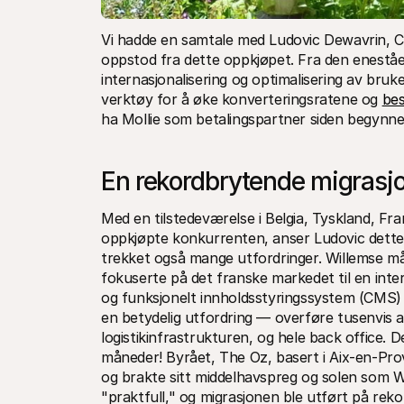
Vi hadde en samtale med Ludovic Dewavrin, CE
oppstod fra dette oppkjøpet. Fra den eneståen
internasjonalisering og optimalisering av bruk
verktøy for å øke konverteringsratene og 
bes
ha Mollie som betalingspartner siden begynne
En rekordbrytende migrasj
Med en tilstedeværelse i Belgia, Tyskland, Fra
oppkjøpte konkurrenten, anser Ludovic dette 
trekket også mange utfordringer. Willemse må
fokuserte på det franske markedet til en intern
og funksjonelt innholdsstyringssystem (CMS) 
en betydelig utfordring — overføre tusenvis av
logistikinfrastrukturen, og hele back office. 
måneder! Byrået, The Oz, basert i Aix-en-Prov
og brakte sitt middelhavspreg og solen som Wi
"praktfull," og migrasjonen ble utført på rekor