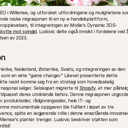
O i Willemse, og utforsket utfordringene og mulighetene so
de raske migrasjonen til en ny e-handelsplattform, 
eropplevelsen, til integreringen av Mollie's Dynamic 3DS-
kytte mot svindel
. Ludovic delte også innsikt i fordelene ved å
lsen av 2023.
on
nkrike, Nederland, Østerrike, Sveits, og integreringen av den 
som en ekte "game changer." Likevel presenterte dette 
tte raskt komme seg fra en strategi som hovedsakelig 
asjonal selger. Selskapet migrerte til 
Shopify
, et mer pålitelig
tilpasset deres utviklende behov. Denne migrasjonen utgjorde
 produktsider, rådgivningssider, hele IT- og 
Denne monumentale oppgaven ble fullført i løpet av tre 
ence, spilte en avgjørende rolle i denne enestående innsatsen
llemse's planter trenger. Ludovic beskriver støtten som 
dtid!