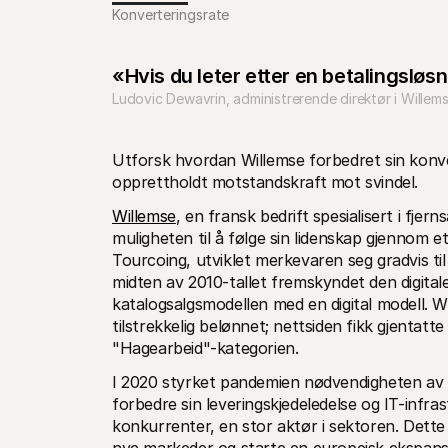
Konverteringsrate
«Hvis du leter etter en betalingsløsn
Ludovic Dewavrin, administrerende direktør i Willem
Utforsk hvordan Willemse forbedret sin konv
opprettholdt motstandskraft mot svindel.
Willemse
, en fransk bedrift spesialisert i fjer
muligheten til å følge sin lidenskap gjennom et
Tourcoing, utviklet merkevaren seg gradvis til
midten av 2010-tallet fremskyndet den digita
katalogsalgsmodellen med en digital modell. Wi
tilstrekkelig belønnet; nettsiden fikk gjentat
"Hagearbeid"-kategorien.
I 2020 styrket pandemien nødvendigheten av d
forbedre sin leveringskjedeledelse og IT-infras
konkurrenter, en stor aktør i sektoren. Dette s