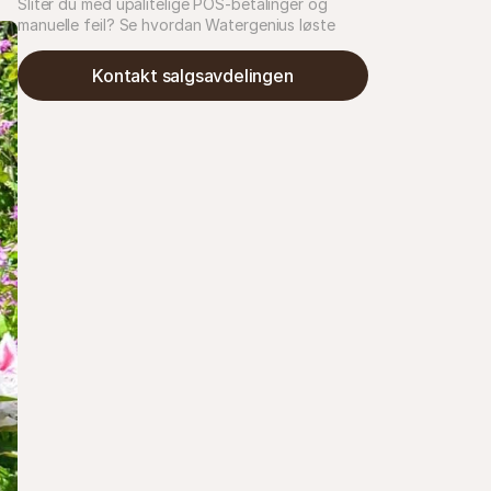
Sliter du med upålitelige POS-betalinger og 
manuelle feil? Se hvordan Watergenius løste 
Kontakt salgsavdelingen