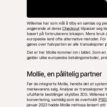
Willemse har som mål å tilby en sømløs og pers
avgjørende at deres 
Checkout
 tilpasser seg 
basert på forbrukerens lokasjon. Mens bruk 
europeiske land ofte alternative metoder. For e
gjøres over halvparten av alle transaksjoner 
Det er her Mollie kommer inn i bildet. Som en 
gjelder ulike europeiske betalingsmetoder, pr
Mollie, en pålitelig partner
Før de integrerte Mollie, hendte det at system
merkevarens salg. Analyse av transaksjoner fr
ufullførte bestillinger skyldtes 3DS. Willemse 
konvertering, samtidig som de overholdt 
PSD
januar 2023 hadde Mollie nettopp lansert sit