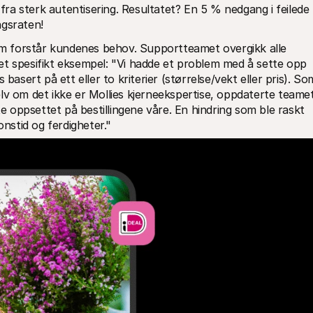
a sterk autentisering. Resultatet? En 5 % nedgang i feilede 
ngsraten!
som forstår kundenes behov. Supportteamet overgikk alle 
t spesifikt eksempel: "Vi hadde et problem med å sette opp 
basert på ett eller to kriterier (størrelse/vekt eller pris). Som
lv om det ikke er Mollies kjerneekspertise, oppdaterte teamet
te oppsettet på bestillingene våre. En hindring som ble raskt 
stid og ferdigheter."