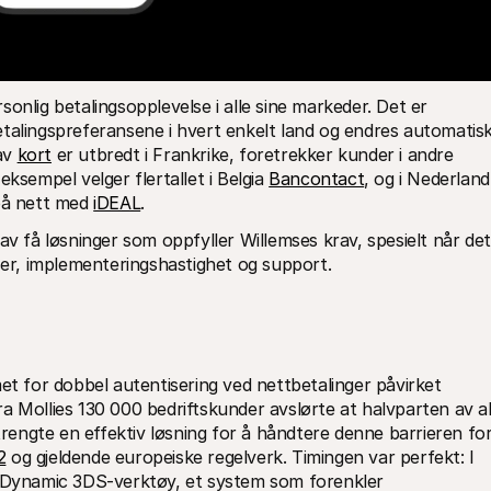
onlig betalingsopplevelse i alle sine markeder. Det er 
betalingspreferansene i hvert enkelt land og endres automatisk
av 
kort
 er utbredt i Frankrike, foretrekker kunder i andre 
ksempel velger flertallet i Belgia 
Bancontact
, og i Nederland 
på nett med 
iDEAL
.
av få løsninger som oppfyller Willemses krav, spesielt når det 
iser, implementeringshastighet og support.
et for dobbel autentisering ved nettbetalinger påvirket 
a Mollies 130 000 bedriftskunder avslørte at halvparten av all
trengte en effektiv løsning for å håndtere denne barrieren for
2
 og gjeldende europeiske regelverk. Timingen var perfekt: I 
t Dynamic 3DS-verktøy, et system som forenkler 