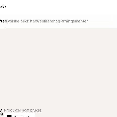
takt
fter
Fysiske bedrifter
Webinarer og arrangementer
%
Produkter som brukes