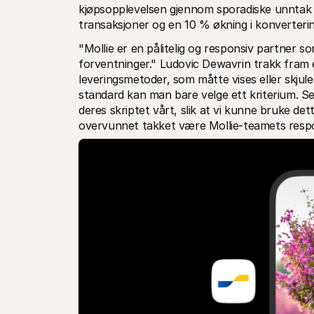
kjøpsopplevelsen gjennom sporadiske unntak fr
transaksjoner og en 10 % økning i konverteri
"Mollie er en pålitelig og responsiv partner 
forventninger." Ludovic Dewavrin trakk fram e
leveringsmetoder, som måtte vises eller skjules 
standard kan man bare velge ett kriterium. Se
deres skriptet vårt, slik at vi kunne bruke det
overvunnet takket være Mollie-teamets respon