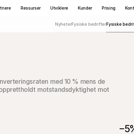
rtnere
Ressurser
Utviklere
Kunder
Prising
Kon
Nyheter
Fysiske bedrifter
Fysiske bedri
nverteringsraten med 10 % mens de 
opprettholdt motstandsdyktighet mot 
−5