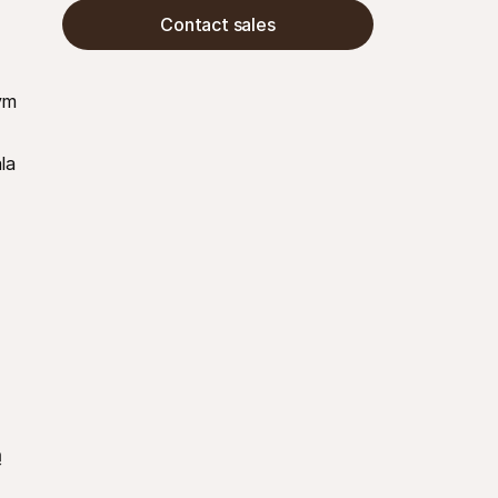
Contact sales
m 
a 
 