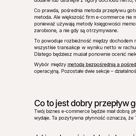
dodane lub usunięte z figury dochodu netto,
Co prawda, pośrednia metoda przepływu gotów
metoda. Ale większość firm e-commerce nie 
ponieważ używają metody księgowości memoria
zarobione, a nie gdy są otrzymywane. 
To powoduje rozbieżność między dochodem ne
wszystkie transakcje w wyniku netto w rachu
Dlatego będziesz musiał ponownie ocenić niek
Wybór między 
metodą bezpośrednią a pośred
operacyjną. Pozostałe dwie sekcje – działalno
Co to jest dobry przepływ 
Twój biznes e-commerce będzie miał dobrą płyn
wydaje. Ta pozytywna płynność oznacza, że T