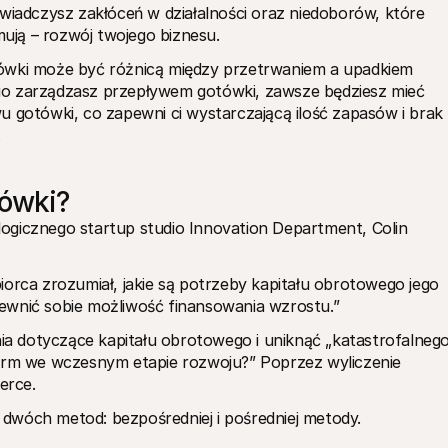
wiadczysz zakłóceń w działalności oraz niedoborów, które 
ją – rozwój twojego biznesu. 
ówki może być różnicą między przetrwaniem a upadkiem 
io zarządzasz przepływem gotówki, zawsze będziesz mieć 
u gotówki, co zapewni ci wystarczającą ilość zapasów i brak 
.
tówki?
ogicznego startup studio Innovation Department, Colin 
orca zrozumiał, jakie są potrzeby kapitału obrotowego jego 
ewnić sobie możliwość finansowania wzrostu.” 
nia dotyczące kapitału obrotowego i uniknąć „katastrofalnego
firm we wczesnym etapie rozwoju?” Poprzez wyliczenie 
erce.
dwóch metod: bezpośredniej i pośredniej metody.