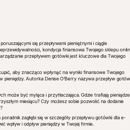
ruszającymi się przepływami pieniężnymi i ciągle 
nieprzewidywalności, kondycja finansowa Twojego sklepu onlin
zarządzanie przepływem gotówki jest kluczowe dla Twojego 
skupić, aby znacząco wpłynąć na wyniki finansowe Twojego 
yw pieniędzy. Autorka Denise O’Berry nazywa przepływ gotówk
 może być myląca i przytłaczająca. Gdzie trafiają pieniądze?
Czy będziesz miał wystarczająco gotówki w przyszłym miesiącu? Czy możesz sobie pozwolić na dodanie 
a?
 poradnik zagłębi się w szczegóły przepływu gotówki dla e-
ć wpływ i odpływ pieniędzy w Twojej firmie.