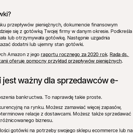
wki?
nku przepływów pieniężnych, dokumencie finansowym 
zieje się z gotówką Twojej firmy w danym okresie. Podkreśla 
ała lub otrzymywała gotówkę. Następnie uzgadnia 
azać dodatni lub ujemny stan gotówki.
ych Amazon z jego 
raportu rocznego za 2020 rok
. 
Rada ds. 
tanii oferuje pomocny przykład przepływów pieniężnych
.
 jest ważny dla sprzedawców e-
szenia bankructwa. To naprawdę takie proste.
kurencyjną na rynku. Możesz zamawiać więcej zapasów, 
terminowe relacje z dostawcami. Możesz także sprzedawać 
zróżnicowanego biznesu.
ej ilości gotówki na potrzeby swojego sklepu ecommerce lub na 