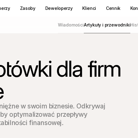
nerzy
Zasoby
Deweloperzy
Klienci
Cennik
Kon
Wiadomości
Artykuły i przewodniki
His
tówki dla firm
e
iężne w swoim biznesie. Odkrywaj 
 aby optymalizować przepływy 
tabilności finansowej.