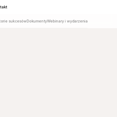
takt
torie sukcesów
Dokumenty
Webinary i wydarzenia