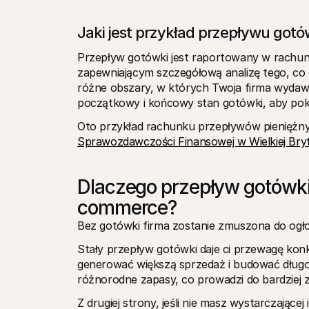
Jaki jest przykład przepływu gotó
Przepływ gotówki jest raportowany w rachu
zapewniającym szczegółową analizę tego, co d
różne obszary, w których Twoja firma wydaw
początkowy i końcowy stan gotówki, aby pok
Oto przykład rachunku przepływów pieniężn
Sprawozdawczości Finansowej w Wielkiej Bry
Dlaczego przepływ gotówki
commerce?
Bez gotówki firma zostanie zmuszona do ogło
Stały przepływ gotówki daje ci przewagę kon
generować większą sprzedaż i budować długo
różnorodne zapasy, co prowadzi do bardziej 
Z drugiej strony, jeśli nie masz wystarczając