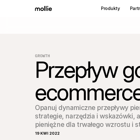
Produkty
Part
GROWTH
Przepływ go
ecommerc
Opanuj dynamiczne przepływy pien
strategie, narzędzia i wskazówki,
pieniężne dla trwałego wzrostu i s
19 KWI 2022