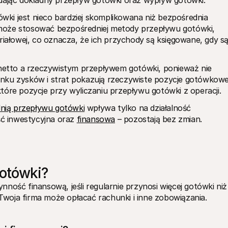
 dając dokładny przepływ gotówki oraz wypływ gotówki.
ki jest nieco bardziej skomplikowana niż bezpośrednia 
może stosować bezpośredniej metody przepływu gotówki, 
łowej, co oznacza, że ich przychody są księgowane, gdy są
tto a rzeczywistym przepływem gotówki, ponieważ nie 
nku zysków i strat pokazują rzeczywiste pozycje gotówkowe.
tóre pozycje przy wyliczaniu przepływu gotówki z operacji.
nią przepływu gotówki
 wpływa tylko na działalność 
ść inwestycyjna oraz 
finansowa
 – pozostają bez zmian.
gotówki?
ność finansową, jeśli regularnie przynosi więcej gotówki niż 
woja firma może opłacać rachunki i inne zobowiązania.