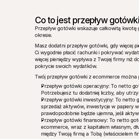
Co to jest przepływ gotówki
Przepływ gotówki wskazuje całkowitą kwotę g
okresie. 
Masz dodatni przepływ gotówki, gdy więcej pie
Ci wygodnie płacić rachunki i pokrywać wydat
więcej pieniędzy wypływa z Twojej firmy niż d
pokrycie swoich wydatków.
Twój przepływ gotówki z ecommerce można pod
Przepływ gotówki operacyjny: To netto got
Potrzebujesz tu dodatniej liczby, aby utrz
Przepływ gotówki inwestycyjny: To netto go
sprzedaż aktywów, inwestycje w papiery wa
prawdopodobnie będzie ujemna, jeśli aktyw
Przepływ gotówki finansowy: To netto got
ecommerce, wraz z kapitałem własnym, długi
między Twoją firmą a Tobą (właścicielem fi