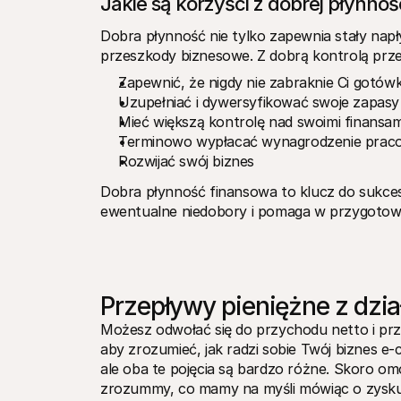
Jakie są korzyści z dobrej płynnoś
Dobra płynność nie tylko zapewnia stały napł
przeszkody biznesowe. Z dobrą kontrolą prz
Zapewnić, że nigdy nie zabraknie Ci gotówk
Uzupełniać i dywersyfikować swoje zapasy
Mieć większą kontrolę nad swoimi finansam
Terminowo wypłacać wynagrodzenie prac
Rozwijać swój biznes 
Dobra płynność finansowa to klucz do sukce
ewentualne niedobory i pomaga w przygotowa
Przepływy pieniężne z dzia
Możesz odwołać się do przychodu netto i przep
aby zrozumieć, jak radzi sobie Twój biznes e-
ale oba te pojęcia są bardzo różne. Skoro omów
zrozummy, co mamy na myśli mówiąc o zysku