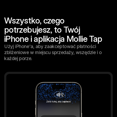
Dla kupujących
Dowiedz się, dlaczego Mollie jest na Twoim wyciągu 
bankowym
Dla klientów Mollie
Wszystko, czego 
Skontaktuj się z naszym zespołem wsparcia klienta
Skontaktuj się z działem sprzedaży
potrzebujesz, to Twój 

Dowiedz się, jak możemy pomóc Twojej firmie
iPhone i aplikacja Mollie Tap
Użyj iPhone'a, aby zaakceptować płatności
zbliżeniowe w miejscu sprzedaży, wszędzie i o
każdej porze.