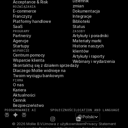
Dziennik 
Acceptance & Risk
zmian
ROZWIĄZANIA
E-commerce
Dokumentacja
Franczyzy
Integracje
Platformy handlowe
Biblioteki
SaaS
Status
PROGRAMY
ZASOBY
Partnerzy
Artykuły i poradniki
Agencje
Materiały marki
Startupy
Historie naszych 
WSPARCIE
klientów
Centrum pomocy
Artykuły i raporty
Wsparcie klienta
Webinary i wydarzenia
Skontaktuj się z działem sprzedaży
Dlaczego Mollie widnieje na 
Twoim wyciągu bankowym
FIRMA
O nas
Kariera
Aktualności
Cennik
Bezpieczeństwo
PODSUMOWANIE AI
SPOŁECZNOŚCI
LOCATION AND LANGUAGE
Select Language
Polski
© 2026 Mollie B.V.
Umowa z użytkownikiem
Privacy Statement