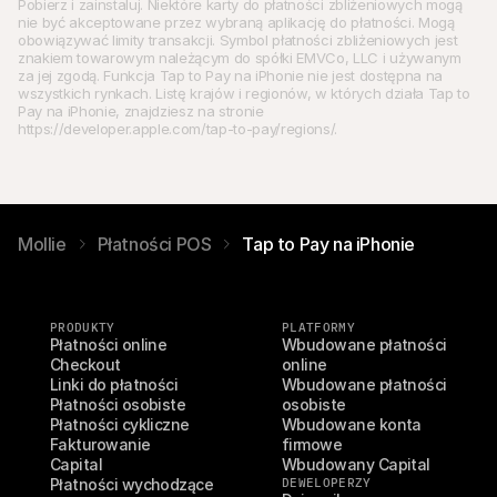
Pobierz i zainstaluj. Niektóre karty do płatności zbliżeniowych mogą 
nie być akceptowane przez wybraną aplikację do płatności. Mogą 
obowiązywać limity transakcji. Symbol płatności zbliżeniowych jest 
znakiem towarowym należącym do spółki EMVCo, LLC i używanym 
za jej zgodą. Funkcja Tap to Pay na iPhonie nie jest dostępna na 
wszystkich rynkach. Listę krajów i regionów, w których działa Tap to 
Pay na iPhonie, znajdziesz na stronie 
https://developer.apple.com/tap-to-pay/regions/.
Mollie
Płatności POS
Tap to Pay na iPhonie
PRODUKTY
PLATFORMY
Płatności online
Wbudowane płatności 
Checkout
online
Linki do płatności
Wbudowane płatności 
Płatności osobiste
osobiste
Płatności cykliczne
Wbudowane konta 
Fakturowanie
firmowe
Capital
Wbudowany Capital
Płatności wychodzące
DEWELOPERZY