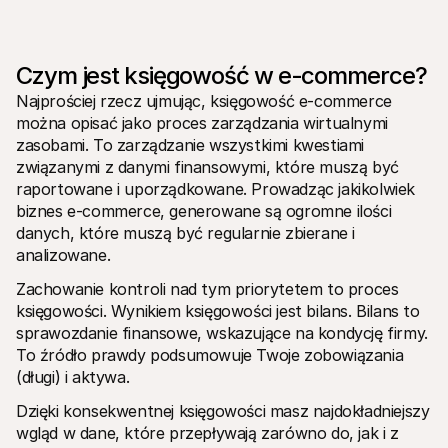
Dla kupujących
Dowiedz się, dlaczego Mollie jest na Twoim wyciągu 
bankowym
Dla klientów Mollie
Czym jest księgowość w e-commerce?
Skontaktuj się z naszym zespołem wsparcia klienta
Skontaktuj się z działem sprzedaży
Najprościej rzecz ujmując, księgowość e-commerce 
Dowiedz się, jak możemy pomóc Twojej firmie
można opisać jako proces zarządzania wirtualnymi 
zasobami. To zarządzanie wszystkimi kwestiami 
związanymi z danymi finansowymi, które muszą być 
raportowane i uporządkowane. Prowadząc jakikolwiek 
biznes e-commerce, generowane są ogromne ilości 
danych, które muszą być regularnie zbierane i 
analizowane.
Zachowanie kontroli nad tym priorytetem to proces 
księgowości. Wynikiem księgowości jest bilans. Bilans to 
sprawozdanie finansowe, wskazujące na kondycję firmy. 
To źródło prawdy podsumowuje Twoje zobowiązania 
(długi) i aktywa.
Dzięki konsekwentnej księgowości masz najdokładniejszy 
wgląd w dane, które przepływają zarówno do, jak i z 