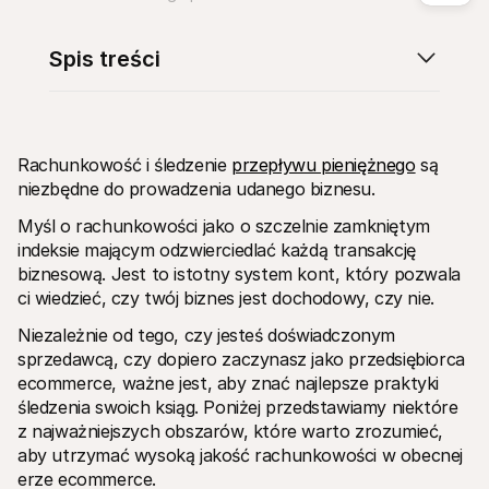
Spis treści
Zasoby techniczne
API Mol
Rachunkowość i śledzenie 
Portal dla deweloperów
przepływu pieniężnego
 są 
Doku
Odkryj zasoby i aktualizacje dla deweloperów
Przegl
niezbędne do prowadzenia udanego biznesu.
Biblioteki
Statu
Zintegruj Mollie za pomocą gotowych bibliotek
Spraw
Myśl o rachunkowości jako o szczelnie zamkniętym 
Społeczność Discord
Dzien
indeksie mającym odzwierciedlać każdą transakcję 
Dołącz do naszej społeczności deweloperów
Dowied
biznesową. Jest to istotny system kont, który pozwala 
O Mollie
Conten
Cennik
Artyk
ci wiedzieć, czy twój biznes jest dochodowy, czy nie. 
Zobacz nasz cennik
Odkryj
Twoje
O nas
Niezależnie od tego, czy jesteś doświadczonym 
Histo
Dowiedz się więcej o naszej historii 
sprzedawcą, czy dopiero zaczynasz jako przedsiębiorca 
i wartościach
Zobacz
ecommerce, ważne jest, aby znać najlepsze praktyki 
klient
Aktualności
Doku
śledzenia swoich ksiąg. Poniżej przedstawiamy niektóre 
Przeczytaj najnowsze wiadomości 
od Mollie
Pobie
z najważniejszych obszarów, które warto zrozumieć, 
Kariera
aby utrzymać wysoką jakość rachunkowości w obecnej 
Dołącz do nas - zatrudniamy!
erze ecommerce.
Kontakt