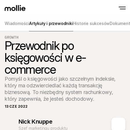
Wiadomości
Artykuły i przewodniki
Historie sukcesów
Dokument
Akceptuj płatności
Płatności online
GROWTH
Tap to Pay na iPhonie
Dowiedz się więcej
Przewodnik po
Akceptuj i zarządzaj p
Akceptuj płatności zbliżeniowe bezpośredni
online
Płatności stacjona
księgowości w e-
Przyjmuj płatności za
terminali i innych urz
commerce
Checkout
Oferuj proces płatnośc
zoptymalizowany pod
Pomyśl o księgowości jako szczelnym indeksie, 
konwersji
Płatności cykliczn
który ma odzwierciedlać każdą transakcję 
Pobieraj cykliczne i s
biznesową. To niezbędny system rachunkowy, 
płatności
który zapewnia, że jesteś dochodowy.
Akceptacja i Ryzy
Zapobiegaj oszustwom
13 CZE 2022
optymalizuj konwersj
Partnerzy
Dla Agencji
Dla S
Nick Knuppe
Dowiedz się więcej o naszym Programie Partnerskim dla 
Odkryj
Agencji
Szef marketingu produktu