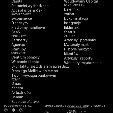
Capital
Wbudowany Capital
Płatności wychodzące
DEWELOPERZY
Dziennik 
Acceptance & Risk
zmian
ROZWIĄZANIA
E-commerce
Dokumentacja
Franczyzy
Integracje
Platformy handlowe
Biblioteki
SaaS
Status
PROGRAMY
ZASOBY
Partnerzy
Artykuły i poradniki
Agencje
Materiały marki
Startupy
Historie naszych 
WSPARCIE
klientów
Centrum pomocy
Artykuły i raporty
Wsparcie klienta
Webinary i wydarzenia
Skontaktuj się z działem sprzedaży
Dlaczego Mollie widnieje na 
Twoim wyciągu bankowym
FIRMA
O nas
Kariera
Aktualności
Cennik
Bezpieczeństwo
PODSUMOWANIE AI
SPOŁECZNOŚCI
LOCATION AND LANGUAGE
Select Language
Polski