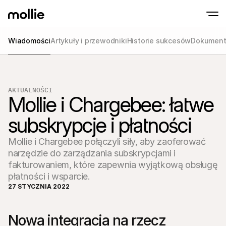
Wiadomości
Artykuły i przewodniki
Historie sukcesów
Dokument
Akceptuj płatności
Płatności online
Tap to Pay na iPhonie
Dowiedz się więcej
Akceptuj i zarządzaj p
Akceptuj płatności zbliżeniowe bezpośredni
online
Płatności stacjona
AKTUALNOŚCI
Mollie i Chargebee: łatwe 
Przyjmuj płatności za
terminali i innych urz
Checkout
subskrypcje i płatności
Oferuj proces płatnośc
zoptymalizowany pod
konwersji
Mollie i Chargebee połączyli siły, aby zaoferować
Płatności cykliczn
narzędzie do zarządzania subskrypcjami i
Pobieraj cykliczne i s
płatności
fakturowaniem, które zapewnia wyjątkową obsługę
Akceptacja i Ryzy
płatności i wsparcie.
Zapobiegaj oszustwom
27 STYCZNIA 2022
optymalizuj konwersj
Partnerzy
Dla Agencji
Dla S
Dowiedz się więcej o naszym Programie Partnerskim dla 
Nowa integracja na rzecz 
Odkryj
Agencji