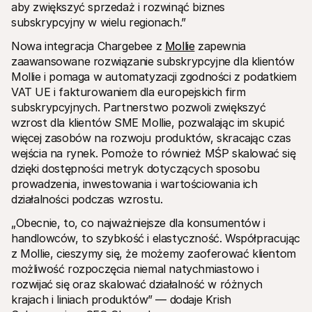
aby zwiększyć sprzedaż i rozwinąć biznes 
subskrypcyjny w wielu regionach.”
Nowa integracja Chargebee z 
Mollie
 zapewnia 
zaawansowane rozwiązanie subskrypcyjne dla klientów 
Mollie i pomaga w automatyzacji zgodności z podatkiem 
VAT UE i fakturowaniem dla europejskich firm 
subskrypcyjnych. Partnerstwo pozwoli zwiększyć 
wzrost dla klientów SME Mollie, pozwalając im skupić 
więcej zasobów na rozwoju produktów, skracając czas 
wejścia na rynek. Pomoże to również MŚP skalować się 
dzięki dostępności metryk dotyczących sposobu 
prowadzenia, inwestowania i wartościowania ich 
działalności podczas wzrostu.
„Obecnie, to, co najważniejsze dla konsumentów i 
handlowców, to szybkość i elastyczność. Współpracując 
z Mollie, cieszymy się, że możemy zaoferować klientom 
możliwość rozpoczęcia niemal natychmiastowo i 
rozwijać się oraz skalować działalność w różnych 
krajach i liniach produktów” — dodaje Krish 