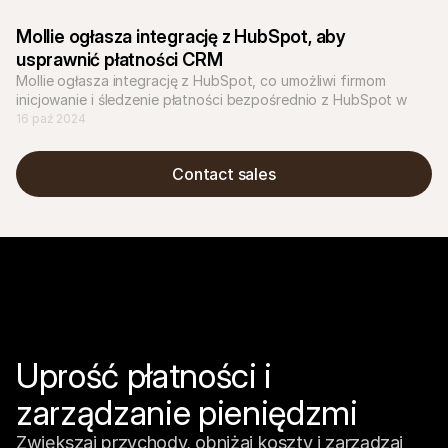
Mollie ogłasza integrację z HubSpot, aby 
usprawnić płatności CRM
Mollie ogłasza integrację z HubSpot, co umożliwi firmom 
inicjowanie i śledzenie płatności bezpośrednio z HubSpot w 
kilka sekund.
16 paź 2024
Contact sales
Uprość płatności i 
zarządzanie pieniędzmi
Zwiększaj przychody, obniżaj koszty i zarządzaj 