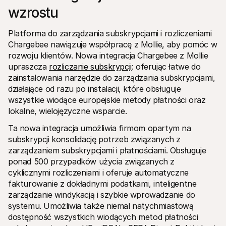
wzrostu
Platforma do zarządzania subskrypcjami i rozliczeniami 
Chargebee nawiązuje współpracę z Mollie, aby pomóc w 
rozwoju klientów. Nowa integracja Chargebee z Mollie 
upraszcza 
rozliczanie subskrypcji
: oferując łatwe do 
Zasoby techniczne
API Mol
Portal dla deweloperów
Doku
zainstalowania narzędzie do zarządzania subskrypcjami, 
Odkryj zasoby i aktualizacje dla deweloperów
Przegl
działające od razu po instalacji, które obsługuje 
Biblioteki
Statu
wszystkie wiodące europejskie metody płatności oraz 
Zintegruj Mollie za pomocą gotowych bibliotek
Spraw
lokalne, wielojęzyczne wsparcie.
Społeczność Discord
Dzien
Dołącz do naszej społeczności deweloperów
Dowied
Ta nowa integracja umożliwia firmom opartym na 
O Mollie
Conten
Cennik
Artyk
subskrypcji konsolidację potrzeb związanych z 
Zobacz nasz cennik
Odkryj
zarządzaniem subskrypcjami i płatnościami. Obsługuje 
Twoje
O nas
ponad 500 przypadków użycia związanych z 
Histo
Dowiedz się więcej o naszej historii 
i wartościach
Zobacz
cyklicznymi rozliczeniami i oferuje automatyczne 
klient
Aktualności
fakturowanie z dokładnymi podatkami, inteligentne 
Doku
Przeczytaj najnowsze wiadomości 
zarządzanie windykacją i szybkie wprowadzanie do 
od Mollie
Pobie
Kariera
systemu. Umożliwia także niemal natychmiastową 
Dołącz do nas - zatrudniamy!
dostępność wszystkich wiodących metod płatności 
Kontakt