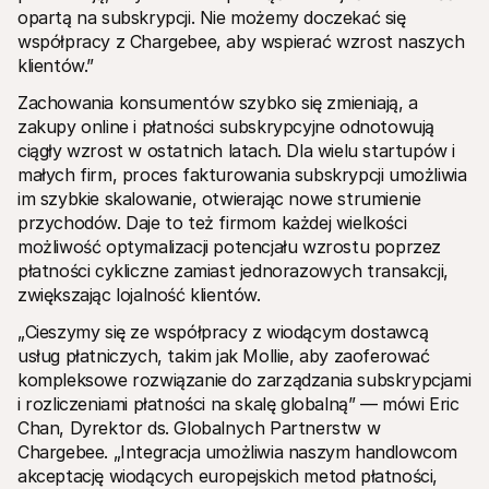
opartą na subskrypcji. Nie możemy doczekać się 
współpracy z Chargebee, aby wspierać wzrost naszych 
klientów.”
Zachowania konsumentów szybko się zmieniają, a 
zakupy online i płatności subskrypcyjne odnotowują 
ciągły wzrost w ostatnich latach. Dla wielu startupów i 
małych firm, proces fakturowania subskrypcji umożliwia 
im szybkie skalowanie, otwierając nowe strumienie 
przychodów. Daje to też firmom każdej wielkości 
możliwość optymalizacji potencjału wzrostu poprzez 
płatności cykliczne zamiast jednorazowych transakcji, 
zwiększając lojalność klientów.
„Cieszymy się ze współpracy z wiodącym dostawcą 
usług płatniczych, takim jak Mollie, aby zaoferować 
kompleksowe rozwiązanie do zarządzania subskrypcjami 
i rozliczeniami płatności na skalę globalną” — mówi Eric 
Chan, Dyrektor ds. Globalnych Partnerstw w 
Chargebee. „Integracja umożliwia naszym handlowcom 
akceptację wiodących europejskich metod płatności, 