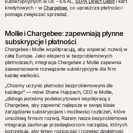
subskrypcyjnych w UE – iDEAL, 
SEPA Direct Debit
 i kart 
Dla kupujących
kredytowych – w 
Chargebee
, co upraszcza płatności i 
Dowiedz się, dlaczego Mollie jest na Twoim wyciągu 
bankowym
pomaga zwiększać sprzedaż.
Dla klientów Mollie
Skontaktuj się z naszym zespołem wsparcia klienta
Skontaktuj się z działem sprzedaży
Mollie i Chargebee: zapewniają płynne 
Dowiedz się, jak możemy pomóc Twojej firmie
subskrypcje i płatności
Chargebee i Mollie współpracują, aby wspierać rozwój w 
całej Europie. Jako eksperci w bezproblemowych 
płatnościach, integracja Chargebee z Mollie zapewnia 
zaawansowane rozwiązanie subskrypcyjne dla firm 
każdej wielkości.
„Chcemy uczynić płatności bezproblemowymi dla 
każdego” — mówi Shane Happach, CEO w Mollie, 
„dlatego jesteśmy podekscytowani współpracą z 
Chargebee, aby zapewnić najlepsze w swojej klasie 
zarządzanie subskrypcjami i możliwości rozliczeń, które 
umożliwią firmom rozwój. Razem nasza bezproblemowa 
integracja zaoferuje przedsiębiorcom narzędzia, których 
potrzebują, aby łatwo rozpocząć i rozwijać działalność 