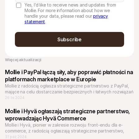
Yes, I’d like to receive news and updates from
Mollie. For more information about how we
handle your data, please read our
privacy
statement
.
Subscribe
Więcej aktualizacji
Mollie i PayPal łączą siły, aby poprawić płatności na 
platformach marketplace w Europie
Mollie z radością ogłasza strategiczne partnerstwo z PayPal, 
mające na celu dostarczanie bezpiecznych i łatwych rozwiązań 
płatniczych dla platform rynkowych w całej Europie.
26 lis 2024
Mollie i Hyvä ogłaszają strategiczne partnerstwo, 
wprowadzając Hyvä Commerce
Mollie i Hyvä, pionier w zakresie rozwoju front-endu dla e-
commerce, z radością ogłaszają strategiczne partnerstwo, 
uruchamiając Hyvä Commerce.
31 paź 2024