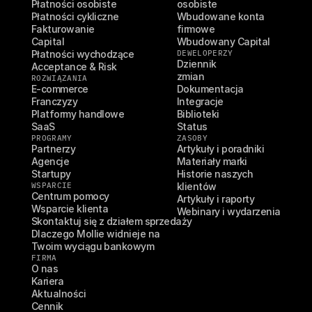
Płatności osobiste
osobiste
Płatności cykliczne
Wbudowane konta 
Fakturowanie
firmowe
Capital
Wbudowany Capital
Płatności wychodzące
DEWELOPERZY
Dziennik 
Acceptance & Risk
zmian
ROZWIĄZANIA
E-commerce
Dokumentacja
Franczyzy
Integracje
Platformy handlowe
Biblioteki
SaaS
Status
PROGRAMY
ZASOBY
Partnerzy
Artykuły i poradniki
Agencje
Materiały marki
Startupy
Historie naszych 
WSPARCIE
klientów
Centrum pomocy
Artykuły i raporty
Wsparcie klienta
Webinary i wydarzenia
Skontaktuj się z działem sprzedaży
Dlaczego Mollie widnieje na 
Twoim wyciągu bankowym
FIRMA
O nas
Kariera
Aktualności
Cennik