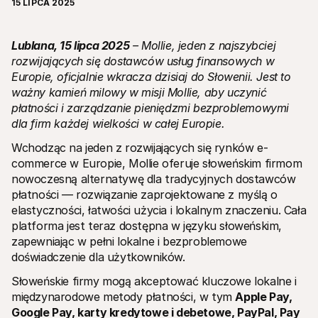
15 LIPCA 2025
Lublana, 15 lipca 2025
 – Mollie, jeden z najszybciej 
rozwijających się dostawców usług finansowych w 
Europie, oficjalnie wkracza dzisiaj do Słowenii. Jest to 
ważny kamień milowy w misji Mollie, aby uczynić 
Zasoby techniczne
API Mol
Portal dla deweloperów
Doku
płatności i zarządzanie pieniędzmi bezproblemowymi 
Odkryj zasoby i aktualizacje dla deweloperów
Przegl
dla firm każdej wielkości w całej Europie.
Biblioteki
Statu
Zintegruj Mollie za pomocą gotowych bibliotek
Spraw
Wchodząc na jeden z rozwijających się rynków e-
Społeczność Discord
Dzien
commerce w Europie, Mollie oferuje słoweńskim firmom 
Dołącz do naszej społeczności deweloperów
Dowied
nowoczesną alternatywę dla tradycyjnych dostawców 
O Mollie
Conten
Cennik
Artyk
płatności — rozwiązanie zaprojektowane z myślą o 
Zobacz nasz cennik
Odkryj
elastyczności, łatwości użycia i lokalnym znaczeniu. Cała 
Twoje
O nas
platforma jest teraz dostępna w języku słoweńskim, 
Histo
Dowiedz się więcej o naszej historii 
i wartościach
Zobacz
zapewniając w pełni lokalne i bezproblemowe 
klient
Aktualności
doświadczenie dla użytkowników.
Doku
Przeczytaj najnowsze wiadomości 
od Mollie
Pobie
Słoweńskie firmy mogą akceptować kluczowe lokalne i 
Kariera
międzynarodowe metody płatności, w tym 
Apple Pay, 
Dołącz do nas - zatrudniamy!
Google Pay, karty kredytowe i debetowe, PayPal, Pay 
Kontakt