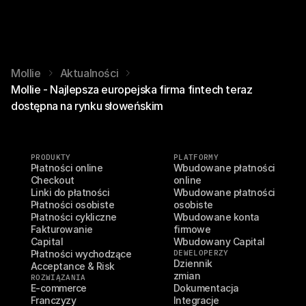
Mollie
Aktualności
Mollie - Najlepsza europejska firma fintech teraz
dostępna na rynku słoweńskim
PRODUKTY
PLATFORMY
Płatności online
Wbudowane płatności 
Checkout
online
Linki do płatności
Wbudowane płatności 
Płatności osobiste
osobiste
Płatności cykliczne
Wbudowane konta 
Fakturowanie
firmowe
Capital
Wbudowany Capital
Płatności wychodzące
DEWELOPERZY
Dziennik 
Acceptance & Risk
zmian
ROZWIĄZANIA
E-commerce
Dokumentacja
Franczyzy
Integracje