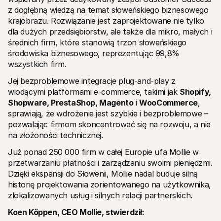
z dogłębną wiedzą na temat słoweńskiego biznesowego 
krajobrazu. Rozwiązanie jest zaprojektowane nie tylko 
dla dużych przedsiębiorstw, ale także dla mikro, małych i 
średnich firm, które stanowią trzon słoweńskiego 
środowiska biznesowego, reprezentując 99,8% 
wszystkich firm.
Jej bezproblemowe integracje plug-and-play z 
wiodącymi platformami e-commerce, takimi jak 
Shopify, 
Shopware, PrestaShop, Magento
 i 
WooCommerce
, 
sprawiają, że wdrożenie jest szybkie i bezproblemowe – 
pozwalając firmom skoncentrować się na rozwoju, a nie 
na złożoności technicznej.
Już ponad 250 000 firm w całej Europie ufa Mollie w 
przetwarzaniu płatności i zarządzaniu swoimi pieniędzmi. 
Dzięki ekspansji do Słowenii, Mollie nadal buduje silną 
historię projektowania zorientowanego na użytkownika, 
zlokalizowanych usług i silnych relacji partnerskich.
Koen Köppen, CEO Mollie, stwierdził: