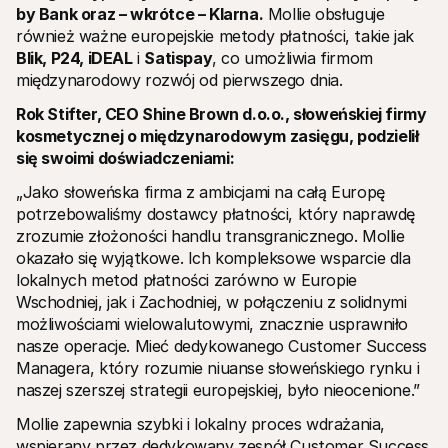
Dla kupujących
by Bank oraz – wkrótce – Klarna.
 Mollie obsługuje 
Dowiedz się, dlaczego Mollie jest na Twoim wyciągu 
również ważne europejskie metody płatności, takie jak 
bankowym
Blik, P24, iDEAL
Dla klientów Mollie
 i 
Satispay
, co umożliwia firmom 
Skontaktuj się z naszym zespołem wsparcia klienta
międzynarodowy rozwój od pierwszego dnia.
Skontaktuj się z działem sprzedaży
Dowiedz się, jak możemy pomóc Twojej firmie
Rok Stifter, CEO Shine Brown d.o.o., słoweńskiej firmy 
kosmetycznej o międzynarodowym zasięgu, podzielił 
się swoimi doświadczeniami:
„Jako słoweńska firma z ambicjami na całą Europę 
potrzebowaliśmy dostawcy płatności, który naprawdę 
zrozumie złożoności handlu transgranicznego. Mollie 
okazało się wyjątkowe. Ich kompleksowe wsparcie dla 
lokalnych metod płatności zarówno w Europie 
Wschodniej, jak i Zachodniej, w połączeniu z solidnymi 
możliwościami wielowalutowymi, znacznie usprawniło 
nasze operacje. Mieć dedykowanego Customer Success 
Managera, który rozumie niuanse słoweńskiego rynku i 
naszej szerszej strategii europejskiej, było nieocenione.”
Mollie zapewnia szybki i lokalny proces wdrażania, 
wspierany przez dedykowany zespół Customer Success 