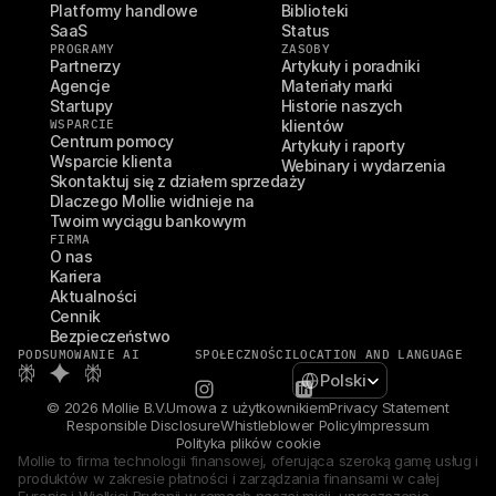
Platformy handlowe
Biblioteki
SaaS
Status
PROGRAMY
ZASOBY
Partnerzy
Artykuły i poradniki
Agencje
Materiały marki
Startupy
Historie naszych 
WSPARCIE
klientów
Centrum pomocy
Artykuły i raporty
Wsparcie klienta
Webinary i wydarzenia
Skontaktuj się z działem sprzedaży
Dlaczego Mollie widnieje na 
Twoim wyciągu bankowym
FIRMA
O nas
Kariera
Aktualności
Cennik
Bezpieczeństwo
PODSUMOWANIE AI
SPOŁECZNOŚCI
LOCATION AND LANGUAGE
Select Language
Polski
© 2026 Mollie B.V.
Umowa z użytkownikiem
Privacy Statement
Responsible Disclosure
Whistleblower Policy
Impressum
Polityka plików cookie
Mollie to firma technologii finansowej, oferująca szeroką gamę usług i 
produktów w zakresie płatności i zarządzania finansami w całej 