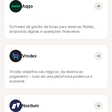
Para compradores
Aqqo
Saiba porque é que a Mollie está no seu extrato bancário
Para clientes Mollie
Contacte a nossa equipa de apoio ao cliente
Contactar o departamento de vendas
Descubra como podemos ajudar o seu negócio
Software de gestão de locais para reservas fluídas, 
propostas digitais e operações financeiras.
Vrodex
Vrodex simplifica seu negócio, da reserva ao 
pagamento – tudo em uma plataforma poderosa e 
acessível. 
Nostium