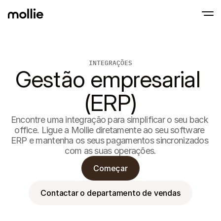
INTEGRAÇÕES
Aceitar pagamentos
Gestão empresarial 
Pagamentos onlin
Tap to Pay on iPhone
Saber mais
Aceite e gira pagame
Aceite pagamentos contactless diretament
Pagamentos prese
(ERP)
Aceite pagamentos co
e dispositivos
Checkout
Encontre uma integração para simplificar o seu back 
Ofereça um checkout 
office. Ligue a Mollie diretamente ao seu software 
para conversão
ERP e mantenha os seus pagamentos sincronizados 
Pagamentos recor
Cobre pagamentos rec
com as suas operações.
de subscrição
Acceptance & Risk
Começar
Previna fraudes e otim
conversão
Sócios
Contactar o departamento de vendas
Para Agências
Para
Descubra o nosso Programa de Sócios de Agência
Explo