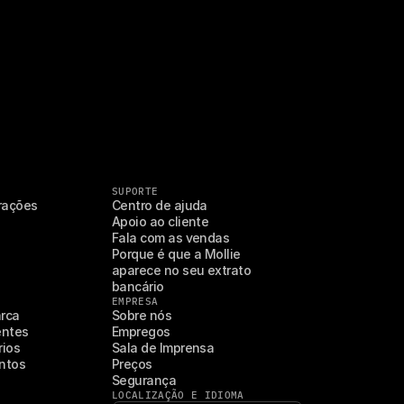
SUPORTE
erações
Centro de ajuda
Apoio ao cliente
Fala com as vendas
Porque é que a Mollie 
aparece no seu extrato 
bancário
EMPRESA
rca
Sobre nós
entes
Empregos
rios
Sala de Imprensa
ntos
Preços
Segurança
LOCALIZAÇÃO E IDIOMA