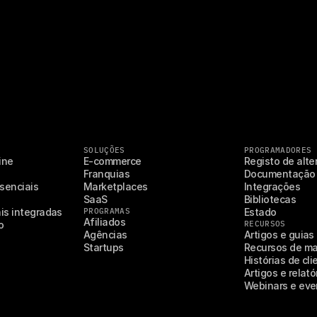
SOLUÇÕES
PROGRAMADORES
ne 
E-commerce
Registo de alt
Franquias
Documentação
enciais 
Marketplaces
Integrações
SaaS
Bibliotecas
is integradas
PROGRAMAS
Estado
Afiliados
o
RECURSOS
Agências
Artigos e guias
Startups
Recursos de ma
Histórias de cli
Artigos e relató
Webinars e eve