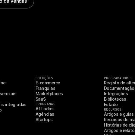
o de vendas
SOLUÇÕES
PROGRAMADORES
ne 
E-commerce
Registo de alt
Franquias
Documentação
enciais 
Marketplaces
Integrações
SaaS
Bibliotecas
is integradas
PROGRAMAS
Estado
Afiliados
o
RECURSOS
Agências
Artigos e guias
Startups
Recursos de ma
Histórias de cli
Artigos e relató