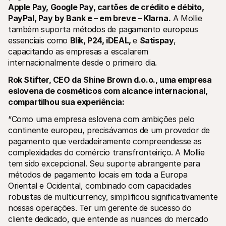
Apple Pay, Google Pay, cartões de crédito e débito, 
Para compradores
Saiba porque é que a Mollie está no seu extrato bancário
PayPal, Pay by Bank e – em breve – Klarna.
 A Mollie 
Para clientes Mollie
também suporta métodos de pagamento europeus 
Contacte a nossa equipa de apoio ao cliente
essenciais como 
Blik, P24, iDEAL, 
e 
Satispay
, 
Contactar o departamento de vendas
capacitando as empresas a escalarem 
Descubra como podemos ajudar o seu negócio
internacionalmente desde o primeiro dia.
Rok Stifter, CEO da Shine Brown d.o.o., uma empresa 
eslovena de cosméticos com alcance internacional, 
compartilhou sua experiência:
“Como uma empresa eslovena com ambições pelo 
continente europeu, precisávamos de um provedor de 
pagamento que verdadeiramente compreendesse as 
complexidades do comércio transfronteiriço. A Mollie 
tem sido excepcional. Seu suporte abrangente para 
métodos de pagamento locais em toda a Europa 
Oriental e Ocidental, combinado com capacidades 
robustas de multicurrency, simplificou significativamente 
nossas operações. Ter um gerente de sucesso do 
cliente dedicado, que entende as nuances do mercado 