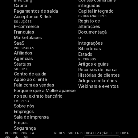
Capital
integradas
Pagamentos de saída
Capital integrado
Acceptance & Risk
PROGRAMADORES
Registo de 
SOLUÇÕES
E-commerce
alterações
Franquias
Documentaçã
Marketplaces
o
SaaS
Integrações
PROGRAMAS
Bibliotecas
Afiliados
Estado
Agências
RECURSOS
Startups
Artigos e guias
SUPORTE
Recursos de marca
Centro de ajuda
Histórias de clientes
Apoio ao cliente
Artigos e relatórios
Fala com as vendas
Webinars e eventos
Porque é que a Mollie aparece 
no seu extrato bancário
EMPRESA
Sobre nós
Empregos
Sala de Imprensa
Preços
Segurança
RESUMO POR IA
REDES SOCIAIS
LOCALIZAÇÃO E IDIOMA
Select Language