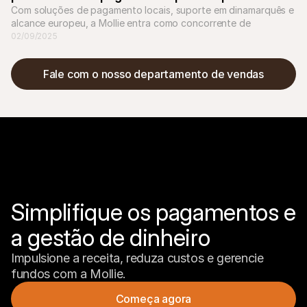
Com soluções de pagamento locais, suporte em dinamarquês e 
alcance europeu, a Mollie entra como concorrente de 
jogadores estabelecidos como a Nets.
02/09/2025
Fale com o nosso departamento de vendas
Simplifique os pagamentos e 
a gestão de dinheiro
Impulsione a receita, reduza custos e gerencie 
fundos com a Mollie.
Começa agora