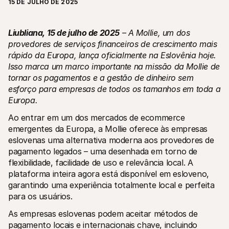
15 DE JULHO DE 2025
Liubliana, 15 de julho de 2025
 – A Mollie, um dos 
provedores de serviços financeiros de crescimento mais 
rápido da Europa, lança oficialmente na Eslovênia hoje. 
Isso marca um marco importante na missão da Mollie de 
Recursos técnicos
Mollie 
tornar os pagamentos e a gestão de dinheiro sem 
Portal de programadores
Docu
esforço para empresas de todos os tamanhos em toda a 
Verifique o estado atual do nosso sistema
Explor
Biblotecas
Esta
Europa.
Integre a Mollie com bibliotecas prontas para usar
Verifi
Comunidade do Discord
Chan
Ao entrar em um dos mercados de ecommerce 
Junte-se à nossa comunidade de programadores
Fique 
emergentes da Europa, a Mollie oferece às empresas 
Sobre a Mollie
Conteú
eslovenas uma alternativa moderna aos provedores de 
Preços
Artig
pagamento legados – uma desenhada em torno de 
Ver os preços
Descu
ajudar
Sobre nós
flexibilidade, facilidade de uso e relevância local. A 
Histó
Saiba mais sobre a nossa história e 
plataforma inteira agora está disponível em esloveno, 
os nossos valores
Veja c
garantindo uma experiência totalmente local e perfeita 
client
Notícias
Docu
Leia as últimas notícias da Mollie
para os usuários.
Descar
Carreiras
docum
Venha trabalhar connosco - 
As empresas eslovenas podem aceitar métodos de 
estamos a contratar!
pagamento locais e internacionais chave, incluindo 
Contactos