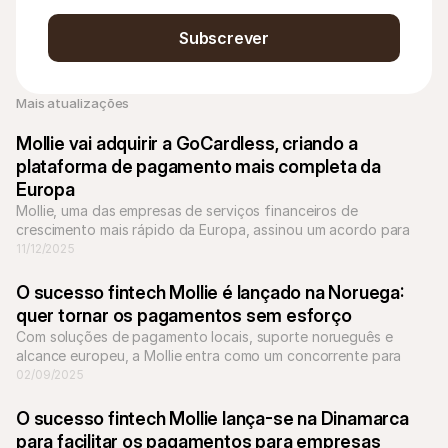
Subscrever
Mais atualizações 
Mollie vai adquirir a GoCardless, criando a 
plataforma de pagamento mais completa da 
Europa
Mollie, uma das empresas de serviços financeiros de 
crescimento mais rápido da Europa, assinou um acordo para 
adquirir a empresa de pagamentos bancários GoCardless.
11/12/2025
O sucesso fintech Mollie é lançado na Noruega: 
quer tornar os pagamentos sem esforço
Com soluções de pagamento locais, suporte norueguês e 
alcance europeu, a Mollie entra como um concorrente para 
jogadores estabelecidos como a Nets.
02/09/2025
O sucesso fintech Mollie lança-se na Dinamarca 
para facilitar os pagamentos para empresas