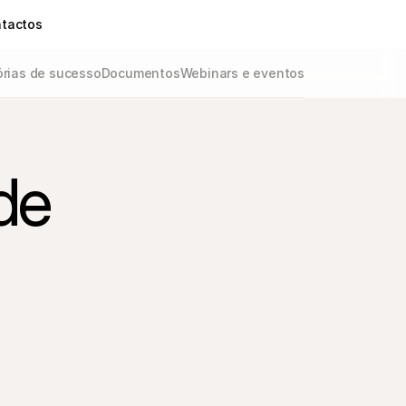
tactos
órias de sucesso
Documentos
Webinars e eventos
e 