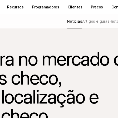
Recursos
Programadores
Clientes
Preços
Con
Notícias
Artigos e guias
Hist
tra no mercado d
 checo, 
localização e 
 checo.