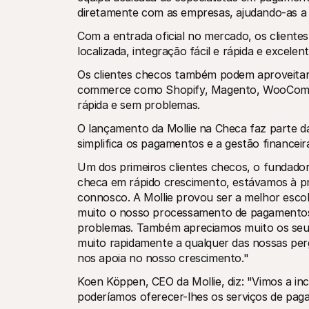
diretamente com as empresas, ajudando-as 
Com a entrada oficial no mercado, os client
localizada, integração fácil e rápida e excele
Os clientes checos também podem aproveitar a
commerce como Shopify, Magento, WooComm
rápida e sem problemas.
O lançamento da Mollie na Checa faz parte da
simplifica os pagamentos e a gestão financei
Um dos primeiros clientes checos, o fundado
checa em rápido crescimento, estávamos à p
connosco. A Mollie provou ser a melhor escolha
muito o nosso processamento de pagamentos
problemas. Também apreciamos muito os seus
muito rapidamente a qualquer das nossas perg
nos apoia no nosso crescimento."
Koen Köppen, CEO da Mollie, diz: "Vimos a i
poderíamos oferecer-lhes os serviços de pag