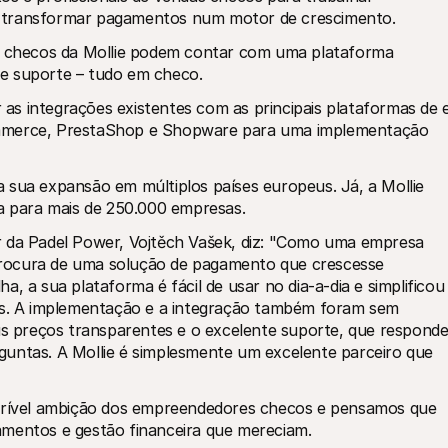
a transformar pagamentos num motor de crescimento.
es checos da Mollie podem contar com uma plataforma 
nte suporte – tudo em checo.
s integrações existentes com as principais plataformas de 
erce, PrestaShop e Shopware para uma implementação 
 sua expansão em múltiplos países europeus. Já, a Mollie 
ra para mais de 250.000 empresas.
r da Padel Power, Vojtěch Vašek, diz: "Como uma empresa 
rocura de uma solução de pagamento que crescesse 
, a sua plataforma é fácil de usar no dia-a-dia e simplificou 
. A implementação e a integração também foram sem 
 preços transparentes e o excelente suporte, que responde
untas. A Mollie é simplesmente um excelente parceiro que 
ncrível ambição dos empreendedores checos e pensamos que 
amentos e gestão financeira que mereciam.