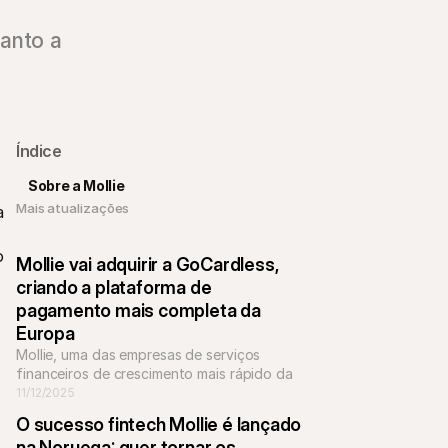
uanto a
Índice
Sobre a Mollie
Mais atualizações 
 
 
Mollie vai adquirir a GoCardless, 
criando a plataforma de 
pagamento mais completa da 
Europa
Mollie, uma das empresas de serviços 
financeiros de crescimento mais rápido da 
Europa, assinou um acordo para adquirir a 
11/12/2025
empresa de pagamentos bancários 
O sucesso fintech Mollie é lançado 
GoCardless.
na Noruega: quer tornar os 