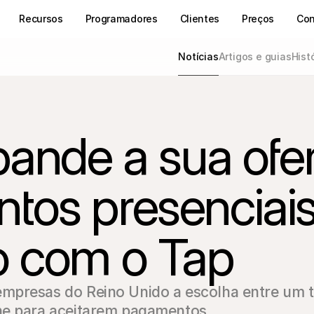
Recursos
Programadores
Clientes
Preços
Con
Notícias
Artigos e guias
Hist
pande a sua ofer
os presenciais
o com o Tap
mpresas do Reino Unido a escolha entre um t
ne para aceitarem pagamentos.