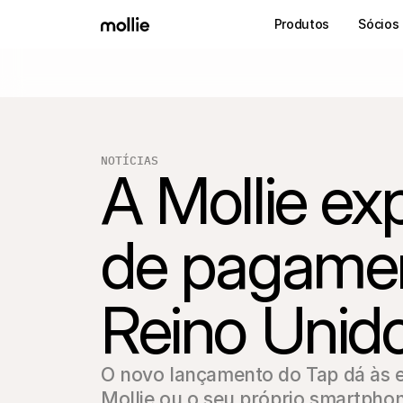
Produtos
Sócios
NOTÍCIAS
A Mollie ex
de pagament
Reino Unid
O novo lançamento do Tap dá às e
Mollie ou o seu próprio smartpho