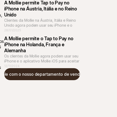
A Mollie permite Tap to Pay no 
de forma mais eficiente
iPhone na Áustria, Itália e no Reino 
Unido
, 
Clientes da Mollie na Áustria, Itália e Reino 
Unido agora podem usar seu iPhone e o 
app Mollie iOS para aceitar pagamentos 
28/01/2025
sem contato, sem precisar comprar ou 
A Mollie permite o Tap to Pay no 
gerenciar hardware adicional.
os 
iPhone na Holanda, França e 
 
Alemanha
Os clientes da Mollie agora podem usar seu 
iPhone e o aplicativo Mollie iOS para aceitar 
pagamentos contactless sem a necessidade 
12/11/2024
 
de comprar ou gerenciar hardware adicional
Fale com o nosso departamento de vendas