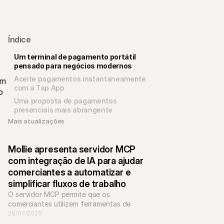
Índice
Um terminal de pagamento portátil 
pensado para negócios modernos
Aceite pagamentos instantaneamente 
m 
com a Tap App
 
Uma proposta de pagamentos 
presenciais mais abrangente
Mais atualizações 
Mollie apresenta servidor MCP 
com integração de IA para ajudar 
comerciantes a automatizar e 
simplificar fluxos de trabalho
O servidor MCP permite que os 
comerciantes utilizem ferramentas de 
inteligência artificial para integrar os 
28/07/2025
produtos Mollie e gerir fluxos de trabalho 