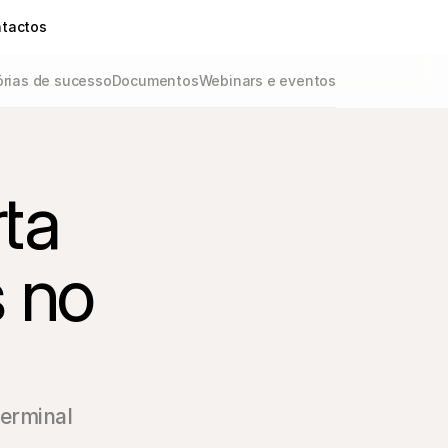
tactos
órias de sucesso
Documentos
Webinars e eventos
ta 
 no 
erminal