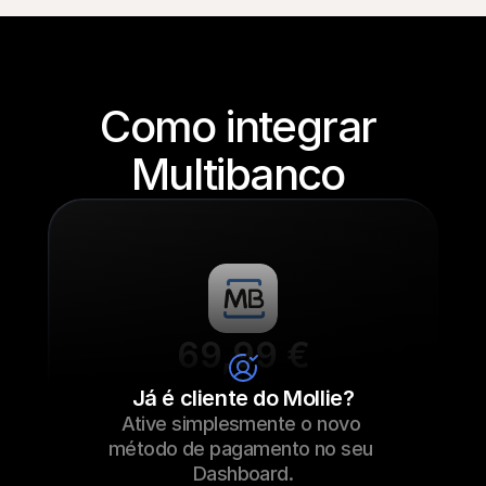
Como integrar 
Multibanco 
69,99 €
Atacadores de sapatilhas
Já é cliente do Mollie?
Ative simplesmente o novo 
69,99 €
Atacadores de sapatilhas
23/09/2022 17:29
método de pagamento no seu 
Pago
Dashboard.