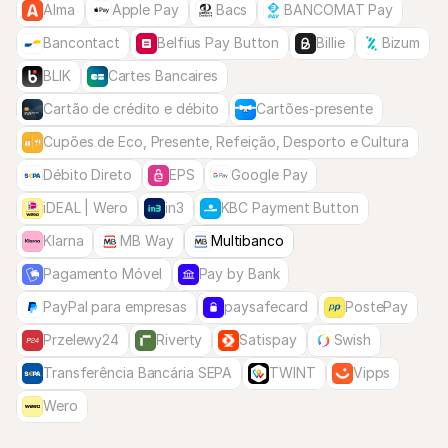
Alma
Apple Pay
Bacs
BANCOMAT Pay
Bancontact
Belfius Pay Button
Billie
Bizum
BLIK
Cartes Bancaires
Cartão de crédito e débito
Cartões-presente
Cupões de Eco, Presente, Refeição, Desporto e Cultura
Débito Direto
EPS
Google Pay
iDEAL | Wero
in3
KBC Payment Button
Klarna
MB Way
Multibanco
Pagamento Móvel
Pay by Bank
PayPal para empresas
paysafecard
PostePay
Przelewy24
Riverty
Satispay
Swish
Transferência Bancária SEPA
TWINT
Vipps
Wero