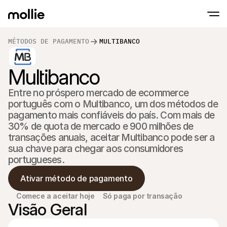
MÉTODOS DE PAGAMENTO
MULTIBANCO
Aceitar pagamentos
Multibanco
Pagamentos onlin
Tap to Pay on iPhone
Saber mais
Aceite e gira pagame
Aceite pagamentos contactless diretament
Entre no próspero mercado de ecommerce 
Pagamentos prese
Aceite pagamentos co
português com o Multibanco, um dos métodos de 
e dispositivos
pagamento mais confiáveis do país. Com mais de 
Checkout
30% de quota de mercado e 900 milhões de 
Ofereça um checkout 
para conversão
transações anuais, aceitar Multibanco pode ser a 
Pagamentos recor
sua chave para chegar aos consumidores 
Cobre pagamentos rec
de subscrição
Acceptance & Risk
Ativar método de pagamento
Previna fraudes e otim
conversão
Sócios
Comece a aceitar hoje
Só paga por transação
Para Agências
Para
Visão Geral
Descubra o nosso Programa de Sócios de Agência
Explo