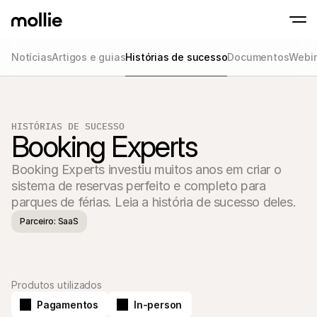
Notícias
Artigos e guias
Histórias de sucesso
Documentos
Webin
Aceitar pagamentos
Pagamentos onlin
Tap to Pay on iPhone
Saber mais
Aceite e gira pagame
Aceite pagamentos contactless diretament
HISTÓRIAS DE SUCESSO
Pagamentos prese
Booking Experts
Aceite pagamentos co
e dispositivos
Checkout
Booking Experts investiu muitos anos em criar o 
Ofereça um checkout 
sistema de reservas perfeito e completo para 
para conversão
Pagamentos recor
parques de férias. Leia a história de sucesso deles.
Cobre pagamentos rec
Parceiro: SaaS
de subscrição
Acceptance & Risk
Previna fraudes e otim
conversão
Sócios
Para Agências
Para
Produtos utilizados
Descubra o nosso Programa de Sócios de Agência
Explo
Pagamentos
In-person