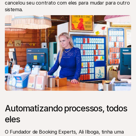
cancelou seu contrato com eles para mudar para outro 
Para compradores
sistema.
Saiba porque é que a Mollie está no seu extrato bancário
Para clientes Mollie
Contacte a nossa equipa de apoio ao cliente
Contactar o departamento de vendas
Descubra como podemos ajudar o seu negócio
Automatizando processos, todos 
eles
O Fundador de Booking Experts, Ali Ilboga, tinha uma 