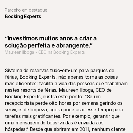
Parceiro em destaque
Booking Experts
“Investimos muitos anos a criar a 
Recursos técnicos
Mollie 
solução perfeita e abrangente.”
Portal de programadores
Docu
Maureen Ilboga - CEO na Booking Experts
Verifique o estado atual do nosso sistema
Explor
Biblotecas
Esta
Integre a Mollie com bibliotecas prontas para usar
Verifi
Comunidade do Discord
Chan
Sistema de reservas tudo-em-um para parques de 
Junte-se à nossa comunidade de programadores
Fique 
férias, 
Booking Experts
, não apenas torna as coisas 
Sobre a Mollie
Conteú
Preços
Artig
mais eficientes: facilita a vida das pessoas que trabalham 
Ver os preços
Descu
nestes resorts de férias. Maureen Ilboga, CEO de 
ajudar
Sobre nós
Booking Experts, ilustra este ponto: “Se um 
Histó
Saiba mais sobre a nossa história e 
recepcionista perde oito horas por semana gerindo os 
os nossos valores
Veja c
client
Notícias
serviços de limpeza, agora pode usar esse tempo para 
Docu
Leia as últimas notícias da Mollie
tarefas mais gratificantes. Por exemplo, garantir que 
Descar
Carreiras
docum
uma mensagem de boas-vindas é enviada aos 
Venha trabalhar connosco - 
estamos a contratar!
hóspedes.” Desde que abriram em 2011, nenhum cliente 
Contactos