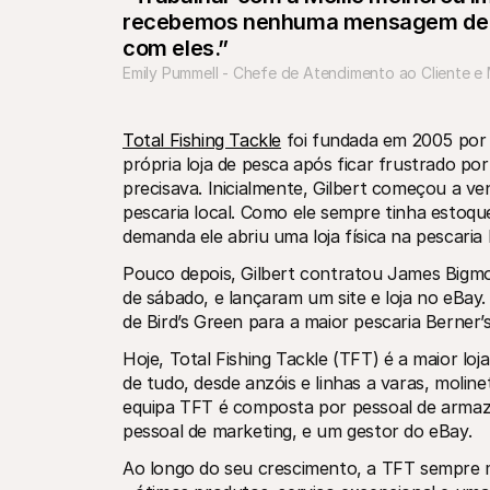
recebemos nenhuma mensagem de r
com eles.”
Emily Pummell - Chefe de Atendimento ao Cliente e M
Total Fishing Tackle
 foi fundada em 2005 por 
própria loja de pesca após ficar frustrado p
precisava. Inicialmente, Gilbert começou a 
pescaria local. Como ele sempre tinha estoque
demanda ele abriu uma loja física na pescaria l
Pouco depois, Gilbert contratou James Bigmo
de sábado, e lançaram um site e loja no eBay
de Bird’s Green para a maior pescaria Berner’s
Hoje, Total Fishing Tackle (TFT) é a maior lo
de tudo, desde anzóis e linhas a varas, moline
equipa TFT é composta por pessoal de armazém
pessoal de marketing, e um gestor do eBay.
Ao longo do seu crescimento, a TFT sempre 