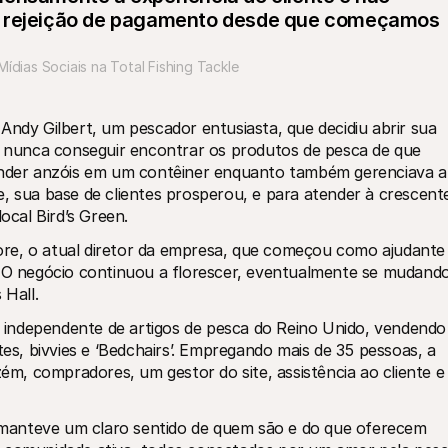
ejeição de pagamento desde que começamos 
ídias Sociais na Total Fishing Tackle
Andy Gilbert, um pescador entusiasta, que decidiu abrir sua 
or nunca conseguir encontrar os produtos de pesca de que 
vender anzóis em um contêiner enquanto também gerenciava a 
, sua base de clientes prosperou, e para atender à crescente
ocal Bird’s Green.
re, o atual diretor da empresa, que começou como ajudante 
. O negócio continuou a florescer, eventualmente se mudando
 Hall.
ja independente de artigos de pesca do Reino Unido, vendendo 
tes, bivvies e ‘Bedchairs’. Empregando mais de 35 pessoas, a 
, compradores, um gestor do site, assistência ao cliente e 
manteve um claro sentido de quem são e do que oferecem 