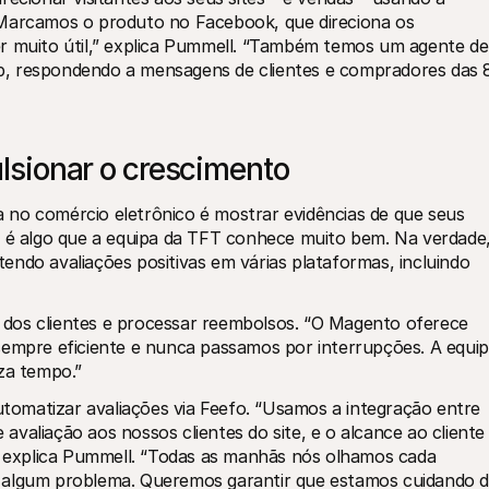
“Marcamos o produto no Facebook, que direciona os 
r muito útil,” explica Pummell. “Também temos um agente de 
p, respondendo a mensagens de clientes e compradores das 8
sionar o crescimento
no comércio eletrônico é mostrar evidências de que seus 
o é algo que a equipa da TFT conhece muito bem. Na verdade,
ndo avaliações positivas em várias plataformas, incluindo 
 dos clientes e processar reembolsos. “O Magento oferece 
sempre eficiente e nunca passamos por interrupções. A equip
iza tempo.”
omatizar avaliações via Feefo. “Usamos a integração entre 
valiação aos nossos clientes do site, e o alcance ao cliente 
,” explica Pummell. “Todas as manhãs nós olhamos cada 
 algum problema. Queremos garantir que estamos cuidando d