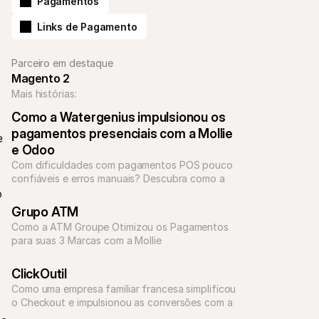
Pagamentos
Links de Pagamento
Parceiro em destaque
Magento 2
Mais histórias:
Como a Watergenius impulsionou os 
pagamentos presenciais com a Mollie 
 
e Odoo
Com dificuldades com pagamentos POS pouco 
confiáveis e erros manuais? Descubra como a 
Watergenius resolveu esses desafios com a 
 
Grupo ATM 
Como a ATM Groupe Otimizou os Pagamentos 
para suas 3 Marcas com a Mollie
ClickOutil
Como uma empresa familiar francesa simplificou 
o Checkout e impulsionou as conversões com a 