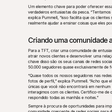
Um elemento chave para poder oferecer essa e
verdadeiros entusiastas da pesca. “Tentamos
explica Pummell, “isso facilita que os cliente
realmente ajudar a ensinar coisas que eles p
Criando uma comunidade a
Para a TFT, criar uma comunidade de entusia
atrair novos clientes e desenvolver uma rela
chave disso são os seus canais de redes sociai
50.000 seguidores quase exclusivamente de f
“Quase todos os nossos seguidores nas redes
fotos de perfil,” explica Pummell. “Acho que
únicas que você não encontrará em nenhum o
interagimos com os clientes. Certifico-me d
respondido todas as manhãs e noites.”
Sempre à procura de oportunidades para impu
comunidade crescente de redes sociais para dir