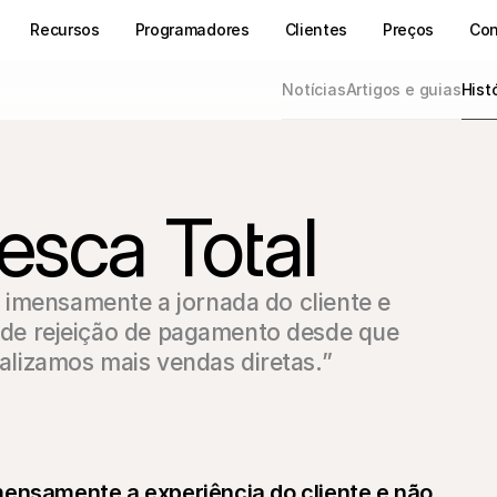
Recursos
Programadores
Clientes
Preços
Con
Notícias
Artigos e guias
Hist
esca Total
imensamente a jornada do cliente e 
e rejeição de pagamento desde que 
izamos mais vendas diretas.”
ensamente a experiência do cliente e não 