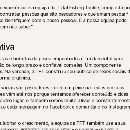
xperiência é a equipa da Total Fishing Tackle, composta por
 contratar pessoas que são pescadores e que amam pescar,” 
s se identifiquem com o nosso pessoal. E a nossa equipa pode 
odem não saber.”
tiva
stas e hobistas da pesca empenhados é fundamental para 
ção de longo prazo e confiável com eles. Um componente 
s. Na verdade, a TFT construiu seu público de redes sociais d
orma orgânica.
 sociais são pescadores – com um peixe nas mãos em suas 
 eles vêm até nós porque tentamos oferecer conteúdo e dicas 
utro lugar, e também somos muito ativos e constantemente
e que cada mensagem no Facebook e comentário no Instagram 
lsionar o crescimento, a equipa da TFT também usa a sua 
ecionar visitantes aos seus sites – e vendas – usando a 