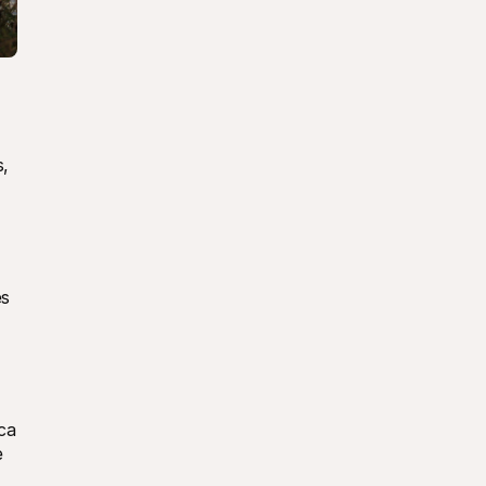
, 
s 
a 
 