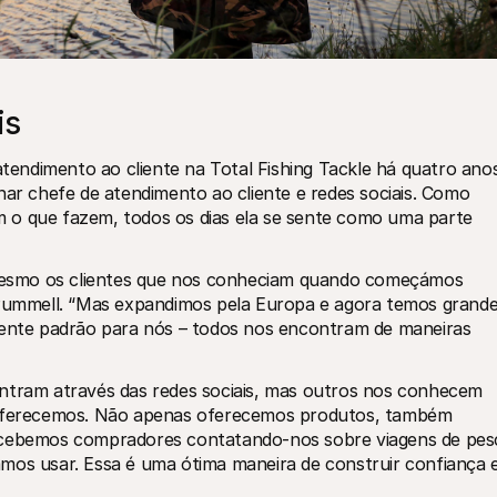
is
ndimento ao cliente na Total Fishing Tackle há quatro anos
nar chefe de atendimento ao cliente e redes sociais. Como 
 o que fazem, todos os dias ela se sente como uma parte 
o mesmo os clientes que nos conheciam quando começámos 
 Pummell. “Mas expandimos pela Europa e agora temos grande
iente padrão para nós – todos nos encontram de maneiras 
ntram através das redes sociais, mas outros nos conhecem 
e oferecemos. Não apenas oferecemos produtos, também 
recebemos compradores contatando-nos sobre viagens de pesc
mos usar. Essa é uma ótima maneira de construir confiança e