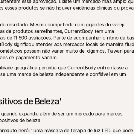
e sustentam essa aprovação. Existe um mercado mais amplo que
s esses produtos se não houver evidências clínicas ou provas
ado resultado. Mesmo competindo com gigantes do varejo 
as de produtos semelhantes‚ CurrentBody tem uma 
mais de 11‚500 avaliações. Parte de acompanhar o ritmo da bas
tBody significou atender aos mercados locais de maneira fluida
omésticos possam não variar muito de‚ digamos‚ Taiwan para 
ções de pagamento variam.
lidade geográfica permitiu que CurrentBody enfrentasse a 
se uma marca de beleza independente e confiável em um 
itivos de Beleza'
quando expandiu além de ser um mercado para marcas 
positivos de beleza.
oduto herói:' uma máscara de terapia de luz LED‚ que pode 