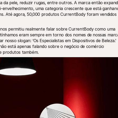
a da pele‚ reduzir rugas‚ entre outros. A marca então expandi
ti-envelhecimento‚ uma categoria crescente que está ganhand
ns. Até agora‚ 50‚000 produtos CurrentBody foram vendidos 
 'nos permitiu realmente falar sobre CurrentBody como uma 
ue tínhamos eram sempre em torno dos nomes de nossas marca
zar nosso slogan: ‘Os Especialistas em Dispositivos de Beleza.' 
não está apenas falando sobre o negócio de comércio 
 de produtos também.