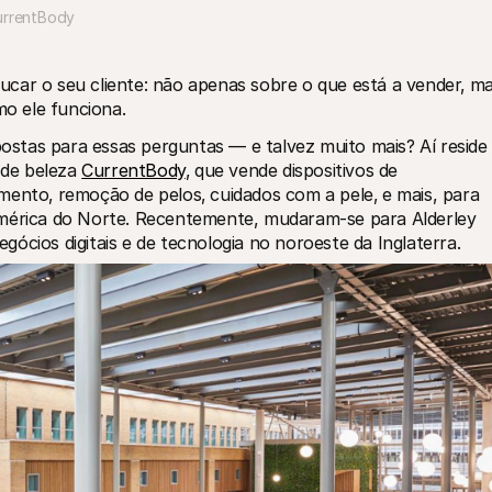
urrentBody
car o seu cliente: não apenas sobre o que está a vender‚ ma
o ele funciona. 
postas para essas perguntas — e talvez muito mais? Aí reside 
 de beleza 
CurrentBody
‚ que vende dispositivos de 
mento‚ remoção de pelos‚ cuidados com a pele‚ e mais, para 
América do Norte. Recentemente, mudaram-se para Alderley 
ócios digitais e de tecnologia no noroeste da Inglaterra.