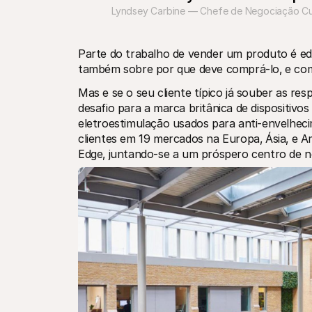
Lyndsey Carbine — Chefe de Negociação C
Parte do trabalho de vender um produto é edu
também sobre por que deve comprá-lo‚ e com
Mas e se o seu cliente típico já souber as res
desafio para a marca britânica de dispositivos
eletroestimulação usados para anti-envelheci
clientes em 19 mercados na Europa‚ Ásia‚ e 
Edge‚ juntando-se a um próspero centro de neg