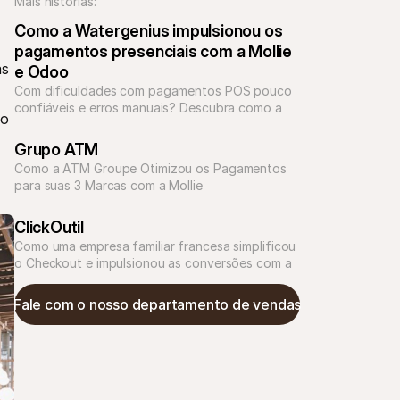
Mais histórias:
Como a Watergenius impulsionou os 
pagamentos presenciais com a Mollie 
s 
e Odoo
Com dificuldades com pagamentos POS pouco 
confiáveis e erros manuais? Descubra como a 
o 
Watergenius resolveu esses desafios com a 
Grupo ATM 
Como a ATM Groupe Otimizou os Pagamentos 
para suas 3 Marcas com a Mollie
ClickOutil
Como uma empresa familiar francesa simplificou 
o Checkout e impulsionou as conversões com a 
Fale com o nosso departamento de vendas