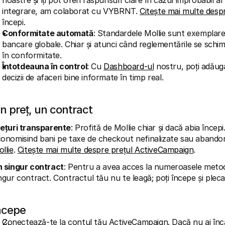
noastre și îți pot oferi răspunsuri clare în cazul improbabil 
integrare, am colaborat cu VYBRNT. 
Citește mai multe des
începi.
Conformitate automată
: Standardele Mollie sunt exemplare
bancare globale. Chiar și atunci când reglementările se schimb
în conformitate.
Întotdeauna în control
: Cu 
Dashboard-ul
 nostru, poți adăuga
decizii de afaceri bine informate în timp real.
n preț, un contract
ețuri transparente
: Profită de Mollie chiar și dacă abia începi
onomisind bani pe taxe de checkout nefinalizate sau abandon
llie
. 
Citește mai multe despre prețul ActiveCampaign
.
 singur contract
: Pentru a avea acces la numeroasele metode 
ngur contract. Contractul tău nu te leagă; poți începe și pleca
ncepe
Conectează-te la contul tău ActiveCampaign. Dacă nu ai înc