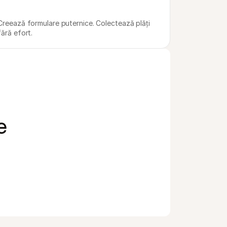
Creează formulare puternice. Colectează plăți 
fără efort.
e