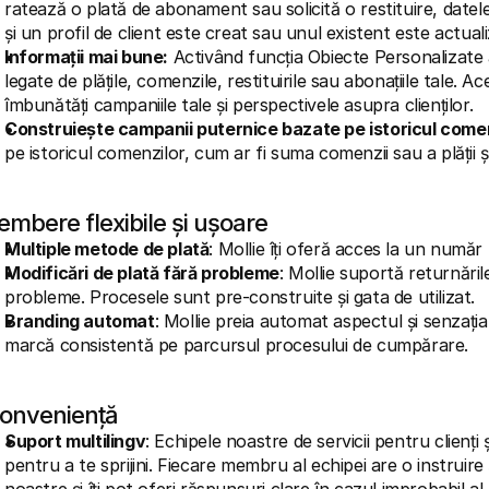
ratează o plată de abonament sau solicită o restituire, dat
și un profil de client este creat sau unul existent este actuali
Informații mai bune:
 Activând funcția Obiecte Personalizate 
legate de plățile, comenzile, restituirile sau abonațiile tale. Ac
îmbunătăți campaniile tale și perspectivele asupra clienților.
Construiește campanii puternice bazate pe istoricul comenzi
pe istoricul comenzilor, cum ar fi suma comenzii sau a plății și
embere flexibile și ușoare
Multiple metode de plată
: Mollie îți oferă acces la un numă
Modificări de plată fără probleme
: Mollie suportă returnările
probleme. Procesele sunt pre-construite și gata de utilizat.
Branding automat
: Mollie preia automat aspectul și senzați
marcă consistentă pe parcursul procesului de cumpărare.
onveniență
Suport multilingv
: Echipele noastre de servicii pentru clienți 
pentru a te sprijini. Fiecare membru al echipei are o instruire