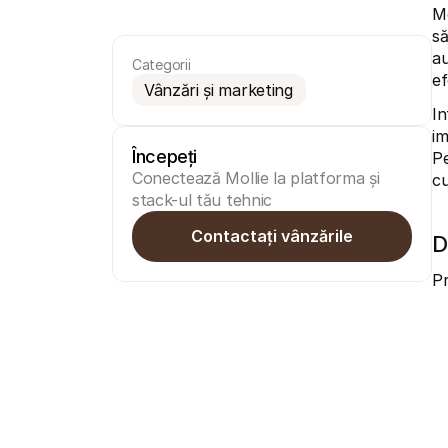
Mo
să
au
Categorii
ef
Vânzări și marketing
In
im
Începeți
Pe
Conectează Mollie la platforma și 
cu
stack-ul tău tehnic
Contactați vânzările
D
Pr