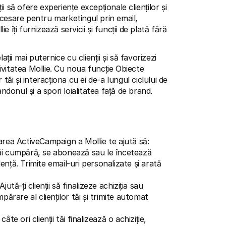
să ofere experiențe excepționale clienților și 
cesare pentru marketingul prin email, 
ți furnizează servicii și funcții de plată fără 
ii mai puternice cu clienții și să favorizezi 
vitatea Mollie. Cu noua funcție Obiecte 
 tăi și interacționa cu ei de-a lungul ciclului de 
onul și a spori loialitatea față de brand.
grarea ActiveCampaign a Mollie te ajută să:
 tăi cumpără, se abonează sau le încetează 
ență. Trimite email-uri personalizate și arată 
 Ajută-ți clienții să finalizeze achiziția sau 
rare al clienților tăi și trimite automat 
 câte ori clienții tăi finalizează o achiziție, 