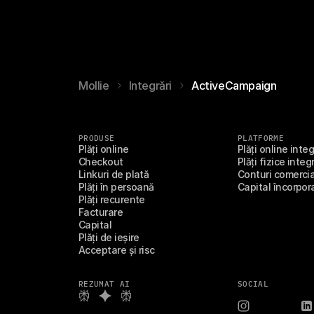
Mollie
Integrări
ActiveCampaign
PRODUSE
PLATFORME
Plăți online
Plăți online inte
Checkout
Plăți fizice integ
Linkuri de plată
Conturi comercia
Plăți în persoană
Capital încorpor
Plăți recurente
Facturare
Capital
Plăți de ieșire
Acceptare și risc
REZUMAT AI
SOCIAL