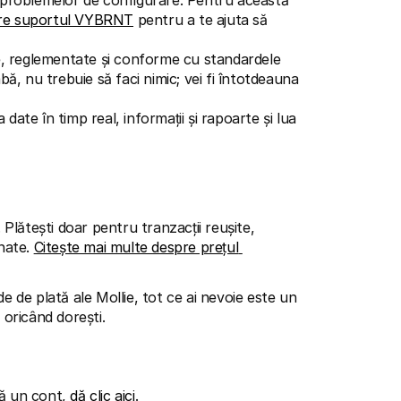
al problemelor de configurare. Pentru această 
pre suportul VYBRNT
 pentru a te ajuta să 
, reglementate și conforme cu standardele 
ă, nu trebuie să faci nimic; vei fi întotdeauna 
 date în timp real, informații și rapoarte și lua 
. Plătești doar pentru tranzacții reușite, 
ate. 
Citește mai multe despre prețul 
de plată ale Mollie, tot ce ai nevoie este un 
 oricând dorești.
ă un cont, 
dă clic aici
.