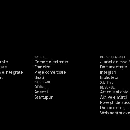
SOLUȚII
DEZVOLTATORI
grate
Comerț electronic
Jurnal de modif
rate
Francize
Documentație
le integrate
Piețe comerciale
Integrări
at
SaaS
Biblioteci
PROGRAME
Status
Afiliați
RESURSE
Agenții
Articole și ghidu
Startupuri
Activele mărcii
Povești de succe
Documente și r
Webinarii și ev