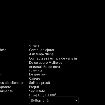
SUPORT
icări
Centru de ajutor
Asistență clienți
Contactează echipa de vânzări
De ce apare Mollie pe 
extrasul tău de cont
COMPANIE
ri
Despre noi
Cariere
s ale clienților
Sală de presă
apoarte
Prețuri
enimente
Securitate
LOCAȚIE ȘI LIMBĂ
Select Language
Română