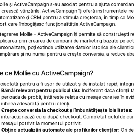
llie și ActiveCampaign s-au asociat pentru a ajuta comercianții 
 crească vânzările. ActiveCampaign îți oferă instrumentele ne
tomatizare și CRM pentru a stimula creșterea, în timp ce Mollie î
ort care îmbogățesc funcționalitățile ActiveCampaign.
tegrarea Mollie – ActiveCampaign îți permite să construiești relaț
plicarea prin crearea de campanii de marketing bazate pe acti
rsonalizate, poți extinde utilizarea datelor istorice ale clienților
mpărare și nu numai pentru a crește conversia, a reduce aband
e ce Mollie cu ActiveCampaign?
oiectată pentru a fi ușor de utilizat și de instalat rapid, inte
Rămâi relevant pentru publicul tău:
 Indiferent dacă clienții
perioada de probă, întărește relația cu mesaje care ies în evid
iubirea adevărată pentru clienți.
Crește conversia la checkout și îmbunătățește loialitatea:
interacționează cu ei după checkout. Completat ciclul de cumpă
mesajul potrivit la momentul potrivit.
Obține actualizări automate ale profilurilor clienților:
 Ori de