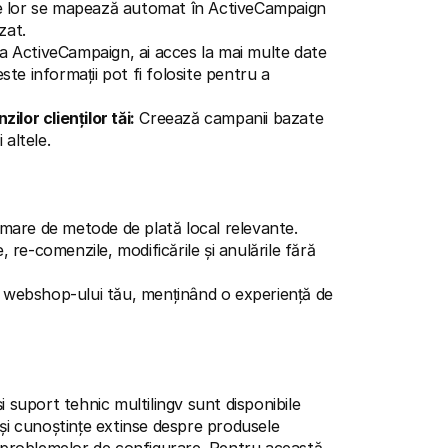
ele lor se mapează automat în ActiveCampaign 
zat.
a ActiveCampaign, ai acces la mai multe date 
este informații pot fi folosite pentru a 
lor clienților tăi:
 Creează campanii bazate 
 altele.
r mare de metode de plată local relevante.
, re-comenzile, modificările și anulările fără 
a webshop-ului tău, menținând o experiență de 
și suport tehnic multilingv sunt disponibile 
 și cunoștințe extinse despre produsele 