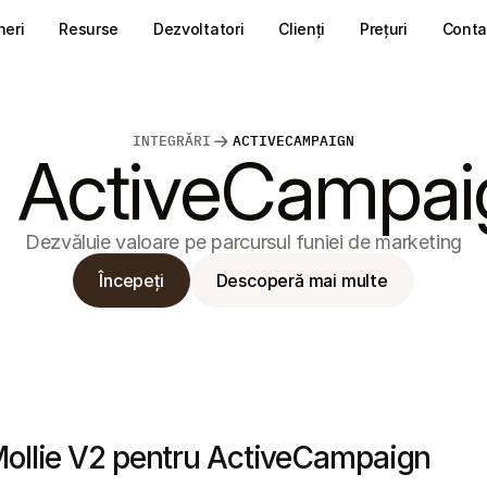
neri
Resurse
Dezvoltatori
Clienți
Prețuri
Conta
INTEGRĂRI
ACTIVECAMPAIGN
ActiveCampai
Dezvăluie valoare pe parcursul funiei de marketing
Începeți
Descoperă mai multe
ollie V2 pentru ActiveCampaign