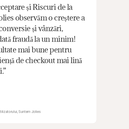
eptare și Riscuri de la 
olies observăm o creștere a 
conversie și vânzări, 
tă fraudă la un minim! 
ultate mai bune pentru 
iență de checkout mai lină 
i.”
ilizatorului, Suntem Jolies