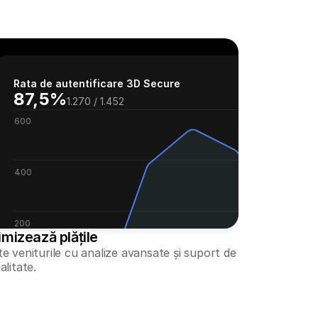
Rata de autentificare 3D Secure
87,5%
1.270 / 1.452
600
400
200
mizează plățile
e veniturile cu analize avansate și suport de 
alitate.
200