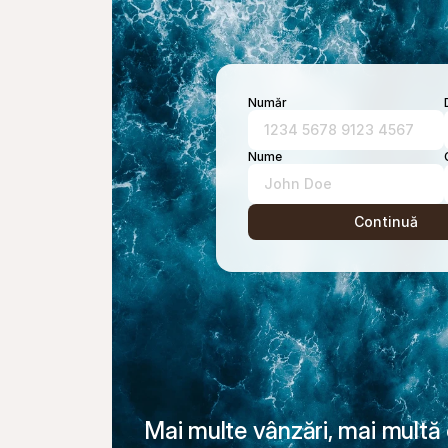
Număr
1234 5678 9123 4567
Nume
John Doe
Continuă
Mai multe vânzări, mai multă 