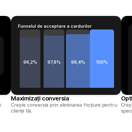
Funnelul de acceptare a cardurilor
96,2%
97,8%
98,4%
100%
Maximizați conversia
Opti
 
Crește conversia prin eliminarea fricțiunii pentru 
Creșt
clienții tăi.
speci