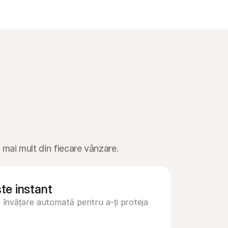
200
mai mult din fiecare vânzare. 

ște instant
 învățare automată pentru a-ți proteja 