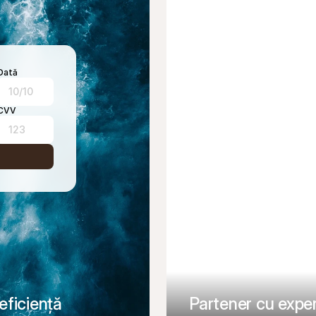
Dată
10/10
CVV
123
eficiență
Partener cu exper