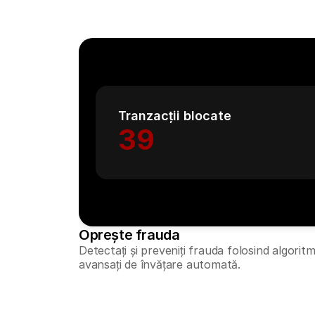
Tranzacții blocate
39
Oprește frauda
Detectați și preveniți frauda folosind algoritmi
avansați de învățare automată.