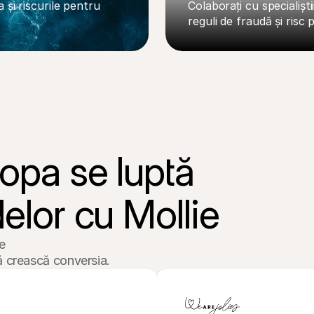
 și riscurile pentru 
Colaborați cu specialișt
reguli de fraudă și ris
opa se luptă 
elor cu Mollie
 

ă crească conversia.