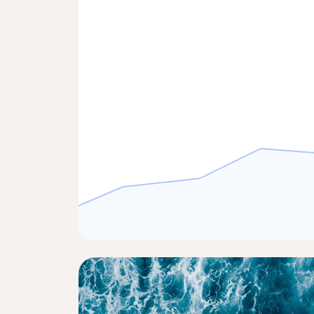
mypayment@…com
*** **
mypayment@…com
*** **