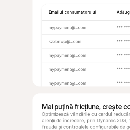
Emailul consumatorului
Adăug
mypayment@…com
*** **
kzxbnwp@…com
*** **
mypayment@…com
*** **
mypayment@…com
*** **
mypayment@…com
*** **
mypayment@…com
*** **
Mai puțină fricțiune, crește c
mypayment@…com
*** **
Optimizează vânzările cu cardul reducân
clienții de încredere, prin Dynamic 3DS, f
mypayment@…com
*** **
fraudei și controalele configurabile de ge