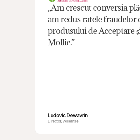
„Am crescut conversia plăț
am redus ratele fraudelor d
produsului de Acceptare și 
Mollie.”
Ludovic Dewavrin
Director, Willemse