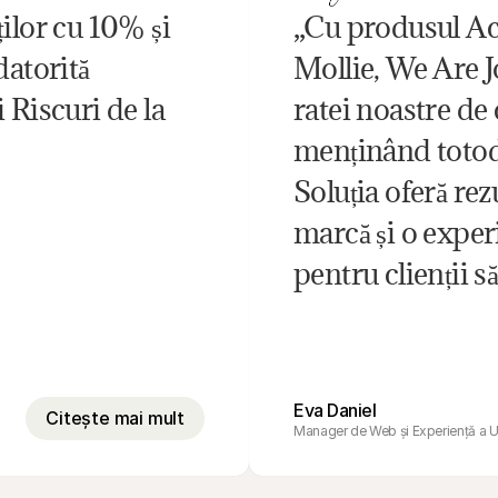
ilor cu 10% și 
„Cu produsul Acc
atorită 
Mollie, We Are J
Riscuri de la 
ratei noastre de 
menținând totoda
Soluția oferă rez
marcă și o exper
pentru clienții să
Eva Daniel
Citește mai mult
Manager de Web și Experiență a Ut