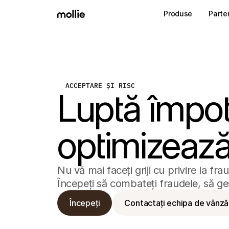
Produse
Parte
ACCEPTARE ȘI RISC
Luptă împotr
optimizează
Nu vă mai faceți griji cu privire la frau
Începeți să combateți fraudele, să gesti
Începeți
Contactați echipa de vânză