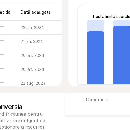
at de
Dată adăugată
Peste limita scorulu
***
22 ian. 2024
***
21 ian. 2024
***
20 ian. 2024
***
20 ian. 2024
***
22 aug. 2023
***
22 aug. 2023
Companie
onversia
***
22 aug. 2023
d fricțiunea pentru 
Rata de autentificare 3D 
iltrarea inteligentă a 
87,5%
1.270 / 1.452
***
22 aug. 2023
stionare a riscurilor.