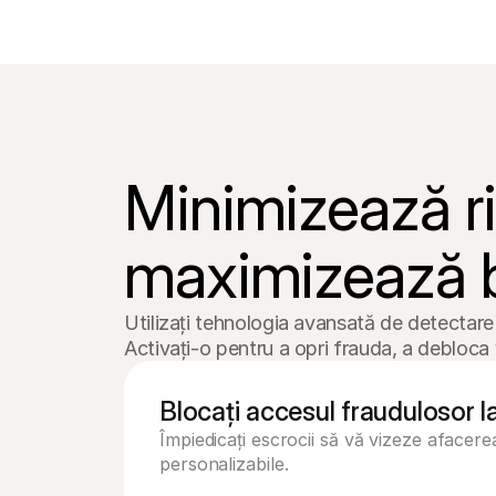
Minimizează ris
maximizează b
Utilizați tehnologia avansată de detectare 
Activați-o pentru a opri frauda, a debloca v
Blocați accesul fraudulosor l
Împiedicați escrocii să vă vizeze afacerea
personalizabile.