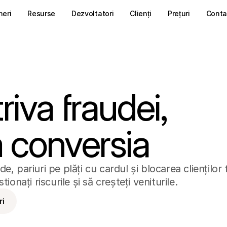
neri
Resurse
Dezvoltatori
Clienți
Prețuri
Conta
iva fraudei, 
 conversia
de, pariuri pe plăți cu cardul și blocarea clienților f
onați riscurile și să creșteți veniturile.
ri