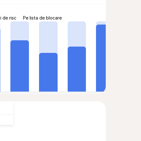
i de risc
Pe lista de blocare
Secure