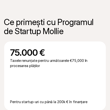
Pentru cumpărători
Aflați de ce Mollie apare pe extrasul dvs. bancar
Pentru clienții Mollie
Contactați echipa noastră de suport pentru clienți
Contactați echipa de vânzări
Ce primești cu Programul 
Descoperiți cum vă putem ajuta afacerea
de Startup Mollie
75.000 €
Taxele renunțate pentru următoarele €75,000 în 
procesarea plăților
Pentru startup-uri cu până la 200k € în finanțare