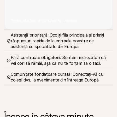
Pentru startup-uri cu €2m+ în finanțare
Asistență prioritară: Ocoliți fila principală și primiți 
răspunsuri rapide de la echipele noastre de 
asistență de specialitate din Europa.
Fără contracte obligatorii: Suntem încrezători că 
vei dori să rămâi, așa că nu te forțăm să o faci.
Comunitate fondatoare curată: Conectați-vă cu 
colegii dvs. la evenimente din întreaga Europă.
Începe în câteva minute