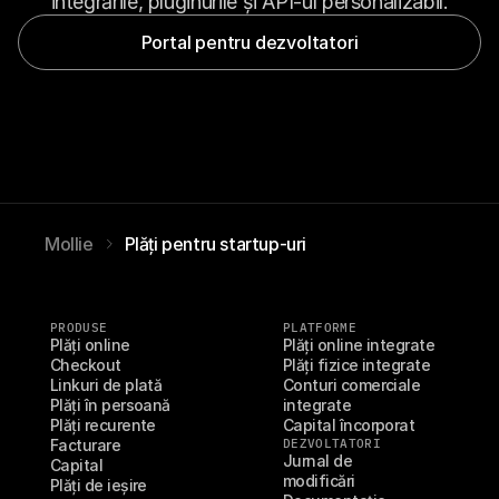
integrările, pluginurile și API-ul personalizabil.
Portal pentru dezvoltatori
Mollie
Plăți pentru startup-uri
PRODUSE
PLATFORME
Plăți online
Plăți online integrate
Checkout
Plăți fizice integrate
Linkuri de plată
Conturi comerciale 
Plăți în persoană
integrate
Plăți recurente
Capital încorporat
Facturare
DEZVOLTATORI
Jurnal de 
Capital
modificări
Plăți de ieșire