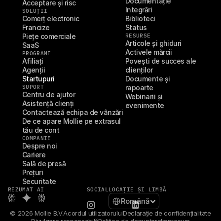
Documentație
Acceptare și risc
Integrări
SOLUȚII
Comerț electronic
Biblioteci
Francize
Status
Piețe comerciale
RESURSE
Articole și ghiduri
SaaS
Activele mărcii
PROGRAME
Afiliați
Povești de succes ale 
Agenții
clienților
Startupuri
Documente și 
SUPORT
rapoarte
Centru de ajutor
Webinarii și 
Asistență clienți
evenimente
Contactează echipa de vânzări
De ce apare Mollie pe extrasul 
tău de cont
COMPANIE
Despre noi
Cariere
Sală de presă
Prețuri
Securitate
REZUMAT AI
SOCIAL
LOCAȚIE ȘI LIMBĂ
Select Language
Română
© 2026 Mollie B.V.
Acordul utilizatorului
Declarație de confidențialitate