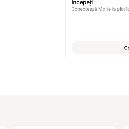
Începeți
Conectează Mollie la platfo
Co