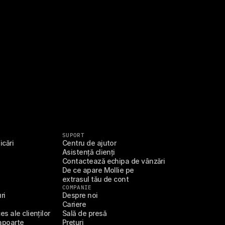
SUPORT
icări
Centru de ajutor
Asistență clienți
Contactează echipa de vânzări
De ce apare Mollie pe 
extrasul tău de cont
COMPANIE
ri
Despre noi
Cariere
s ale clienților
Sală de presă
apoarte
Prețuri