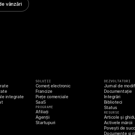
de vânzări
SOLUȚII
DEZVOLTATORI
grate
Comerț electronic
Jurnal de modif
rate
Francize
Documentație
le integrate
Piețe comerciale
Integrări
at
SaaS
Biblioteci
PROGRAME
Status
Afiliați
RESURSE
Agenții
Articole și ghidu
Startupuri
Activele mărcii
Povești de succe
Documente și r