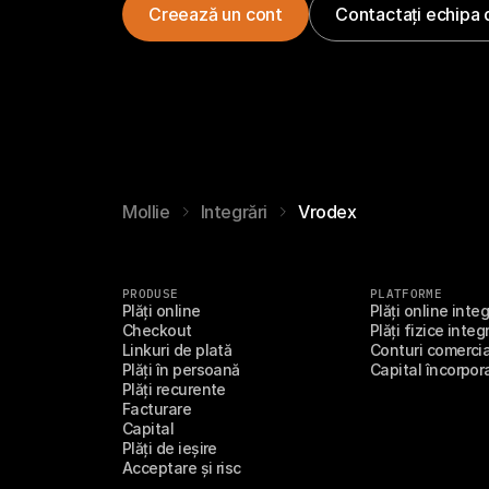
Creează un cont
Contactați echipa 
Mollie
Integrări
Vrodex
PRODUSE
PLATFORME
Plăți online
Plăți online inte
Checkout
Plăți fizice integ
Linkuri de plată
Conturi comercia
Plăți în persoană
Capital încorpor
Plăți recurente
Facturare
Capital
Plăți de ieșire
Acceptare și risc