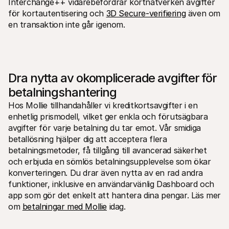
Interchange++ vidarebefordrar kortnätverken avgifter 
för kortautentisering och 
3D Secure-verifiering
 även om 
en transaktion inte går igenom.
Dra nytta av okomplicerade avgifter för 
betalningshantering
Hos Mollie tillhandahåller vi kreditkortsavgifter i en 
enhetlig prismodell, vilket ger enkla och förutsägbara 
avgifter för varje betalning du tar emot. Vår smidiga 
betallösning hjälper dig att acceptera flera 
betalningsmetoder, få tillgång till avancerad säkerhet 
och erbjuda en sömlös betalningsupplevelse som ökar 
konverteringen. Du drar även nytta av en rad andra 
funktioner, inklusive en användarvänlig Dashboard och 
app som gör det enkelt att hantera dina pengar. Läs mer 
om 
betalningar med Mollie
 idag.