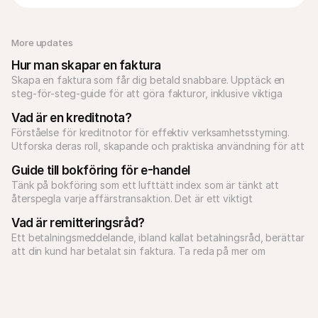
More updates 
Hur man skapar en faktura
Skapa en faktura som får dig betald snabbare. Upptäck en 
steg-för-steg-guide för att göra fakturor, inklusive viktiga 
fakturafunktioner och experttips.
Vad är en kreditnota?
Förståelse för kreditnotor för effektiv verksamhetsstyrning. 
Utforska deras roll, skapande och praktiska användning för att 
optimera finansiella transaktioner och bokföring.
Guide till bokföring för e-handel
Tänk på bokföring som ett lufttätt index som är tänkt att 
återspegla varje affärstransaktion. Det är ett viktigt 
kontosystem som säkerställer att du är lönsam.
Vad är remitteringsråd?
Ett betalningsmeddelande, ibland kallat betalningsråd, berättar 
att din kund har betalat sin faktura. Ta reda på mer om 
betalningsmeddelanden och e-handel med Mollie.