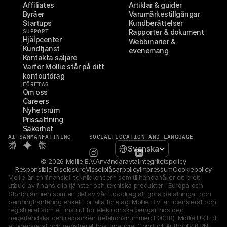
Affiliates
Artiklar & guider
Byråer
Varumärkestillgångar
Startups
Kundberättelser
SUPPORT
Rapporter & dokument
Hjälpcenter
Webbinarier & 
Kundtjänst
evenemang
Kontakta säljare
Varför Mollie står på ditt 
kontoutdrag
FÖRETAG
Om oss
Careers
Nyhetsrum
Prissättning
Säkerhet
AI-SAMMANFATTNING
SOCIALT
LOCATION AND LANGUAGE
Select Language
Svenska
© 2026 Mollie B.V.
Användaravtal
Integritetspolicy
Responsible Disclosure
Visselblåsarpolicy
Impressum
Cookiepolicy
Mollie är en finansiell teknikkoncern som tillhandahåller ett brett 
utbud av finansiella tjänster och tekniska produkter i Europa och 
Storbritannien som en del av vårt uppdrag att göra betalningar och 
penninghantering enkelt för alla företag. Mollie B.V. är licensierat och 
registrerat som ett institut för elektroniska pengar hos den 
nederländska centralbanken (relationsnummer: F0038). Mollie UK Ltd 
är licensierat och registrerat hos Financial Conduct Authority (FRN: 