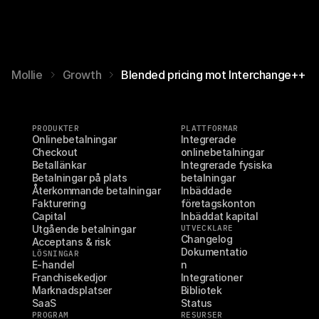
Mollie
Growth
Blended pricing mot Interchange++
PRODUKTER
PLATTFORMAR
Onlinebetalningar
Integrerade 
Checkout
onlinebetalningar
Betallänkar
Integrerade fysiska 
Betalningar på plats
betalningar
Återkommande betalningar
Inbäddade 
Fakturering
företagskonton
Capital
Inbäddat kapital
Utgående betalningar
UTVECKLARE
Changelog
Acceptans & risk
Dokumentatio
LÖSNINGAR
E-handel
n
Franchisekedjor
Integrationer
Marknadsplatser
Bibliotek
SaaS
Status
PROGRAM
RESURSER