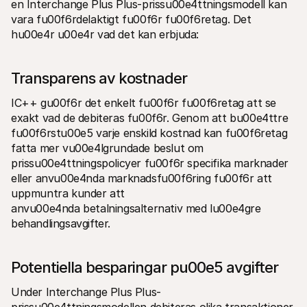
en Interchange Plus Plus-prissu00e4ttningsmodell kan 
vara fu00f6rdelaktigt fu00f6r fu00f6retag. Det 
hu00e4r u00e4r vad det kan erbjuda:
Transparens av kostnader
IC++ gu00f6r det enkelt fu00f6r fu00f6retag att se 
exakt vad de debiteras fu00f6r. Genom att bu00e4ttre 
fu00f6rstu00e5 varje enskild kostnad kan fu00f6retag 
fatta mer vu00e4lgrundade beslut om 
prissu00e4ttningspolicyer fu00f6r specifika marknader 
eller anvu00e4nda marknadsfu00f6ring fu00f6r att 
uppmuntra kunder att 
anvu00e4nda betalningsalternativ med lu00e4gre 
behandlingsavgifter.
Potentiella besparingar pu00e5 avgifter
Under Interchange Plus Plus-