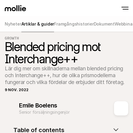
Nyheter
Artiklar & guider
Framgångshistorier
Dokument
Webbina
Accept payments
GROWTH
Online payments
Blended pricing mot
Tap to Pay on iPhone
Learn more
Accept and manage on
Accept contactless payments right on your
payments
Interchange++
In-person paymen
Take payments with t
devices
Lär dig mer om skillnaderna mellan blended pricing 
Checkout
och Interchange++, hur de olika prismodellerna 
Offer a checkout opti
conversion
fungerar och vilka fördelar de erbjuder ditt företag.
Recurring paymen
9 NOV. 2022
Collect recurring and 
payments
Acceptance & Risk
Emile Boelens
Prevent fraud and opt
conversion
Senior försäljningsingenjör
Partners
For Agencies
For 
Learn about our Agency Partner Program
Explo
Table of contents