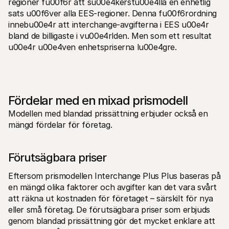
regioner fu00f6r att su00e4kerstu00e4lla en enhetlig 
sats u00f6ver alla EES-regioner. Denna fu00f6rordning 
innebu00e4r att interchange-avgifterna i EES u00e4r 
bland de billigaste i vu00e4rlden. Men som ett resultat 
u00e4r u00e4ven enhetspriserna lu00e4gre.
Fördelar med en mixad prismodell
Modellen med blandad prissättning erbjuder också en 
mängd fördelar för företag.
Förutsägbara priser
Eftersom prismodellen Interchange Plus Plus baseras på 
en mängd olika faktorer och avgifter kan det vara svårt 
att räkna ut kostnaden för företaget – särskilt för nya 
eller små företag. De förutsägbara priser som erbjuds 
genom blandad prissättning gör det mycket enklare att 