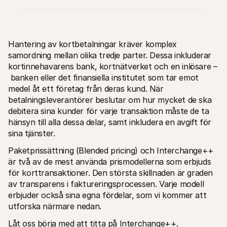
Hantering av kortbetalningar kräver komplex 
samordning mellan olika tredje parter. Dessa inkluderar 
kortinnehavarens bank, kortnätverket och en inlösare –
Technical resources
Mollie 
 banken eller det finansiella institutet som tar emot 
Developers portal
Docs
medel åt ett företag från deras kund. När 
Discover developer resources and updates
Explor
betalningsleverantörer beslutar om hur mycket de ska 
Libraries
Statu
debitera sina kunder för varje transaktion måste de ta 
Integrate Mollie with ready-to-go libraries
Check 
Discord community
Chan
hänsyn till alla dessa delar, samt inkludera en avgift för 
Join our developer community
Read u
sina tjänster.
About Mollie
Mollie
Pricing
Artic
Paketprissättning (Blended pricing) och Interchange++ 
View our pricing
Discov
är två av de mest använda prismodellerna som erbjuds 
your b
About us
Succe
Learn more about our story and 
för korttransaktioner. Den största skillnaden är graden 
values
See ho
av transparens i faktureringsprocessen. Varje modell 
custo
News
erbjuder också sina egna fördelar, som vi kommer att 
Pape
Read the latest Mollie news
Downl
Careers
utforska närmare nedan.
Come work for us - we're hiring!
Contact
Låt oss börja med att titta på Interchange++.