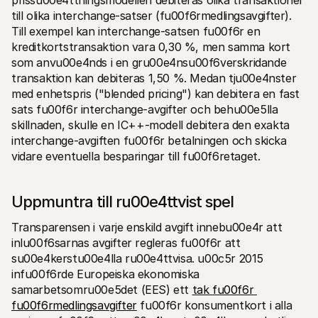
prissu00e4ttningsmodellen debiteras olika transaktioner 
till olika interchange-satser (fu00f6rmedlingsavgifter). 
Till exempel kan interchange-satsen fu00f6r en 
kreditkortstransaktion vara 0,30 %, men samma kort 
som anvu00e4nds i en gru00e4nsu00f6verskridande 
transaktion kan debiteras 1,50 %. Medan tju00e4nster 
med enhetspris ("blended pricing") kan debitera en fast 
sats fu00f6r interchange-avgifter och behu00e5lla 
skillnaden, skulle en IC++-modell debitera den exakta 
interchange-avgiften fu00f6r betalningen och skicka 
vidare eventuella besparingar till fu00f6retaget.
Uppmuntra till ru00e4ttvist spel
Transparensen i varje enskild avgift innebu00e4r att 
inlu00f6sarnas avgifter regleras fu00f6r att 
su00e4kerstu00e4lla ru00e4ttvisa. u00c5r 2015 
infu00f6rde Europeiska ekonomiska 
samarbetsomru00e5det (EES) ett 
tak fu00f6r 
fu00f6rmedlingsavgifter
 fu00f6r konsumentkort i alla 