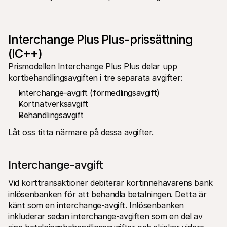
For shoppers
Find out why Mollie is on your bank statement
For Mollie customers
Reach out to our customer support team
Interchange Plus Plus-prissättning 
Contact sales
Discover how we can help your business
(IC++)
Prismodellen Interchange Plus Plus delar upp 
kortbehandlingsavgiften i tre separata avgifter:
Interchange-avgift (förmedlingsavgift)
Kortnätverksavgift
Behandlingsavgift
Låt oss titta närmare på dessa avgifter.
Interchange-avgift
Vid korttransaktioner debiterar kortinnehavarens bank 
inlösenbanken för att behandla betalningen. Detta är 
känt som en interchange-avgift. Inlösenbanken 
inkluderar sedan interchange-avgiften som en del av 