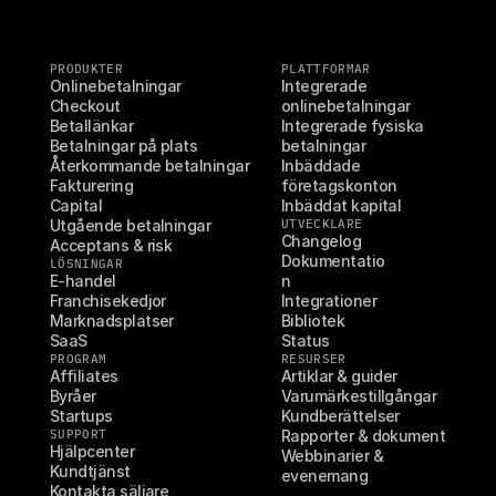
PRODUKTER
PLATTFORMAR
Onlinebetalningar
Integrerade 
Checkout
onlinebetalningar
Betallänkar
Integrerade fysiska 
Betalningar på plats
betalningar
Återkommande betalningar
Inbäddade 
Fakturering
företagskonton
Capital
Inbäddat kapital
Utgående betalningar
UTVECKLARE
Changelog
Acceptans & risk
Dokumentatio
LÖSNINGAR
E-handel
n
Franchisekedjor
Integrationer
Marknadsplatser
Bibliotek
SaaS
Status
PROGRAM
RESURSER
Affiliates
Artiklar & guider
Byråer
Varumärkestillgångar
Startups
Kundberättelser
SUPPORT
Rapporter & dokument
Hjälpcenter
Webbinarier & 
Kundtjänst
evenemang
Kontakta säljare