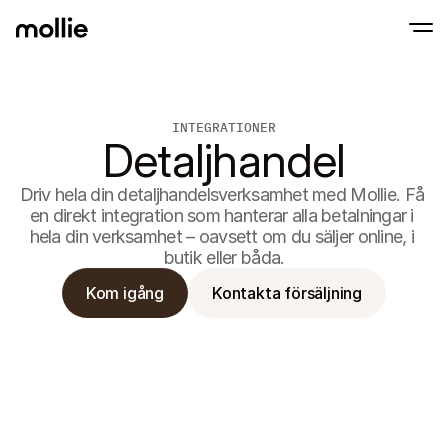
Accept payments
INTEGRATIONER
Online payments
Detaljhandel
Tap to Pay on iPhone
Learn more
Accept and manage on
Accept contactless payments right on your
payments
In-person paymen
Driv hela din detaljhandelsverksamhet med Mollie. Få 
Take payments with t
en direkt integration som hanterar alla betalningar i 
devices
hela din verksamhet – oavsett om du säljer online, i 
Checkout
butik eller båda.
Offer a checkout opti
conversion
Recurring paymen
Kom igång
Kontakta försäljning
Collect recurring and 
payments
Acceptance & Risk
Prevent fraud and opt
conversion
Partners
For Agencies
For 
Learn about our Agency Partner Program
Explo