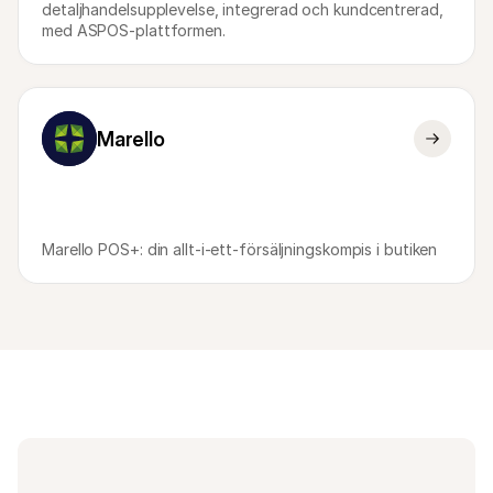
For shoppers
detaljhandelsupplevelse, integrerad och kundcentrerad, 
Find out why Mollie is on your bank statement
med ASPOS-plattformen.
For Mollie customers
Reach out to our customer support team
Contact sales
Discover how we can help your business
Marello
Marello POS+: din allt-i-ett-försäljningskompis i butiken