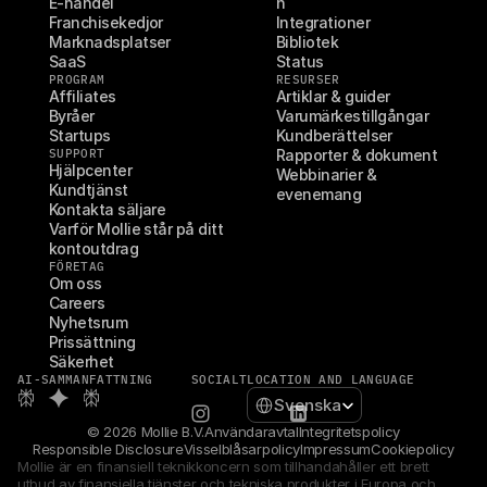
E-handel
n
Franchisekedjor
Integrationer
Marknadsplatser
Bibliotek
SaaS
Status
PROGRAM
RESURSER
Affiliates
Artiklar & guider
Byråer
Varumärkestillgångar
Startups
Kundberättelser
SUPPORT
Rapporter & dokument
Hjälpcenter
Webbinarier & 
Kundtjänst
evenemang
Kontakta säljare
Varför Mollie står på ditt 
kontoutdrag
FÖRETAG
Om oss
Careers
Nyhetsrum
Prissättning
Säkerhet
AI-SAMMANFATTNING
SOCIALT
LOCATION AND LANGUAGE
Select Language
Svenska
© 2026 Mollie B.V.
Användaravtal
Integritetspolicy
Responsible Disclosure
Visselblåsarpolicy
Impressum
Cookiepolicy
Mollie är en finansiell teknikkoncern som tillhandahåller ett brett 
utbud av finansiella tjänster och tekniska produkter i Europa och 