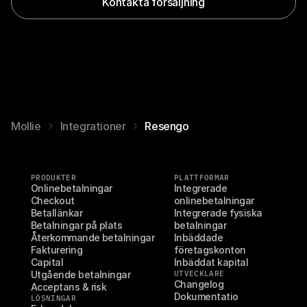
Kontakta försäljning
Mollie
Integrationer
Resengo
PRODUKTER
PLATTFORMAR
Onlinebetalningar
Integrerade 
Checkout
onlinebetalningar
Betallänkar
Integrerade fysiska 
Betalningar på plats
betalningar
Återkommande betalningar
Inbäddade 
Fakturering
företagskonton
Capital
Inbäddat kapital
Utgående betalningar
UTVECKLARE
Changelog
Acceptans & risk
Dokumentatio
LÖSNINGAR