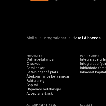
Mollie
Integrationer
Hotell & boende
PRODUKTER
PLATTFORMAR
Onlinebetalningar
Integrerade onli
Checkout
Integrerade fysi
Betallänkar
Inbäddade före
Betalningar på plats
Inbäddat kapital
Återkommande betalningar
Fakturering
Capital
Utgående betalningar
Acceptans & risk
AI-SAMMANFATTNING
SOCIALT