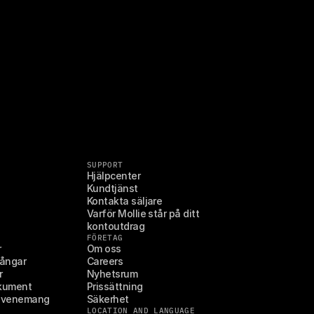
SUPPORT
Hjälpcenter
Kundtjänst
Kontakta säljare
Varför Mollie står på ditt 
kontoutdrag
FÖRETAG
r
Om oss
gångar
Careers
r
Nyhetsrum
okument
Prissättning
 evenemang
Säkerhet
LOCATION AND LANGUAGE