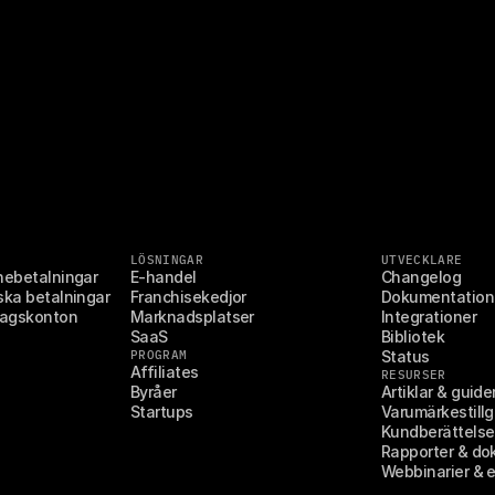
LÖSNINGAR
UTVECKLARE
nebetalningar
E-handel
Changelog
ska betalningar
Franchisekedjor
Dokumentation
tagskonton
Marknadsplatser
Integrationer
SaaS
Bibliotek
PROGRAM
Status
Affiliates
RESURSER
Byråer
Artiklar & guide
Startups
Varumärkestill
Kundberättelse
Rapporter & d
Webbinarier &