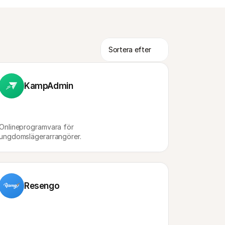
KampAdmin
Onlineprogramvara för 
ungdomslägerarrangörer.
Resengo