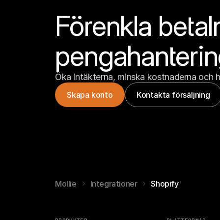
Förenkla betal
pengahanteri
Öka intäkterna, minska kostnaderna och h
Skapa konto
Kontakta försäljning
Mollie
Integrationer
Shopify