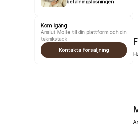
betalningslösningen
Kom igång
Anslut Mollie till din plattform och din 
teknikstack
F
Kontakta försäljning
Ha
M
An