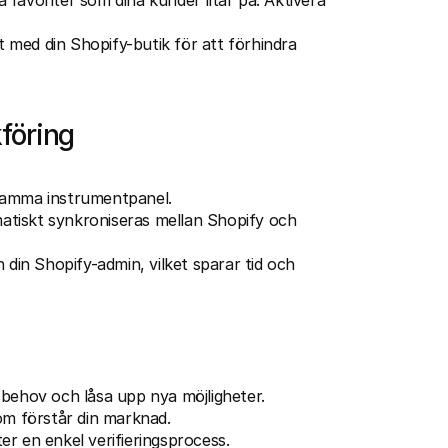
la favoriter som dina kunder litar på. Aktivera 
kt med din Shopify-butik för att förhindra 
kföring
h samma instrumentpanel.
tiskt synkroniseras mellan Shopify och 
n din Shopify-admin, vilket sparar tid och 
sbehov och låsa upp nya möjligheter.
om förstår din marknad.
ter en enkel verifieringsprocess.