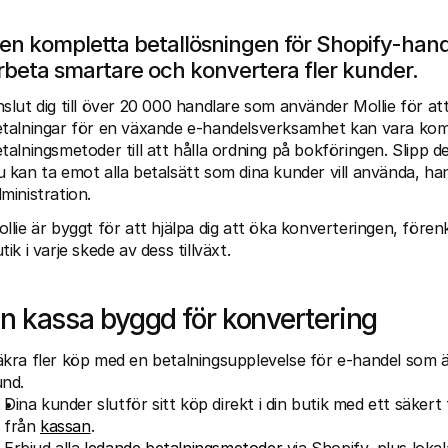
en kompletta betallösningen för Shopify-handl
rbeta smartare och konvertera fler kunder.
slut dig till över 20 000 handlare som använder Mollie för att
talningar för en växande e-handelsverksamhet kan vara kompli
talningsmetoder till att hålla ordning på bokföringen. Slipp de
 kan ta emot alla betalsätt som dina kunder vill använda, hante
ministration. 
llie är byggt för att hjälpa dig att öka konverteringen, före
tik i varje skede av dess tillväxt.
n kassa byggd för konvertering
kra fler köp med en betalningsupplevelse för e-handel som är 
nd.
Dina kunder slutför sitt köp direkt i din butik med ett säkert 
från 
kassan
.