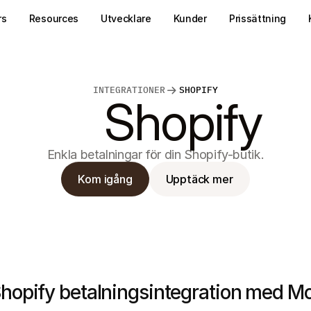
rs
Resources
Utvecklare
Kunder
Prissättning
INTEGRATIONER
SHOPIFY
Shopify
Enkla betalningar för din Shopify-butik.
Kom igång
Upptäck mer
hopify betalningsintegration med Mo