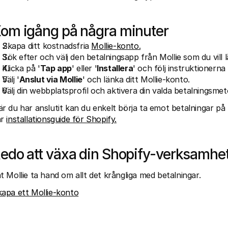
om igång på några minuter
Skapa ditt kostnadsfria 
Mollie-konto.
Sök efter och välj den betalningsapp från Mollie som du vill lä
Klicka på '
Tap app
' eller '
Installera
' och följ instruktionerna 
Välj '
Anslut via Mollie
' och länka ditt Mollie-konto.
Välj din webbplatsprofil och aktivera din valda betalningsmet
r du har anslutit kan du enkelt börja ta emot betalningar på S
r 
installationsguide för Shopify.
edo att växa din Shopify-verksamhe
t Mollie ta hand om allt det krångliga med betalningar.
apa ett Mollie-konto