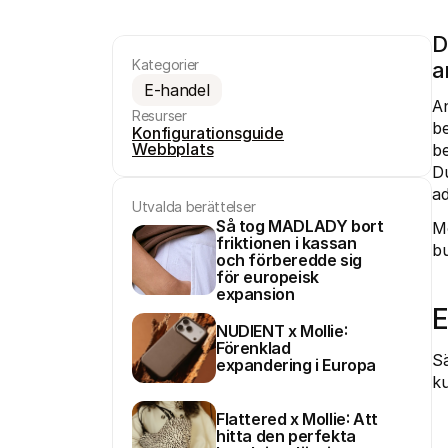
D
Kategorier
a
E-handel
An
Resurser
be
Konfigurationsguide
Webbplats
be
Du
ad
Utvalda berättelser
Så tog MADLADY bort 
Mo
friktionen i kassan 
bu
och förberedde sig 
för europeisk 
expansion
E
NUDIENT x Mollie: 
Förenklad 
Sä
expandering i Europa
ku
Flattered x Mollie: Att 
hitta den perfekta 