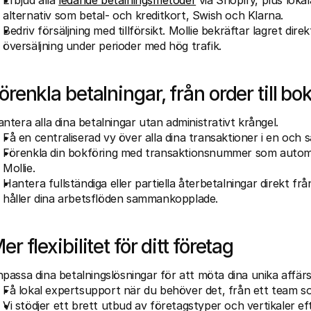
Erbjud alla 
ledande betalningsmetoder
 via Shopify, plus loka
alternativ som betal- och kreditkort, Swish och Klarna. 
Bedriv försäljning med tillförsikt. Mollie bekräftar lagret dire
översäljning under perioder med hög trafik.
örenkla betalningar, från order till bo
ntera alla dina betalningar utan administrativt krångel.
Få en centraliserad vy över alla dina transaktioner i en oc
Förenkla din bokföring med transaktionsnummer som automa
Mollie.
Hantera fullständiga eller partiella återbetalningar direkt frå
håller dina arbetsflöden sammankopplade.
er flexibilitet för ditt företag
passa dina betalningslösningar för att möta dina unika affär
Få lokal expertsupport när du behöver det, från ett team s
Vi stödjer ett brett utbud av företagstyper och vertikaler ef