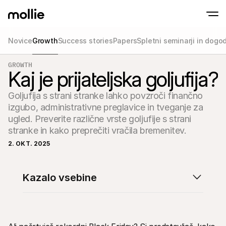
Novice
Growth
Success stories
Papers
Spletni seminarji in dogo
GROWTH
Sprejmite plačila
Kaj je prijateljska goljufija?
Spletna plačila
Prisloni in Plačaj na IPhone
Izvedite več
Sprejmite in upravljajt
Sprejmite brezstična plačila neposredno na
plačila
Goljufija s strani stranke lahko povzroči finančno 
Fizična plačila
izgubo, administrativne preglavice in tveganje za 
Sprejemajte plačila s t
napravami
ugled. Preverite različne vrste goljufije s strani 
Checkout
Ponudite Checkout, ki 
optimiziran za prodaj
2. OKT. 2025
Ponavljajoča se pla
Zbirajte redna in naro
Sprejemanje & Tve
Kazalo vsebine
Preprečite goljufije in 
konverzijo
Partnerji
Za agencije
Za Sa
Spoznajte naš program partnerskih agencij
Razisk