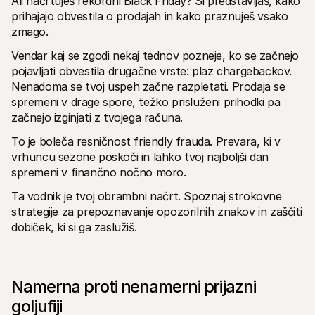
Ali načrtuješ rekordni Black Friday? Si predstavljaš, kako 
prihajajo obvestila o prodajah in kako praznuješ vsako 
zmago.
Vendar kaj se zgodi nekaj tednov pozneje, ko se začnejo 
pojavljati obvestila drugačne vrste: plaz chargebackov. 
Nenadoma se tvoj uspeh začne razpletati. Prodaja se 
Tehnični viri
Mollie 
spremeni v drage spore, težko prisluženi prihodki pa 
Portal za razvijalce
Docs
začnejo izginjati z tvojega računa.
Odkrijte vire za razvijalce in posodobitve
Razišč
Knjižnice
Statu
To je boleča resničnost friendly frauda. Prevara, ki v 
Integrirajte Mollie z že pripravljenimi knjižnicami
Prever
Discord skupnost
Dnev
vrhuncu sezone poskoči in lahko tvoj najboljši dan 
Pridružite se naši skupnosti razvijalcev
Preber
spremeni v finančno nočno moro.
O Mollie
Mollie 
Cenik
Člank
Ta vodnik je tvoj obrambni načrt. Spoznaj strokovne 
Oglej si naše cene
Odkrij
strategije za prepoznavanje opozorilnih znakov in zaščiti 
vašem
O nas
Uspe
dobiček, ki si ga zaslužiš. 
Izvedite več o naši zgodbi in 
vrednotah
Poglej
stran
Novice
Doku
Preberite najnovejše novice iz 
Mollie
Prene
Namerna proti nenamerni prijazni 
Kariera
Pridružite se nam - zaposlujemo!
goljufiji
Kontakt