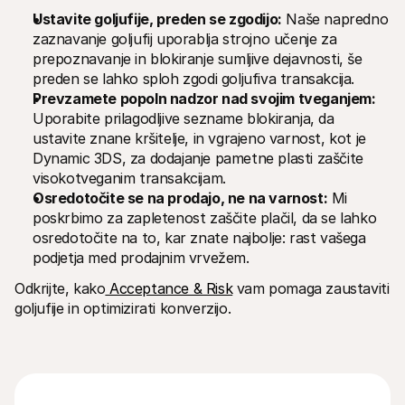
Ustavite goljufije, preden se zgodijo:
 Naše napredno 
zaznavanje goljufij uporablja strojno učenje za 
prepoznavanje in blokiranje sumljive dejavnosti, še 
preden se lahko sploh zgodi goljufiva transakcija.
Prevzamete popoln nadzor nad svojim tveganjem:
Uporabite prilagodljive sezname blokiranja, da 
ustavite znane kršitelje, in vgrajeno varnost, kot je 
Dynamic 3DS, za dodajanje pametne plasti zaščite 
visokotveganim transakcijam.
Osredotočite se na prodajo, ne na varnost:
 Mi 
poskrbimo za zapletenost zaščite plačil, da se lahko 
osredotočite na to, kar znate najbolje: rast vašega 
podjetja med prodajnim vrvežem.
Odkrijte, kako
 Acceptance & Risk
 vam pomaga zaustaviti 
goljufije in optimizirati konverzijo.