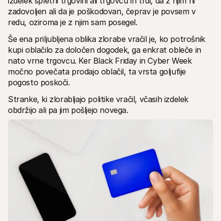
izdelek spletni trgovini ali trgovcu in trdi, da z njim ni 
zadovoljen ali da je poškodovan, čeprav je povsem v 
redu, oziroma je z njim sam posegel. 
Še ena priljubljena oblika zlorabe vračil je, ko potrošnik 
kupi oblačilo za določen dogodek, ga enkrat obleče in 
nato vrne trgovcu. Ker Black Friday in Cyber Week 
močno povečata prodajo oblačil, ta vrsta goljufije 
pogosto poskoči. 
Stranke, ki zlorabljajo politike vračil, včasih izdelek 
obdržijo ali pa jim pošljejo novega.