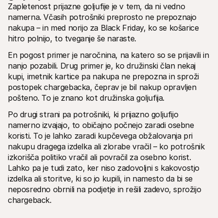
Za kupce
Zapletenost prijazne goljufije je v tem, da ni vedno 
Ugotovite, zakaj se Mollie pojavlja na vašem bančnem 
namerna. Včasih potrošniki preprosto ne prepoznajo 
izpisku
nakupa – in med norijo za Black Friday, ko se košarice 
Za stranke Mollie
Povežite se z našo ekipo za podporo strankam
hitro polnijo, to tveganje še naraste. 
Kontaktirajte prodajo
Odkrijte, kako lahko pomagamo vašemu podjetju
En pogost primer je naročnina, na katero so se prijavili in 
nanjo pozabili. Drug primer je, ko družinski član nekaj 
kupi, imetnik kartice pa nakupa ne prepozna in sproži 
postopek chargebacka, čeprav je bil nakup opravljen 
pošteno. To je znano kot družinska goljufija.
Po drugi strani pa potrošniki, ki prijazno goljufijo 
namerno izvajajo, to običajno počnejo zaradi osebne 
koristi. To je lahko zaradi kupčevega obžalovanja pri 
nakupu dragega izdelka ali zlorabe vračil – ko potrošnik 
izkorišča politiko vračil ali povračil za osebno korist. 
Lahko pa je tudi zato, ker niso zadovoljni s kakovostjo 
izdelka ali storitve, ki so jo kupili, in namesto da bi se 
neposredno obrnili na podjetje in rešili zadevo, sprožijo 
chargeback.