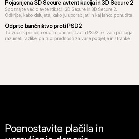
Pojasnjena 3D Secure avtentikacija in 3D Secure 2
Spoznajte več o avtentikaciji 3D Secure in 3D Secure 2. 
Odkrijte, kako delujeta, kako ju uporabljati in kaj lahko ponudita 
vašemu podjetju.
Odprto bančništvo proti PSD2
Ta vodnik primerja odprto bančništvo in PSD2 ter vam pomaga 
razumeti razlike, pa tudi prednosti za vaše podjetje in stranke.
Poenostavite plačila in 