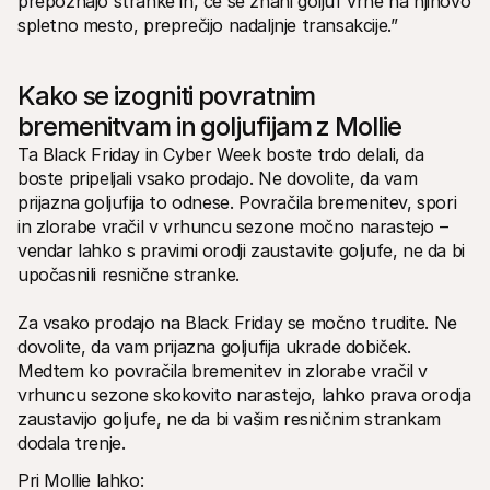
prepoznajo stranke in, če se znani goljuf vrne na njihovo 
spletno mesto, preprečijo nadaljnje transakcije.”
Kako se izogniti povratnim 
bremenitvam in goljufijam z Mollie
Ta Black Friday in Cyber Week boste trdo delali, da 
boste pripeljali vsako prodajo. Ne dovolite, da vam 
prijazna goljufija to odnese. Povračila bremenitev, spori 
in zlorabe vračil v vrhuncu sezone močno narastejo – 
vendar lahko s pravimi orodji zaustavite goljufe, ne da bi 
upočasnili resnične stranke. 
Za vsako prodajo na Black Friday se močno trudite. Ne 
dovolite, da vam prijazna goljufija ukrade dobiček. 
Medtem ko povračila bremenitev in zlorabe vračil v 
vrhuncu sezone skokovito narastejo, lahko prava orodja 
zaustavijo goljufe, ne da bi vašim resničnim strankam 
dodala trenje.
Pri Mollie lahko: