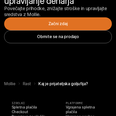
upravljanje denarja
Povečajte prihodke, znižajte stroške in upravljajte 
sredstva z Mollie.
Začni zdaj
Obrnite se na prodajo
Mollie
Rast
Kaj je prijateljska goljufija?
IZDELKI
PLATFORME
Spletna plačila
Vgrajena spletna 
Checkout
plačila