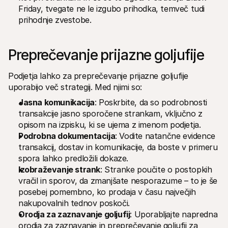
Friday, tvegate ne le izgubo prihodka, temveč tudi 
prihodnje zvestobe. 
Preprečevanje prijazne goljufije
Podjetja lahko za preprečevanje prijazne goljufije 
uporabijo več strategij. Med njimi so: 
Jasna komunikacija
: Poskrbite, da so podrobnosti 
transakcije jasno sporočene strankam, vključno z 
opisom na izpisku, ki se ujema z imenom podjetja.
Podrobna dokumentacija
: Vodite natančne evidence 
transakcij, dostav in komunikacije, da boste v primeru 
spora lahko predložili dokaze.
Izobraževanje strank
: Stranke poučite o postopkih 
vračil in sporov, da zmanjšate nesporazume – to je še 
posebej pomembno, ko prodaja v času največjih 
nakupovalnih tednov poskoči. 
Orodja za zaznavanje goljufij
: Uporabljajte napredna 
orodja za zaznavanje in preprečevanje goljufij za 