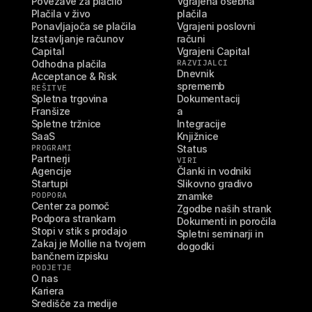
Povezave za plačilo
Vgrajena osebna 
Plačila v živo
plačila
Ponavljajoča se plačila
Vgrajeni poslovni 
Izstavljanje računov
računi
Capital
Vgrajeni Capital
Odhodna plačila
RAZVIJALCI
Dnevnik 
Acceptance & Risk
sprememb
REŠITVE
Spletna trgovina
Dokumentacij
Franšize
a
Spletne tržnice
Integracije
SaaS
Knjižnice
PROGRAMI
Status
Partnerji
VIRI
Agencije
Članki in vodniki
Startupi
Slikovno gradivo 
PODPORA
znamke
Center za pomoč
Zgodbe naših strank
Podpora strankam
Dokumenti in poročila
Stopi v stik s prodajo
Spletni seminarji in 
Zakaj je Mollie na tvojem 
dogodki
bančnem izpisku
PODJETJE
O nas
Kariera
Središče za medije