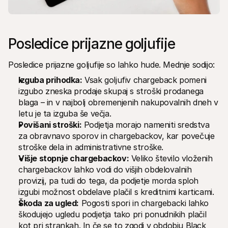
Posledice prijazne goljufije
Posledice prijazne goljufije so lahko hude. Mednje sodijo:
Izguba prihodka:
 Vsak goljufiv chargeback pomeni 
izgubo zneska prodaje skupaj s stroški prodanega 
blaga – in v najbolj obremenjenih nakupovalnih dneh v 
letu je ta izguba še večja. 
Povišani stroški:
 Podjetja morajo nameniti sredstva 
za obravnavo sporov in chargebackov, kar povečuje 
stroške dela in administrativne stroške.
Višje stopnje chargebackov:
 Veliko število vloženih 
chargebackov lahko vodi do višjih obdelovalnih 
provizij, pa tudi do tega, da podjetje morda sploh 
izgubi možnost obdelave plačil s kreditnimi karticami.
Škoda za ugled:
 Pogosti spori in chargebacki lahko 
škodujejo ugledu podjetja tako pri ponudnikih plačil 
kot pri strankah. In če se to zgodi v obdobju Black 