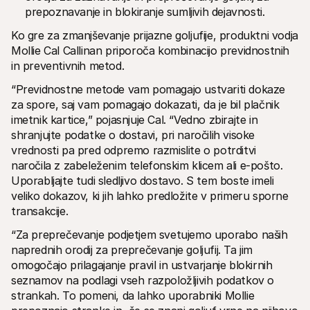
prepoznavanje in blokiranje sumljivih dejavnosti.
Ko gre za zmanjševanje prijazne goljufije, produktni vodja 
Mollie Cal Callinan priporoča kombinacijo previdnostnih 
in preventivnih metod.
“Previdnostne metode vam pomagajo ustvariti dokaze 
za spore, saj vam pomagajo dokazati, da je bil plačnik 
imetnik kartice,” pojasnjuje Cal. “Vedno zbirajte in 
shranjujte podatke o dostavi, pri naročilih visoke 
vrednosti pa pred odpremo razmislite o potrditvi 
naročila z zabeleženim telefonskim klicem ali e-pošto. 
Uporabljajte tudi sledljivo dostavo. S tem boste imeli 
veliko dokazov, ki jih lahko predložite v primeru sporne 
transakcije.
“Za preprečevanje podjetjem svetujemo uporabo naših 
naprednih orodij za preprečevanje goljufij. Ta jim 
omogočajo prilagajanje pravil in ustvarjanje blokirnih 
seznamov na podlagi vseh razpoložljivih podatkov o 
strankah. To pomeni, da lahko uporabniki Mollie 