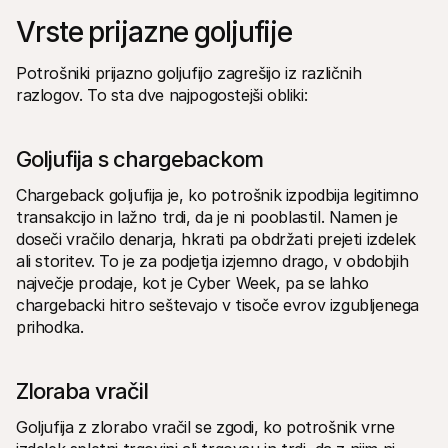
Vrste prijazne goljufije
Potrošniki prijazno goljufijo zagrešijo iz različnih 
razlogov. To sta dve najpogostejši obliki:
Goljufija s chargebackom
Chargeback goljufija je, ko potrošnik izpodbija legitimno 
transakcijo in lažno trdi, da je ni pooblastil. Namen je 
doseči vračilo denarja, hkrati pa obdržati prejeti izdelek 
ali storitev. To je za podjetja izjemno drago, v obdobjih 
največje prodaje, kot je Cyber Week, pa se lahko 
chargebacki hitro seštevajo v tisoče evrov izgubljenega 
prihodka.  
Zloraba vračil
Goljufija z zlorabo vračil se zgodi, ko potrošnik vrne 