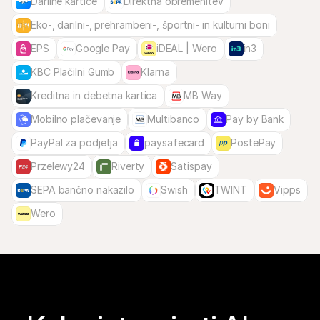
Darilne kartice
Direktna obremenitev
Eko-, darilni-, prehrambeni-, športni- in kulturni boni
EPS
Google Pay
iDEAL | Wero
in3
KBC Plačilni Gumb
Klarna
Kreditna in debetna kartica
MB Way
Mobilno plačevanje
Multibanco
Pay by Bank
PayPal za podjetja
paysafecard
PostePay
Przelewy24
Riverty
Satispay
SEPA bančno nakazilo
Swish
TWINT
Vipps
Wero