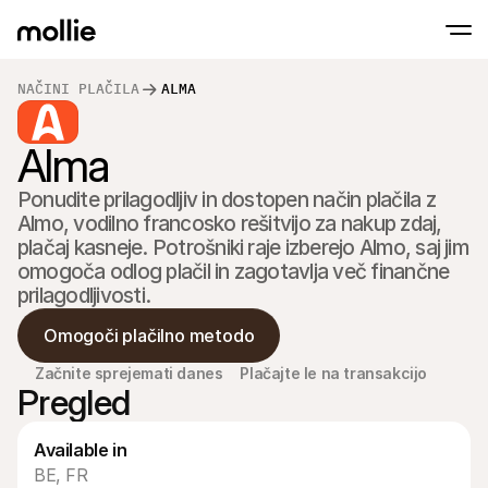
NAČINI PLAČILA
ALMA
Sprejmite plačila
Alma
Spletna plačila
Prisloni in Plačaj na IPhone
Izvedite več
Sprejmite in upravljajt
Sprejmite brezstična plačila neposredno na
Ponudite prilagodljiv in dostopen način plačila z 
plačila
Fizična plačila
Almo, vodilno francosko rešitvijo za nakup zdaj, 
Sprejemajte plačila s t
plačaj kasneje. Potrošniki raje izberejo Almo, saj jim 
napravami
omogoča odlog plačil in zagotavlja več finančne 
Checkout
Ponudite Checkout, ki 
prilagodljivosti.
optimiziran za prodaj
Ponavljajoča se pla
Omogoči plačilno metodo
Zbirajte redna in naro
Sprejemanje & Tve
Začnite sprejemati danes
Plačajte le na transakcijo
Preprečite goljufije in 
Pregled
konverzijo
Partnerji
Za agencije
Za Sa
Available in
Spoznajte naš program partnerskih agencij
Razisk
BE, FR