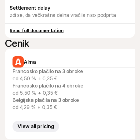
Za kupce
Settlement delay
Ugotovite, zakaj se Mollie pojavlja na vašem bančnem 
izpisku
zdi se, da večkratna delna vračila niso podprta
Za stranke Mollie
Povežite se z našo ekipo za podporo strankam
Kontaktirajte prodajo
Read full documentation
Odkrijte, kako lahko pomagamo vašemu podjetju
Cenik
Alma
Francosko plačilo na 3 obroke
od 4,50 % + 0,35 €
Francosko plačilo na 4 obroke
od 5,50 % + 0,35 €
Belgijska plačila na 3 obroke
od 4,29 % + 0,35 €
View all pricing