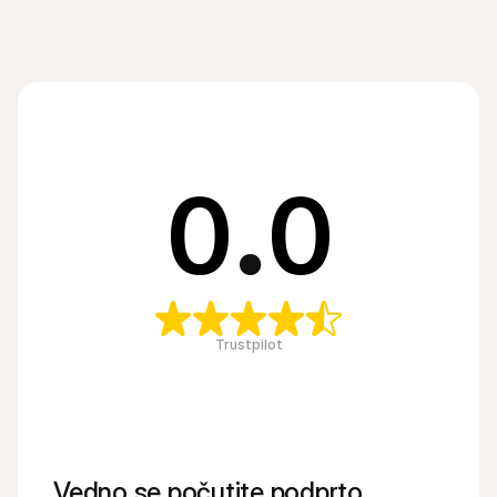
0
.
0
Trustpilot
Vedno se počutite podprto