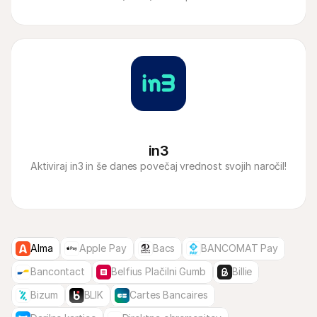
in3
Aktiviraj in3 in še danes povečaj vrednost svojih naročil!
Alma
Apple Pay
Bacs
BANCOMAT Pay
Bancontact
Belfius Plačilni Gumb
Billie
Bizum
BLIK
Cartes Bancaires