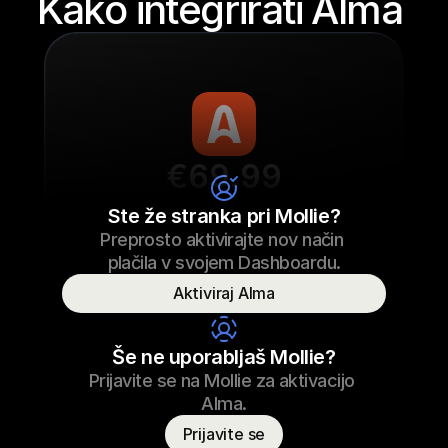
Kako integrirati Alma 
€69.99
Vezalke za superge
Ste že stranka pri Mollie?
Preprosto aktivirajte nov način 
€69.99
Vezalke za superge
23/09/2022 17:29
plačila v svojem Dashboardu.
Plačano
Aktiviraj Alma
Ime potrošnika
T. Otter
Še ne uporabljaš Mollie?
Prijavite se na Mollie za aktivacijo 
Alma.
Prijavite se