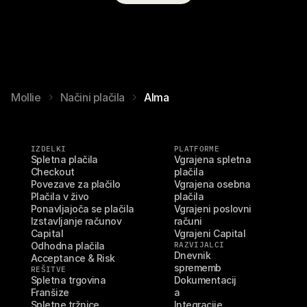
Mollie
Načini plačila
Alma
IZDELKI
PLATFORME
Spletna plačila
Vgrajena spletna 
Checkout
plačila
Povezave za plačilo
Vgrajena osebna 
Plačila v živo
plačila
Ponavljajoča se plačila
Vgrajeni poslovni 
Izstavljanje računov
računi
Capital
Vgrajeni Capital
Odhodna plačila
RAZVIJALCI
Dnevnik 
Acceptance & Risk
sprememb
REŠITVE
Spletna trgovina
Dokumentacij
Franšize
a
Spletne tržnice
Integracije