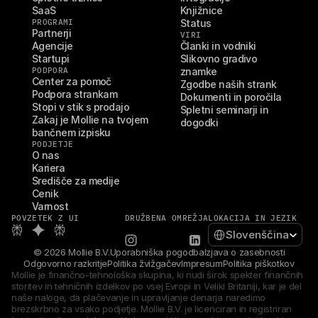
SaaS
Knjižnice
PROGRAMI
Status
Partnerji
VIRI
Agencije
Članki in vodniki
Startupi
Slikovno gradivo 
PODPORA
znamke
Center za pomoč
Zgodbe naših strank
Podpora strankam
Dokumenti in poročila
Stopi v stik s prodajo
Spletni seminarji in 
Zakaj je Mollie na tvojem 
dogodki
bančnem izpisku
PODJETJE
O nas
Kariera
Središče za medije
Cenik
Varnost
POVZETEK Z UI
DRUŽBENA OMREŽJA
LOKACIJA IN JEZIK
Select Language
Slovenščina
© 2026 Mollie B.V.
Uporabniška pogodba
Izjava o zasebnosti
Odgovorno razkritje
Politika žvižgačev
Impresum
Politika piškotkov
Mollie je finančno-tehnološka skupina, ki nudi širok spekter finančnih 
storitev in tehničnih izdelkov po vsej Evropi in Veliki Britaniji, kar je del 
naše naloge, da plačevanje in upravljanje denarja naredimo 
brezskrbno za vsako podjetje. Mollie B.V. je licenciran in registriran 